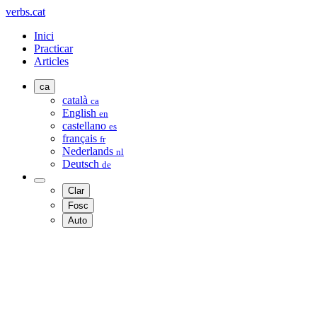
verbs.cat
Inici
Practicar
Articles
ca
català
ca
English
en
castellano
es
français
fr
Nederlands
nl
Deutsch
de
Clar
Fosc
Auto