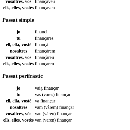
vosaltres, vós
finançàveu
ells, elles, vostès
finançaven
Passat simple
jo
financí
tu
finançares
ell, ella, vostè
finançà
nosaltres
finançàrem
vosaltres, vós
finançàreu
ells, elles, vostès
finançaren
Passat perifràstic
jo
vaig
finançar
tu
vas (vares)
finançar
ell, ella, vostè
va
finançar
nosaltres
vam (vàrem)
finançar
vosaltres, vós
vau (vàreu)
finançar
ells, elles, vostès
van (varen)
finançar