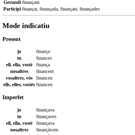
Gerundi
finançant
Participi
finançat
,
finançada
,
finançats
,
finançades
Mode indicatiu
Present
jo
finanço
tu
finances
ell, ella, vostè
finança
nosaltres
financem
vosaltres, vós
financeu
ells, elles, vostès
financen
Imperfet
jo
finançava
tu
finançaves
ell, ella, vostè
finançava
nosaltres
finançàvem