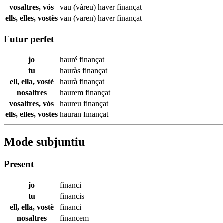
vosaltres, vós
vau (vàreu) haver
finançat
ells, elles, vostès
van (varen) haver
finançat
Futur perfet
jo
hauré
finançat
tu
hauràs
finançat
ell, ella, vostè
haurà
finançat
nosaltres
haurem
finançat
vosaltres, vós
haureu
finançat
ells, elles, vostès
hauran
finançat
Mode subjuntiu
Present
jo
financi
tu
financis
ell, ella, vostè
financi
nosaltres
financem