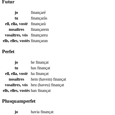
Futur
jo
finançaré
tu
finançaràs
ell, ella, vostè
finançarà
nosaltres
finançarem
vosaltres, vós
finançareu
ells, elles, vostès
finançaran
Perfet
jo
he
finançat
tu
has
finançat
ell, ella, vostè
ha
finançat
nosaltres
hem (havem)
finançat
vosaltres, vós
heu (haveu)
finançat
ells, elles, vostès
han
finançat
Plusquamperfet
jo
havia
finançat