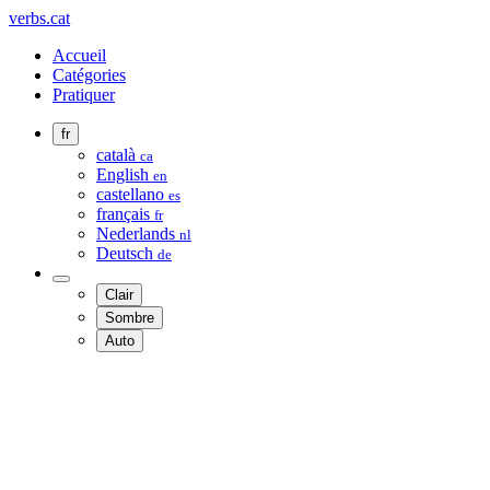
verbs.cat
Accueil
Catégories
Pratiquer
fr
català
ca
English
en
castellano
es
français
fr
Nederlands
nl
Deutsch
de
Clair
Sombre
Auto