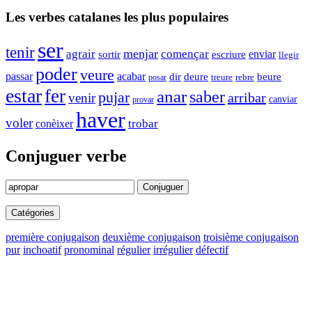
Les verbes catalanes les plus populaires
ser
tenir
menjar
agrair
començar
enviar
sortir
escriure
llegir
poder
veure
passar
acabar
dir
deure
beure
treure
rebre
posar
estar
fer
anar
saber
pujar
arribar
venir
canviar
provar
haver
voler
trobar
conèixer
Conjuguer verbe
Conjuguer
Catégories
première conjugaison
deuxième conjugaison
troisième conjugaison
pur
inchoatif
pronominal
régulier
irrégulier
défectif