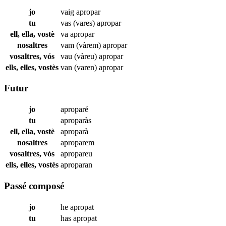
jo
vaig
apropar
tu
vas (vares)
apropar
ell, ella, vostè
va
apropar
nosaltres
vam (vàrem)
apropar
vosaltres, vós
vau (vàreu)
apropar
ells, elles, vostès
van (varen)
apropar
Futur
jo
aproparé
tu
aproparàs
ell, ella, vostè
aproparà
nosaltres
aproparem
vosaltres, vós
apropareu
ells, elles, vostès
aproparan
Passé composé
jo
he
apropat
tu
has
apropat