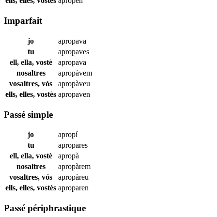
ells, elles, vostès
apropen
Imparfait
jo
apropava
tu
apropaves
ell, ella, vostè
apropava
nosaltres
apropàvem
vosaltres, vós
apropàveu
ells, elles, vostès
apropaven
Passé simple
jo
apropí
tu
apropares
ell, ella, vostè
apropà
nosaltres
apropàrem
vosaltres, vós
apropàreu
ells, elles, vostès
aproparen
Passé périphrastique