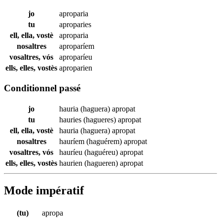
jo
aproparia
tu
aproparies
ell, ella, vostè
aproparia
nosaltres
aproparíem
vosaltres, vós
aproparíeu
ells, elles, vostès
aproparien
Conditionnel passé
jo
hauria (haguera)
apropat
tu
hauries (hagueres)
apropat
ell, ella, vostè
hauria (haguera)
apropat
nosaltres
hauríem (haguérem)
apropat
vosaltres, vós
hauríeu (haguéreu)
apropat
ells, elles, vostès
haurien (hagueren)
apropat
Mode impératif
(tu)
apropa