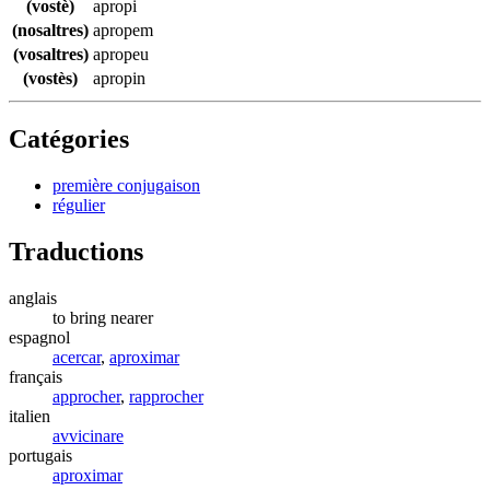
(vostè)
apropi
(nosaltres)
apropem
(vosaltres)
apropeu
(vostès)
apropin
Catégories
première conjugaison
régulier
Traductions
anglais
to bring nearer
espagnol
acercar
,
aproximar
français
approcher
,
rapprocher
italien
avvicinare
portugais
aproximar