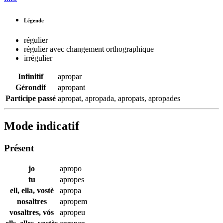
Légende
régulier
régulier avec changement orthographique
irrégulier
Infinitif
apropar
Gérondif
apropant
Participe passé
apropat
,
apropada
,
apropats
,
apropades
Mode indicatif
Présent
jo
apropo
tu
apropes
ell, ella, vostè
apropa
nosaltres
apropem
vosaltres, vós
apropeu