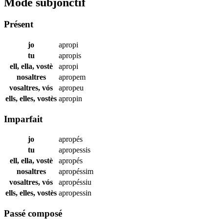
Mode subjonctif
Présent
jo
apropi
tu
apropis
ell, ella, vostè
apropi
nosaltres
apropem
vosaltres, vós
apropeu
ells, elles, vostès
apropin
Imparfait
jo
apropés
tu
apropessis
ell, ella, vostè
apropés
nosaltres
apropéssim
vosaltres, vós
apropéssiu
ells, elles, vostès
apropessin
Passé composé