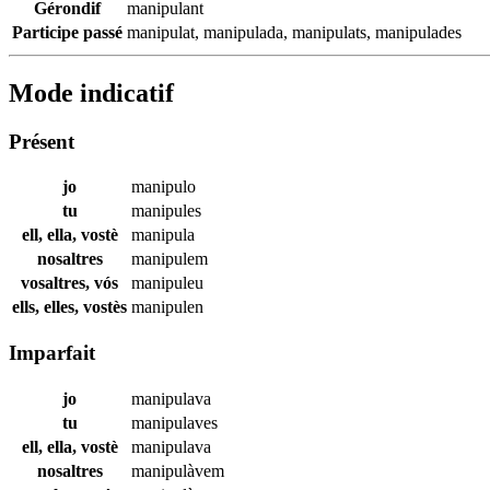
Gérondif
manipulant
Participe passé
manipulat
,
manipulada
,
manipulats
,
manipulades
Mode indicatif
Présent
jo
manipulo
tu
manipules
ell, ella, vostè
manipula
nosaltres
manipulem
vosaltres, vós
manipuleu
ells, elles, vostès
manipulen
Imparfait
jo
manipulava
tu
manipulaves
ell, ella, vostè
manipulava
nosaltres
manipulàvem