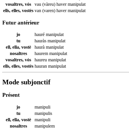
vosaltres, vós
vau (vàreu) haver
manipulat
ells, elles, vostès
van (varen) haver
manipulat
Futur antérieur
jo
hauré
manipulat
tu
hauràs
manipulat
ell, ella, vostè
haurà
manipulat
nosaltres
haurem
manipulat
vosaltres, vós
haureu
manipulat
ells, elles, vostès
hauran
manipulat
Mode subjonctif
Présent
jo
manipuli
tu
manipulis
ell, ella, vostè
manipuli
nosaltres
manipulem