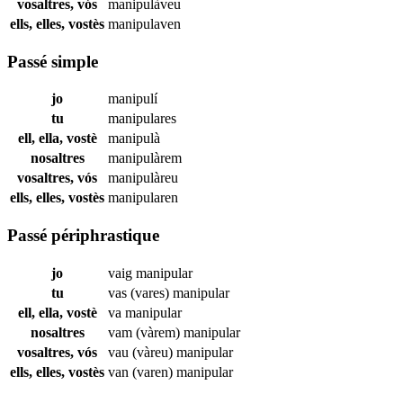
vosaltres, vós
manipulàveu
ells, elles, vostès
manipulaven
Passé simple
jo
manipulí
tu
manipulares
ell, ella, vostè
manipulà
nosaltres
manipulàrem
vosaltres, vós
manipulàreu
ells, elles, vostès
manipularen
Passé périphrastique
jo
vaig
manipular
tu
vas (vares)
manipular
ell, ella, vostè
va
manipular
nosaltres
vam (vàrem)
manipular
vosaltres, vós
vau (vàreu)
manipular
ells, elles, vostès
van (varen)
manipular