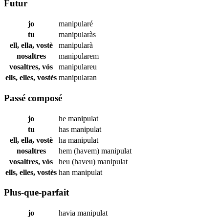
Futur
jo
manipularé
tu
manipularàs
ell, ella, vostè
manipularà
nosaltres
manipularem
vosaltres, vós
manipulareu
ells, elles, vostès
manipularan
Passé composé
jo
he
manipulat
tu
has
manipulat
ell, ella, vostè
ha
manipulat
nosaltres
hem (havem)
manipulat
vosaltres, vós
heu (haveu)
manipulat
ells, elles, vostès
han
manipulat
Plus-que-parfait
jo
havia
manipulat