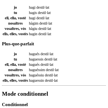
jo
hagi
destil·lat
tu
hagis
destil·lat
ell, ella, vostè
hagi
destil·lat
nosaltres
hàgim
destil·lat
vosaltres, vós
hàgiu
destil·lat
ells, elles, vostès
hagin
destil·lat
Plus-que-parfait
jo
hagués
destil·lat
tu
haguessis
destil·lat
ell, ella, vostè
hagués
destil·lat
nosaltres
haguéssim
destil·lat
vosaltres, vós
haguéssiu
destil·lat
ells, elles, vostès
haguessin
destil·lat
Mode conditionnel
Conditionnel