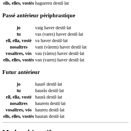
ells, elles, vostès
hagueren
destil·lat
Passé antérieur périphrastique
jo
vaig haver
destil·lat
tu
vas (vares) haver
destil·lat
ell, ella, vostè
va haver
destil·lat
nosaltres
vam (vàrem) haver
destil·lat
vosaltres, vós
vau (vàreu) haver
destil·lat
ells, elles, vostès
van (varen) haver
destil·lat
Futur antérieur
jo
hauré
destil·lat
tu
hauràs
destil·lat
ell, ella, vostè
haurà
destil·lat
nosaltres
haurem
destil·lat
vosaltres, vós
haureu
destil·lat
ells, elles, vostès
hauran
destil·lat