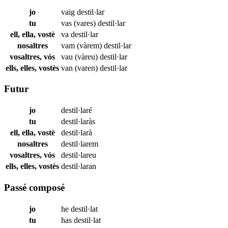
jo
vaig
destil·lar
tu
vas (vares)
destil·lar
ell, ella, vostè
va
destil·lar
nosaltres
vam (vàrem)
destil·lar
vosaltres, vós
vau (vàreu)
destil·lar
ells, elles, vostès
van (varen)
destil·lar
Futur
jo
destil·laré
tu
destil·laràs
ell, ella, vostè
destil·larà
nosaltres
destil·larem
vosaltres, vós
destil·lareu
ells, elles, vostès
destil·laran
Passé composé
jo
he
destil·lat
tu
has
destil·lat