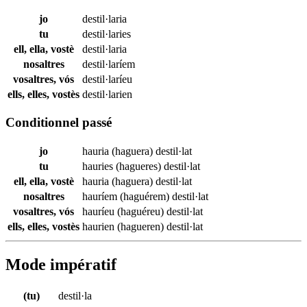
jo
destil·laria
tu
destil·laries
ell, ella, vostè
destil·laria
nosaltres
destil·laríem
vosaltres, vós
destil·laríeu
ells, elles, vostès
destil·larien
Conditionnel passé
jo
hauria (haguera)
destil·lat
tu
hauries (hagueres)
destil·lat
ell, ella, vostè
hauria (haguera)
destil·lat
nosaltres
hauríem (haguérem)
destil·lat
vosaltres, vós
hauríeu (haguéreu)
destil·lat
ells, elles, vostès
haurien (hagueren)
destil·lat
Mode impératif
(tu)
destil·la