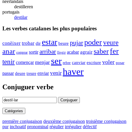
néerlandais
destilleren
portugais
destilar
Les verbes catalanes les plus populaires
estar
poder
pujar
veure
trobar
conèixer
dir
beure
anar
fer
saber
arribar
sortir
agrair
acabar
comprar
llegir
ser
tenir
voler
menjar
començar
canviar
escriure
rebre
posar
haver
venir
enviar
passar
deure
treure
Conjuguer verbe
Conjuguer
Catégories
première conjugaison
deuxième conjugaison
troisième conjugaison
pur
inchoatif
pronominal
régulier
irrégulier
défectif