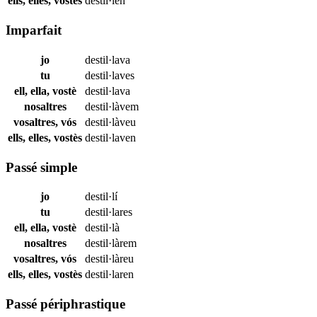
ells, elles, vostès
destil·len
Imparfait
jo
destil·lava
tu
destil·laves
ell, ella, vostè
destil·lava
nosaltres
destil·làvem
vosaltres, vós
destil·làveu
ells, elles, vostès
destil·laven
Passé simple
jo
destil·lí
tu
destil·lares
ell, ella, vostè
destil·là
nosaltres
destil·làrem
vosaltres, vós
destil·làreu
ells, elles, vostès
destil·laren
Passé périphrastique