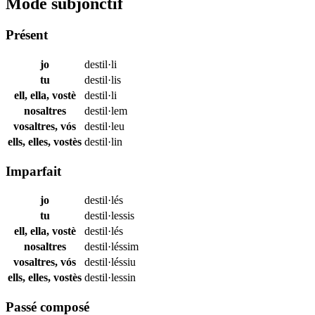
Mode subjonctif
Présent
jo
destil·li
tu
destil·lis
ell, ella, vostè
destil·li
nosaltres
destil·lem
vosaltres, vós
destil·leu
ells, elles, vostès
destil·lin
Imparfait
jo
destil·lés
tu
destil·lessis
ell, ella, vostè
destil·lés
nosaltres
destil·léssim
vosaltres, vós
destil·léssiu
ells, elles, vostès
destil·lessin
Passé composé