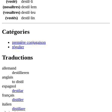
(vostè)
destil·li
(nosaltres)
destil·lem
(vosaltres)
destil·leu
(vostès)
destil·lin
Catégories
première conjugaison
régulier
Traductions
allemand
destillieren
anglais
to distil
espagnol
destilar
français
distiller
italien
distillare