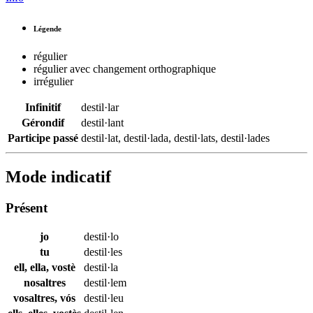
Légende
régulier
régulier avec changement orthographique
irrégulier
Infinitif
destil·lar
Gérondif
destil·lant
Participe passé
destil·lat
,
destil·lada
,
destil·lats
,
destil·lades
Mode indicatif
Présent
jo
destil·lo
tu
destil·les
ell, ella, vostè
destil·la
nosaltres
destil·lem
vosaltres, vós
destil·leu