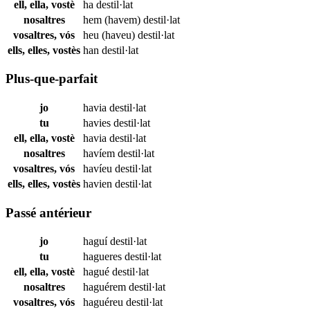
ell, ella, vostè
ha
destil·lat
nosaltres
hem (havem)
destil·lat
vosaltres, vós
heu (haveu)
destil·lat
ells, elles, vostès
han
destil·lat
Plus-que-parfait
jo
havia
destil·lat
tu
havies
destil·lat
ell, ella, vostè
havia
destil·lat
nosaltres
havíem
destil·lat
vosaltres, vós
havíeu
destil·lat
ells, elles, vostès
havien
destil·lat
Passé antérieur
jo
haguí
destil·lat
tu
hagueres
destil·lat
ell, ella, vostè
hagué
destil·lat
nosaltres
haguérem
destil·lat
vosaltres, vós
haguéreu
destil·lat