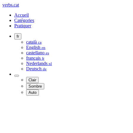
verbs.cat
Accueil
Catégories
Pratiquer
fr
català
ca
English
en
castellano
es
français
fr
Nederlands
nl
Deutsch
de
Clair
Sombre
Auto