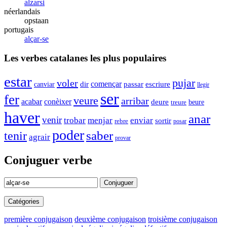
alzarsi
néerlandais
opstaan
portugais
alçar-se
Les verbes catalanes les plus populaires
estar
pujar
voler
començar
passar
dir
escriure
canviar
llegir
ser
fer
veure
arribar
acabar
conèixer
deure
treure
beure
haver
anar
venir
menjar
trobar
enviar
sortir
rebre
posar
poder
saber
tenir
agrair
provar
Conjuguer verbe
Conjuguer
Catégories
première conjugaison
deuxième conjugaison
troisième conjugaison