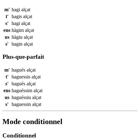
m'
hagi
alçat
t'
hagis
alçat
s'
hagi
alçat
ens
hàgim
alçat
us
hàgiu
alçat
s'
hagin
alçat
Plus-que-parfait
m'
hagués
alçat
t'
haguessis
alçat
s'
hagués
alçat
ens
haguéssim
alçat
us
haguéssiu
alçat
s'
haguessin
alçat
Mode conditionnel
Conditionnel