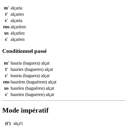
m'
alçaria
t'
alçaries
s'
alçaria
ens
alçaríem
us
alçaríeu
s'
alçarien
Conditionnel passé
m'
hauria (haguera)
alçat
t'
hauries (hagueres)
alçat
s'
hauria (haguera)
alçat
ens
hauríem (haguérem)
alçat
us
hauríeu (haguéreu)
alçat
s'
haurien (hagueren)
alçat
Mode impératif
(t')
alça't