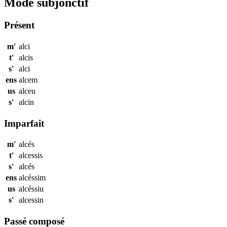
Mode subjonctif
Présent
m'
alci
t'
alcis
s'
alci
ens
alcem
us
alceu
s'
alcin
Imparfait
m'
alcés
t'
alcessis
s'
alcés
ens
alcéssim
us
alcéssiu
s'
alcessin
Passé composé