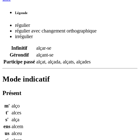
Légende
régulier
régulier avec changement orthographique
irrégulier
Infinitif
alçar-se
Gérondif
alçant-se
Participe passé
alçat
,
alçada
,
alçats
,
alçades
Mode indicatif
Présent
m'
alço
t'
alces
s'
alça
ens
alcem
us
alceu