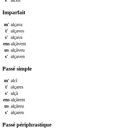
s'
alcen
Imparfait
m'
alçava
t'
alçaves
s'
alçava
ens
alçàvem
us
alçàveu
s'
alçaven
Passé simple
m'
alcí
t'
alçares
s'
alçà
ens
alçàrem
us
alçàreu
s'
alçaren
Passé périphrastique