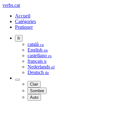
verbs.cat
Accueil
Catégories
Pratiquer
fr
català
ca
English
en
castellano
es
français
fr
Nederlands
nl
Deutsch
de
Clair
Sombre
Auto