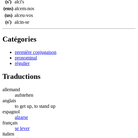
(s')
alci's
(ens)
alcem-nos
(us)
alceu-vos
(s')
alcin-se
Catégories
première conjugaison
pronominal
régulier
Traductions
allemand
aufstehen
anglais
to get up, to stand up
espagnol
alzarse
français
se lever
italien