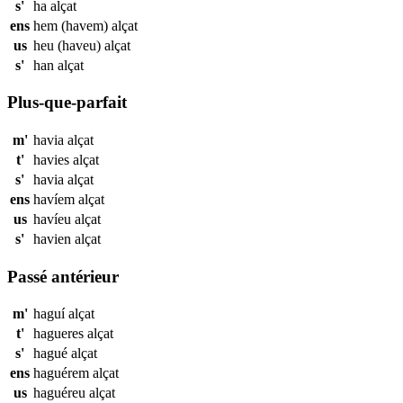
s'
ha
alçat
ens
hem (havem)
alçat
us
heu (haveu)
alçat
s'
han
alçat
Plus-que-parfait
m'
havia
alçat
t'
havies
alçat
s'
havia
alçat
ens
havíem
alçat
us
havíeu
alçat
s'
havien
alçat
Passé antérieur
m'
haguí
alçat
t'
hagueres
alçat
s'
hagué
alçat
ens
haguérem
alçat
us
haguéreu
alçat