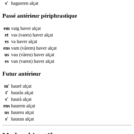
s'
hagueren
alçat
Passé antérieur périphrastique
em
vaig haver
alçat
et
vas (vares) haver
alçat
es
va haver
alçat
ens
vam (vàrem) haver
alçat
us
vau (vàreu) haver
alçat
es
van (varen) haver
alçat
Futur antérieur
m'
hauré
alçat
t'
hauràs
alçat
s'
haurà
alçat
ens
haurem
alçat
us
haureu
alçat
s'
hauran
alçat