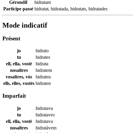
Gérondif
hidratant
Participe passé
hidratat
,
hidratada
,
hidratats
,
hidratades
Mode indicatif
Présent
jo
hidrato
tu
hidrates
ell, ella, vostè
hidrata
nosaltres
hidratem
vosaltres, vós
hidrateu
ells, elles, vostès
hidraten
Imparfait
jo
hidratava
tu
hidrataves
ell, ella, vostè
hidratava
nosaltres
hidratàvem