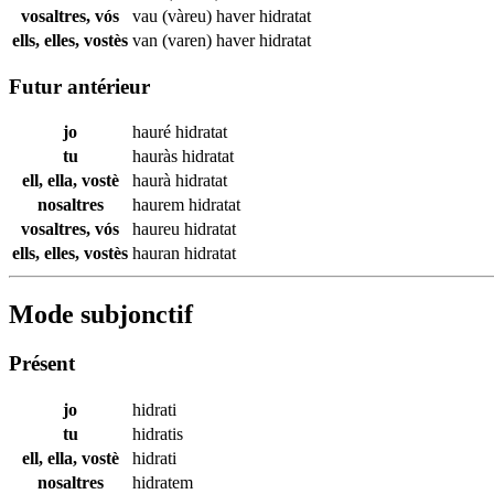
vosaltres, vós
vau (vàreu) haver
hidratat
ells, elles, vostès
van (varen) haver
hidratat
Futur antérieur
jo
hauré
hidratat
tu
hauràs
hidratat
ell, ella, vostè
haurà
hidratat
nosaltres
haurem
hidratat
vosaltres, vós
haureu
hidratat
ells, elles, vostès
hauran
hidratat
Mode subjonctif
Présent
jo
hidrati
tu
hidratis
ell, ella, vostè
hidrati
nosaltres
hidratem