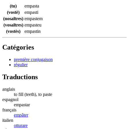
(tu)
empasta
(vostè)
empasti
(nosaltres)
empastem
(vosaltres)
empasteu
(vostès)
empastin
Catégories
première conjugaison
régulier
Traductions
anglais
to fill (teeth), to paste
espagnol
empastar
français
empâter
italien
otturare