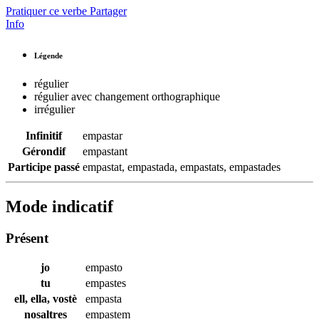
Pratiquer ce verbe
Partager
Info
Légende
régulier
régulier avec changement orthographique
irrégulier
Infinitif
empastar
Gérondif
empastant
Participe passé
empastat
,
empastada
,
empastats
,
empastades
Mode indicatif
Présent
jo
empasto
tu
empastes
ell, ella, vostè
empasta
nosaltres
empastem