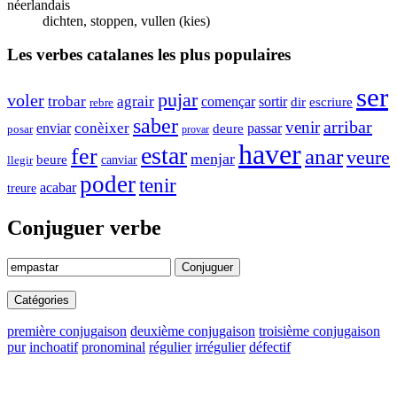
néerlandais
dichten, stoppen, vullen (kies)
Les verbes catalanes les plus populaires
ser
pujar
voler
trobar
agrair
començar
sortir
dir
escriure
rebre
saber
arribar
venir
enviar
conèixer
passar
deure
posar
provar
haver
estar
fer
anar
veure
menjar
beure
canviar
llegir
poder
tenir
acabar
treure
Conjuguer verbe
Conjuguer
Catégories
première conjugaison
deuxième conjugaison
troisième conjugaison
pur
inchoatif
pronominal
régulier
irrégulier
défectif