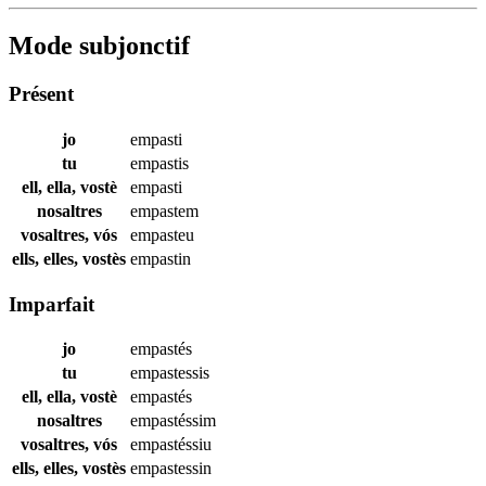
Mode subjonctif
Présent
jo
empasti
tu
empastis
ell, ella, vostè
empasti
nosaltres
empastem
vosaltres, vós
empasteu
ells, elles, vostès
empastin
Imparfait
jo
empastés
tu
empastessis
ell, ella, vostè
empastés
nosaltres
empastéssim
vosaltres, vós
empastéssiu
ells, elles, vostès
empastessin