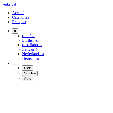
verbs.cat
Accueil
Catégories
Pratiquer
fr
català
ca
English
en
castellano
es
français
fr
Nederlands
nl
Deutsch
de
Clair
Sombre
Auto