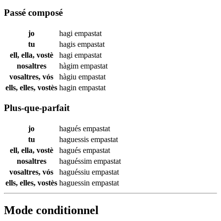
Passé composé
jo
hagi
empastat
tu
hagis
empastat
ell, ella, vostè
hagi
empastat
nosaltres
hàgim
empastat
vosaltres, vós
hàgiu
empastat
ells, elles, vostès
hagin
empastat
Plus-que-parfait
jo
hagués
empastat
tu
haguessis
empastat
ell, ella, vostè
hagués
empastat
nosaltres
haguéssim
empastat
vosaltres, vós
haguéssiu
empastat
ells, elles, vostès
haguessin
empastat
Mode conditionnel