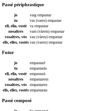
Passé périphrastique
jo
vaig
empastar
tu
vas (vares)
empastar
ell, ella, vostè
va
empastar
nosaltres
vam (vàrem)
empastar
vosaltres, vós
vau (vàreu)
empastar
ells, elles, vostès
van (varen)
empastar
Futur
jo
empastaré
tu
empastaràs
ell, ella, vostè
empastarà
nosaltres
empastarem
vosaltres, vós
empastareu
ells, elles, vostès
empastaran
Passé composé
jo
he
empastat