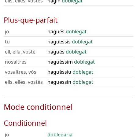
ells, elles, vostès
hagin
doblegat
Plus-que-parfait
jo
hagués
doblegat
tu
haguessis
doblegat
ell, ella, vostè
hagués
doblegat
nosaltres
haguéssim
doblegat
vosaltres, vós
haguéssiu
doblegat
ells, elles, vostès
haguessin
doblegat
Mode conditionnel
Conditionnel
jo
doblegaria