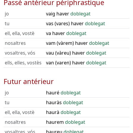
Passé antérieur périphrastique
jo
vaig haver
doblegat
tu
vas (vares) haver
doblegat
ell, ella, vostè
va haver
doblegat
nosaltres
vam (vàrem) haver
doblegat
vosaltres, vós
vau (vàreu) haver
doblegat
ells, elles, vostès
van (varen) haver
doblegat
Futur antérieur
jo
hauré
doblegat
tu
hauràs
doblegat
ell, ella, vostè
haurà
doblegat
nosaltres
haurem
doblegat
vosaltres, vós
haureu
doblegat