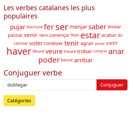
Les verbes catalanes les plus
populaires
ser
fer
saber
pujar
menjar
enviar
escriure
estar
venir
acabar
passar
començar
dir
rebre
llegir
tenir
voler
conèixer
agrair
sortir
canviar
posar
haver
anar
veure
trobar
deure
treure
comprar
poder
arribar
beure
Conjuguer verbe
Conjuguer
Catégories