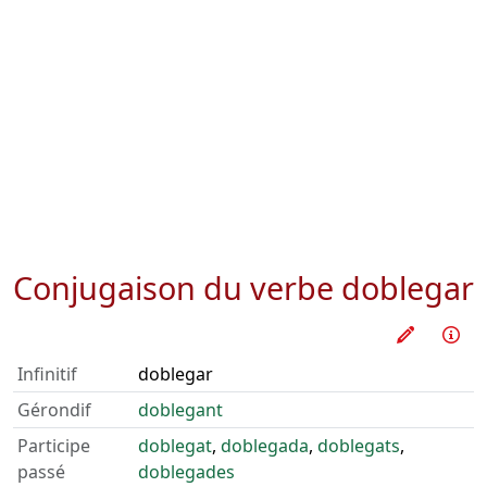
Conjugaison du verbe
doblegar
Pratique
Inf
Infinitif
doblegar
Gérondif
doblegant
Participe
doblegat
,
doblegada
,
doblegats
,
passé
doblegades