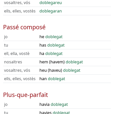
vosaltres, vós
doblegareu
ells, elles, vostès
doblegaran
Passé composé
jo
he
doblegat
tu
has
doblegat
ell, ella, vostè
ha
doblegat
nosaltres
hem (havem)
doblegat
vosaltres, vós
heu (haveu)
doblegat
ells, elles, vostès
han
doblegat
Plus-que-parfait
jo
havia
doblegat
tu
havies
doblegat