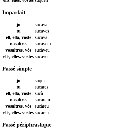
ells, elles, vostès
suquen
Imparfait
jo
sucava
tu
sucaves
ell, ella, vostè
sucava
nosaltres
sucàvem
vosaltres, vós
sucàveu
ells, elles, vostès
sucaven
Passé simple
jo
suquí
tu
sucares
ell, ella, vostè
sucà
nosaltres
sucàrem
vosaltres, vós
sucàreu
ells, elles, vostès
sucaren
Passé périphrastique