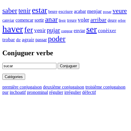
estar
saber
tenir
veure
menjar
acabar
beure
escriure
posar
anar
arribar
voler
començar
sortir
canviar
deure
treure
rebre
llegir
haver
ser
fer
pujar
venir
conèixer
enviar
comprar
poder
trobar
agrair
passar
dir
Conjuguer verbe
Conjuguer
Catégories
première conjugaison
deuxième conjugaison
troisième conjugaison
pur
inchoatif
pronominal
régulier
irrégulier
défectif