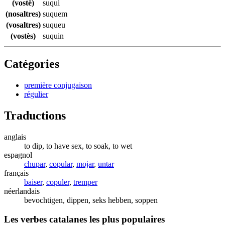
(vostè)
suqui
(nosaltres)
suquem
(vosaltres)
suqueu
(vostès)
suquin
Catégories
première conjugaison
régulier
Traductions
anglais
to dip, to have sex, to soak, to wet
espagnol
chupar
,
copular
,
mojar
,
untar
français
baiser
,
copuler
,
tremper
néerlandais
bevochtigen, dippen, seks hebben, soppen
Les verbes catalanes les plus populaires