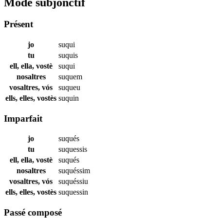
Mode subjonctif
Présent
jo
suqui
tu
suquis
ell, ella, vostè
suqui
nosaltres
suquem
vosaltres, vós
suqueu
ells, elles, vostès
suquin
Imparfait
jo
suqués
tu
suquessis
ell, ella, vostè
suqués
nosaltres
suquéssim
vosaltres, vós
suquéssiu
ells, elles, vostès
suquessin
Passé composé