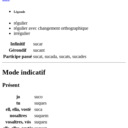
Légende
régulier
régulier avec changement orthographique
irrégulier
Infinitif
sucar
Gérondif
sucant
Participe passé
sucat
,
sucada
,
sucats
,
sucades
Mode indicatif
Présent
jo
suco
tu
suques
ell, ella, vostè
suca
nosaltres
suquem
vosaltres, vós
suqueu