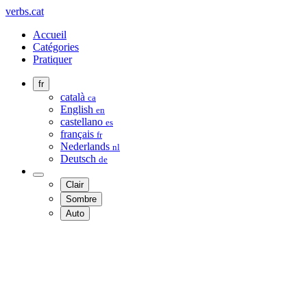
verbs.cat
Accueil
Catégories
Pratiquer
fr
català
ca
English
en
castellano
es
français
fr
Nederlands
nl
Deutsch
de
Clair
Sombre
Auto