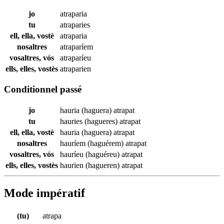
jo
atraparia
tu
atraparies
ell, ella, vostè
atraparia
nosaltres
atraparíem
vosaltres, vós
atraparíeu
ells, elles, vostès
atraparien
Conditionnel passé
jo
hauria (haguera)
atrapat
tu
hauries (hagueres)
atrapat
ell, ella, vostè
hauria (haguera)
atrapat
nosaltres
hauríem (haguérem)
atrapat
vosaltres, vós
hauríeu (haguéreu)
atrapat
ells, elles, vostès
haurien (hagueren)
atrapat
Mode impératif
(tu)
atrapa