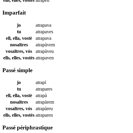
ells, elles, vostès
atrapen
Imparfait
jo
atrapava
tu
atrapaves
ell, ella, vostè
atrapava
nosaltres
atrapàvem
vosaltres, vós
atrapàveu
ells, elles, vostès
atrapaven
Passé simple
jo
atrapí
tu
atrapares
ell, ella, vostè
atrapà
nosaltres
atrapàrem
vosaltres, vós
atrapàreu
ells, elles, vostès
atraparen
Passé périphrastique