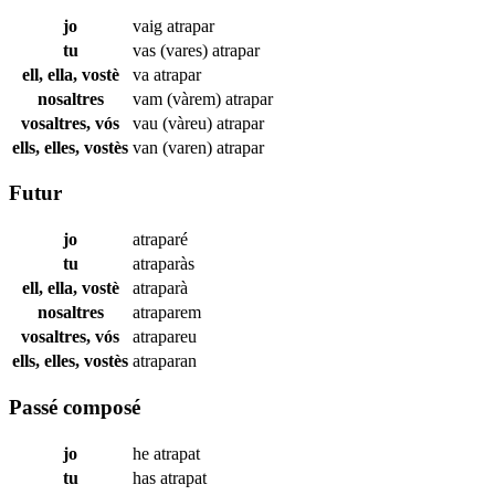
jo
vaig
atrapar
tu
vas (vares)
atrapar
ell, ella, vostè
va
atrapar
nosaltres
vam (vàrem)
atrapar
vosaltres, vós
vau (vàreu)
atrapar
ells, elles, vostès
van (varen)
atrapar
Futur
jo
atraparé
tu
atraparàs
ell, ella, vostè
atraparà
nosaltres
atraparem
vosaltres, vós
atrapareu
ells, elles, vostès
atraparan
Passé composé
jo
he
atrapat
tu
has
atrapat