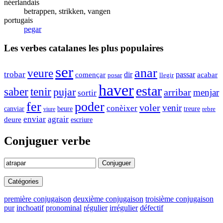
néerlandais
betrappen, strikken, vangen
portugais
pegar
Les verbes catalanes les plus populaires
ser
anar
veure
trobar
dir
passar
acabar
començar
posar
llegir
haver
estar
saber
tenir
pujar
arribar
menjar
sortir
fer
poder
voler
venir
conèixer
canviar
beure
treure
rebre
viure
enviar
agrair
deure
escriure
Conjuguer verbe
Conjuguer
Catégories
première conjugaison
deuxième conjugaison
troisième conjugaison
pur
inchoatif
pronominal
régulier
irrégulier
défectif