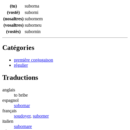
(tu)
suborna
(vostè)
suborni
(nosaltres)
subornem
(vosaltres)
suborneu
(vostès)
subornin
Catégories
première conjugaison
régulier
Traductions
anglais
to bribe
espagnol
sobornar
français
soudoyer
,
suborner
italien
subornare