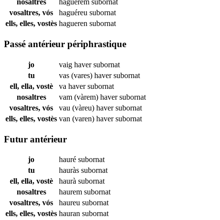
nosaltres
haguérem
subornat
vosaltres, vós
haguéreu
subornat
ells, elles, vostès
hagueren
subornat
Passé antérieur périphrastique
jo
vaig haver
subornat
tu
vas (vares) haver
subornat
ell, ella, vostè
va haver
subornat
nosaltres
vam (vàrem) haver
subornat
vosaltres, vós
vau (vàreu) haver
subornat
ells, elles, vostès
van (varen) haver
subornat
Futur antérieur
jo
hauré
subornat
tu
hauràs
subornat
ell, ella, vostè
haurà
subornat
nosaltres
haurem
subornat
vosaltres, vós
haureu
subornat
ells, elles, vostès
hauran
subornat