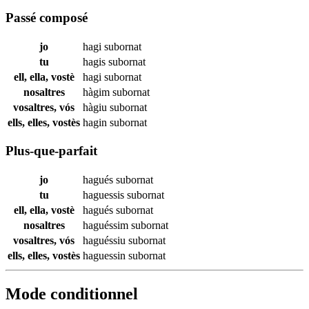
Passé composé
jo
hagi
subornat
tu
hagis
subornat
ell, ella, vostè
hagi
subornat
nosaltres
hàgim
subornat
vosaltres, vós
hàgiu
subornat
ells, elles, vostès
hagin
subornat
Plus-que-parfait
jo
hagués
subornat
tu
haguessis
subornat
ell, ella, vostè
hagués
subornat
nosaltres
haguéssim
subornat
vosaltres, vós
haguéssiu
subornat
ells, elles, vostès
haguessin
subornat
Mode conditionnel