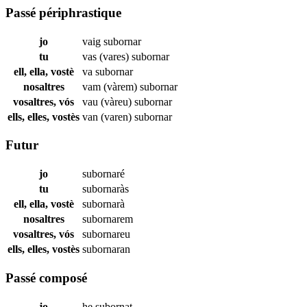
Passé périphrastique
jo
vaig
subornar
tu
vas (vares)
subornar
ell, ella, vostè
va
subornar
nosaltres
vam (vàrem)
subornar
vosaltres, vós
vau (vàreu)
subornar
ells, elles, vostès
van (varen)
subornar
Futur
jo
subornaré
tu
subornaràs
ell, ella, vostè
subornarà
nosaltres
subornarem
vosaltres, vós
subornareu
ells, elles, vostès
subornaran
Passé composé
jo
he
subornat