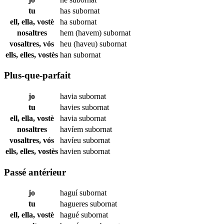
tu
has
subornat
ell, ella, vostè
ha
subornat
nosaltres
hem (havem)
subornat
vosaltres, vós
heu (haveu)
subornat
ells, elles, vostès
han
subornat
Plus-que-parfait
jo
havia
subornat
tu
havies
subornat
ell, ella, vostè
havia
subornat
nosaltres
havíem
subornat
vosaltres, vós
havíeu
subornat
ells, elles, vostès
havien
subornat
Passé antérieur
jo
haguí
subornat
tu
hagueres
subornat
ell, ella, vostè
hagué
subornat