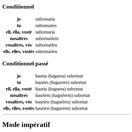
Conditionnel
jo
subornaria
tu
subornaries
ell, ella, vostè
subornaria
nosaltres
subornaríem
vosaltres, vós
subornaríeu
ells, elles, vostès
subornarien
Conditionnel passé
jo
hauria (haguera)
subornat
tu
hauries (hagueres)
subornat
ell, ella, vostè
hauria (haguera)
subornat
nosaltres
hauríem (haguérem)
subornat
vosaltres, vós
hauríeu (haguéreu)
subornat
ells, elles, vostès
haurien (hagueren)
subornat
Mode impératif