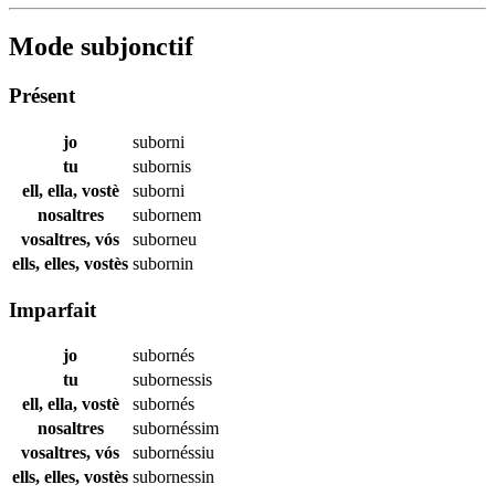
Mode subjonctif
Présent
jo
suborni
tu
subornis
ell, ella, vostè
suborni
nosaltres
subornem
vosaltres, vós
suborneu
ells, elles, vostès
subornin
Imparfait
jo
subornés
tu
subornessis
ell, ella, vostè
subornés
nosaltres
subornéssim
vosaltres, vós
subornéssiu
ells, elles, vostès
subornessin