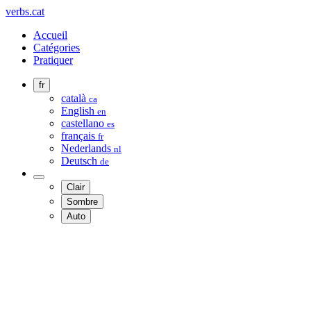
verbs.cat
Accueil
Catégories
Pratiquer
fr
català
ca
English
en
castellano
es
français
fr
Nederlands
nl
Deutsch
de
Clair
Sombre
Auto