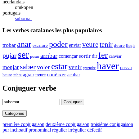
néerlandais
omkopen
portugais
subornar
Les verbes catalanes les plus populaires
anar
poder
veure
tenir
trobar
enviar
escriure
deure
llegir
ser
fer
pujar
arribar
sortir
començar
dir
canviar
posar
haver
estar
saber
voler
venir
menjar
passar
aprendre
conèixer
agrair
acabar
beure
rebre
treure
Conjuguer verbe
Conjuguer
Catégories
première conjugaison
deuxième conjugaison
troisième conjugaison
pur
inchoatif
pronominal
régulier
irrégulier
défectif