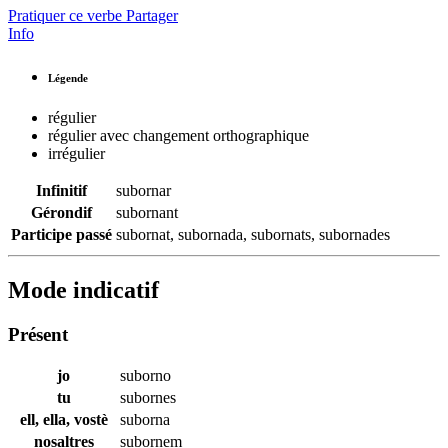
Pratiquer ce verbe
Partager
Info
Légende
régulier
régulier avec changement orthographique
irrégulier
Infinitif
subornar
Gérondif
subornant
Participe passé
subornat
,
subornada
,
subornats
,
subornades
Mode indicatif
Présent
jo
suborno
tu
subornes
ell, ella, vostè
suborna
nosaltres
subornem