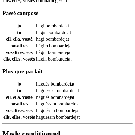
ells, elles, vostès
bombardegessin
Passé composé
jo
hagi
bombardejat
tu
hagis
bombardejat
ell, ella, vostè
hagi
bombardejat
nosaltres
hàgim
bombardejat
vosaltres, vós
hàgiu
bombardejat
ells, elles, vostès
hagin
bombardejat
Plus-que-parfait
jo
hagués
bombardejat
tu
haguessis
bombardejat
ell, ella, vostè
hagués
bombardejat
nosaltres
haguéssim
bombardejat
vosaltres, vós
haguéssiu
bombardejat
ells, elles, vostès
haguessin
bombardejat
Mode conditionnel