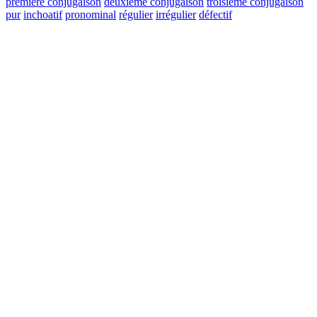
première conjugaison
deuxième conjugaison
troisième conjugaison
pur
inchoatif
pronominal
régulier
irrégulier
défectif