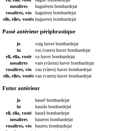
nosaltres
haguérem
bombardejat
vosaltres, vós
haguéreu
bombardejat
ells, elles, vostès
hagueren
bombardejat
Passé antérieur périphrastique
jo
vaig haver
bombardejat
tu
vas (vares) haver
bombardejat
ell, ella, vostè
va haver
bombardejat
nosaltres
vam (vàrem) haver
bombardejat
vosaltres, vós
vau (vàreu) haver
bombardejat
ells, elles, vostès
van (varen) haver
bombardejat
Futur antérieur
jo
hauré
bombardejat
tu
hauràs
bombardejat
ell, ella, vostè
haurà
bombardejat
nosaltres
haurem
bombardejat
vosaltres, vós
haureu
bombardejat