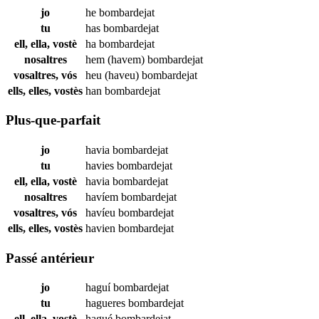
jo
he
bombardejat
tu
has
bombardejat
ell, ella, vostè
ha
bombardejat
nosaltres
hem (havem)
bombardejat
vosaltres, vós
heu (haveu)
bombardejat
ells, elles, vostès
han
bombardejat
Plus-que-parfait
jo
havia
bombardejat
tu
havies
bombardejat
ell, ella, vostè
havia
bombardejat
nosaltres
havíem
bombardejat
vosaltres, vós
havíeu
bombardejat
ells, elles, vostès
havien
bombardejat
Passé antérieur
jo
haguí
bombardejat
tu
hagueres
bombardejat
ell, ella, vostè
hagué
bombardejat