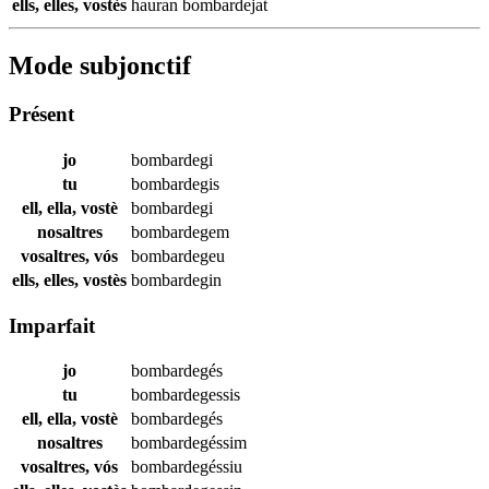
ells, elles, vostès
hauran
bombardejat
Mode subjonctif
Présent
jo
bombardegi
tu
bombardegis
ell, ella, vostè
bombardegi
nosaltres
bombardegem
vosaltres, vós
bombardegeu
ells, elles, vostès
bombardegin
Imparfait
jo
bombardegés
tu
bombardegessis
ell, ella, vostè
bombardegés
nosaltres
bombardegéssim
vosaltres, vós
bombardegéssiu