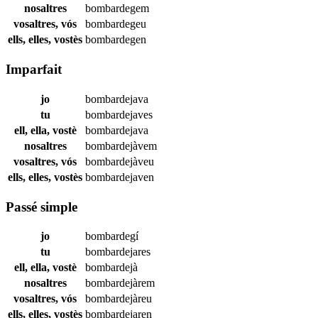
nosaltres
bombardegem
vosaltres, vós
bombardegeu
ells, elles, vostès
bombardegen
Imparfait
jo
bombardejava
tu
bombardejaves
ell, ella, vostè
bombardejava
nosaltres
bombardejàvem
vosaltres, vós
bombardejàveu
ells, elles, vostès
bombardejaven
Passé simple
jo
bombardegí
tu
bombardejares
ell, ella, vostè
bombardejà
nosaltres
bombardejàrem
vosaltres, vós
bombardejàreu
ells, elles, vostès
bombardejaren