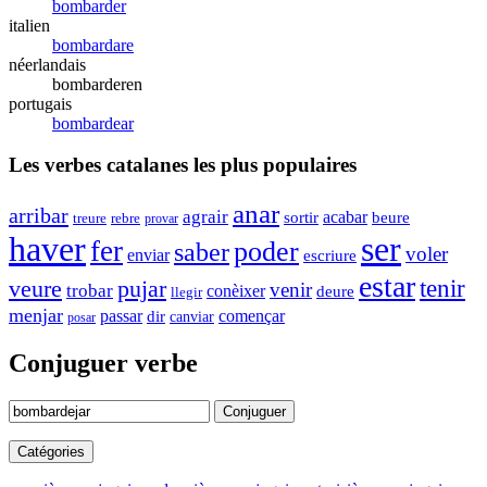
bombarder
italien
bombardare
néerlandais
bombarderen
portugais
bombardear
Les verbes catalanes les plus populaires
anar
arribar
agrair
acabar
sortir
beure
treure
rebre
provar
haver
ser
fer
poder
saber
voler
enviar
escriure
estar
tenir
pujar
veure
venir
trobar
conèixer
deure
llegir
menjar
començar
passar
dir
canviar
posar
Conjuguer verbe
Conjuguer
Catégories