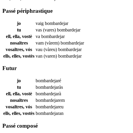
Passé périphrastique
jo
vaig
bombardejar
tu
vas (vares)
bombardejar
ell, ella, vostè
va
bombardejar
nosaltres
vam (vàrem)
bombardejar
vosaltres, vós
vau (vàreu)
bombardejar
ells, elles, vostès
van (varen)
bombardejar
Futur
jo
bombardejaré
tu
bombardejaràs
ell, ella, vostè
bombardejarà
nosaltres
bombardejarem
vosaltres, vós
bombardejareu
ells, elles, vostès
bombardejaran
Passé composé