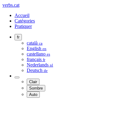
verbs.cat
Accueil
Catégories
Pratiquer
fr
català
ca
English
en
castellano
es
français
fr
Nederlands
nl
Deutsch
de
Clair
Sombre
Auto