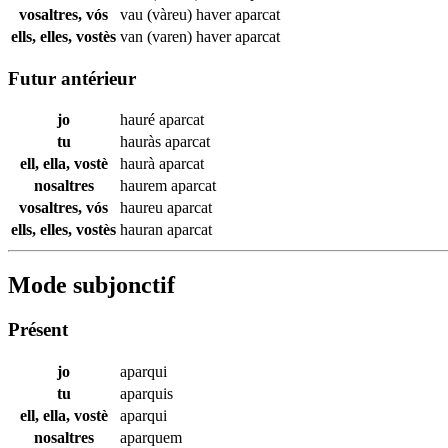
vosaltres, vós
vau (vàreu) haver
aparcat
ells, elles, vostès
van (varen) haver
aparcat
Futur antérieur
jo
hauré
aparcat
tu
hauràs
aparcat
ell, ella, vostè
haurà
aparcat
nosaltres
haurem
aparcat
vosaltres, vós
haureu
aparcat
ells, elles, vostès
hauran
aparcat
Mode subjonctif
Présent
jo
aparqui
tu
aparquis
ell, ella, vostè
aparqui
nosaltres
aparquem