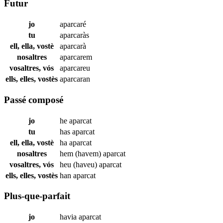
Futur
jo
aparcaré
tu
aparcaràs
ell, ella, vostè
aparcarà
nosaltres
aparcarem
vosaltres, vós
aparcareu
ells, elles, vostès
aparcaran
Passé composé
jo
he
aparcat
tu
has
aparcat
ell, ella, vostè
ha
aparcat
nosaltres
hem (havem)
aparcat
vosaltres, vós
heu (haveu)
aparcat
ells, elles, vostès
han
aparcat
Plus-que-parfait
jo
havia
aparcat