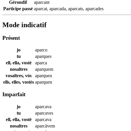
Gérondif
aparcant
Participe passé
aparcat
,
aparcada
,
aparcats
,
aparcades
Mode indicatif
Présent
jo
aparco
tu
aparques
ell, ella, vostè
aparca
nosaltres
aparquem
vosaltres, vós
aparqueu
ells, elles, vostès
aparquen
Imparfait
jo
aparcava
tu
aparcaves
ell, ella, vostè
aparcava
nosaltres
aparcàvem