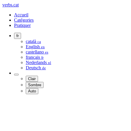
verbs.cat
Accueil
Catégories
Pratiquer
fr
català
ca
English
en
castellano
es
français
fr
Nederlands
nl
Deutsch
de
Clair
Sombre
Auto