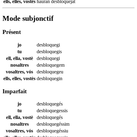
ells, elles, vostès
hauran
desbloquejat
Mode subjonctif
Présent
jo
desbloquegi
tu
desbloquegis
ell, ella, vostè
desbloquegi
nosaltres
desbloquegem
vosaltres, vós
desbloquegeu
ells, elles, vostès
desbloquegin
Imparfait
jo
desbloquegés
tu
desbloquegessis
ell, ella, vostè
desbloquegés
nosaltres
desbloquegéssim
vosaltres, vós
desbloquegéssiu