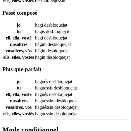
ells, elles, vostès
desbloquegessin
Passé composé
jo
hagi
desbloquejat
tu
hagis
desbloquejat
ell, ella, vostè
hagi
desbloquejat
nosaltres
hàgim
desbloquejat
vosaltres, vós
hàgiu
desbloquejat
ells, elles, vostès
hagin
desbloquejat
Plus-que-parfait
jo
hagués
desbloquejat
tu
haguessis
desbloquejat
ell, ella, vostè
hagués
desbloquejat
nosaltres
haguéssim
desbloquejat
vosaltres, vós
haguéssiu
desbloquejat
ells, elles, vostès
haguessin
desbloquejat
Mode conditionnel