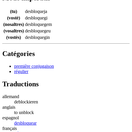
(tu)
desbloqueja
(vostè)
desbloquegi
(nosaltres)
desbloquegem
(vosaltres)
desbloquegeu
(vostès)
desbloquegin
Catégories
première conjugaison
régulier
Traductions
allemand
deblockieren
anglais
to unblock
espagnol
desbloquear
français