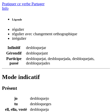
Pratiquer ce verbe
Partager
Info
Légende
régulier
régulier avec changement orthographique
irrégulier
Infinitif
desbloquejar
Gérondif
desbloquejant
Participe
desbloquejat
,
desbloquejada
,
desbloquejats
,
passé
desbloquejades
Mode indicatif
Présent
jo
desbloquejo
tu
desbloqueges
ell, ella, vostè
desbloqueja