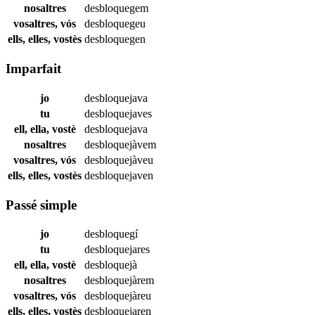
nosaltres
desbloquegem
vosaltres, vós
desbloquegeu
ells, elles, vostès
desbloquegen
Imparfait
jo
desbloquejava
tu
desbloquejaves
ell, ella, vostè
desbloquejava
nosaltres
desbloquejàvem
vosaltres, vós
desbloquejàveu
ells, elles, vostès
desbloquejaven
Passé simple
jo
desbloquegí
tu
desbloquejares
ell, ella, vostè
desbloquejà
nosaltres
desbloquejàrem
vosaltres, vós
desbloquejàreu
ells, elles, vostès
desbloquejaren