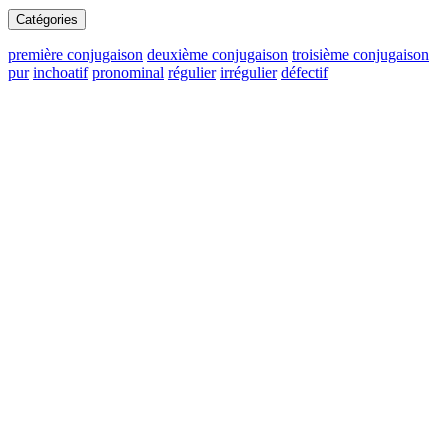
Catégories
première conjugaison
deuxième conjugaison
troisième conjugaison
pur
inchoatif
pronominal
régulier
irrégulier
défectif