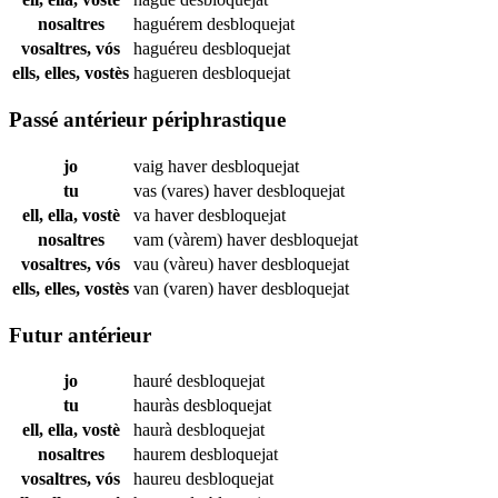
nosaltres
haguérem
desbloquejat
vosaltres, vós
haguéreu
desbloquejat
ells, elles, vostès
hagueren
desbloquejat
Passé antérieur périphrastique
jo
vaig haver
desbloquejat
tu
vas (vares) haver
desbloquejat
ell, ella, vostè
va haver
desbloquejat
nosaltres
vam (vàrem) haver
desbloquejat
vosaltres, vós
vau (vàreu) haver
desbloquejat
ells, elles, vostès
van (varen) haver
desbloquejat
Futur antérieur
jo
hauré
desbloquejat
tu
hauràs
desbloquejat
ell, ella, vostè
haurà
desbloquejat
nosaltres
haurem
desbloquejat
vosaltres, vós
haureu
desbloquejat