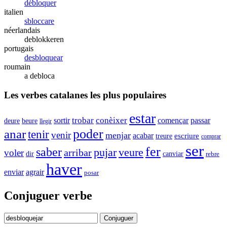
débloquer
italien
sbloccare
néerlandais
deblokkeren
portugais
desbloquear
roumain
a debloca
Les verbes catalanes les plus populaires
estar
trobar
conèixer
sortir
començar
passar
deure
beure
llegir
anar
poder
tenir
venir
menjar
acabar
escriure
treure
comprar
ser
fer
saber
veure
pujar
arribar
voler
dir
canviar
rebre
haver
agrair
enviar
posar
Conjuguer verbe
Conjuguer