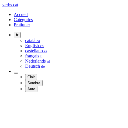
verbs.cat
Accueil
Catégories
Pratiquer
fr
català
ca
English
en
castellano
es
français
fr
Nederlands
nl
Deutsch
de
Clair
Sombre
Auto