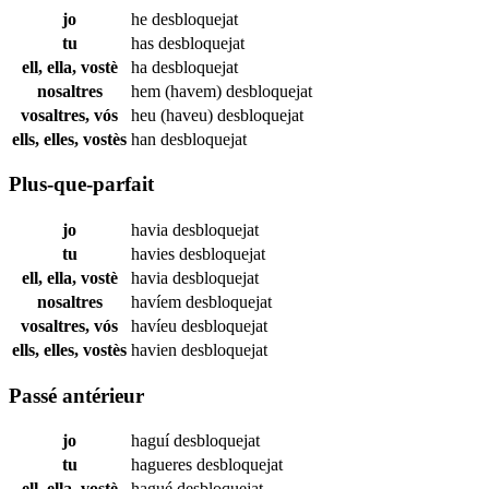
jo
he
desbloquejat
tu
has
desbloquejat
ell, ella, vostè
ha
desbloquejat
nosaltres
hem (havem)
desbloquejat
vosaltres, vós
heu (haveu)
desbloquejat
ells, elles, vostès
han
desbloquejat
Plus-que-parfait
jo
havia
desbloquejat
tu
havies
desbloquejat
ell, ella, vostè
havia
desbloquejat
nosaltres
havíem
desbloquejat
vosaltres, vós
havíeu
desbloquejat
ells, elles, vostès
havien
desbloquejat
Passé antérieur
jo
haguí
desbloquejat
tu
hagueres
desbloquejat
ell, ella, vostè
hagué
desbloquejat