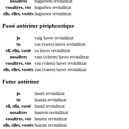
nosaltres
haguérem
revitalitzat
vosaltres, vós
haguéreu
revitalitzat
ells, elles, vostès
hagueren
revitalitzat
Passé antérieur périphrastique
jo
vaig haver
revitalitzat
tu
vas (vares) haver
revitalitzat
ell, ella, vostè
va haver
revitalitzat
nosaltres
vam (vàrem) haver
revitalitzat
vosaltres, vós
vau (vàreu) haver
revitalitzat
ells, elles, vostès
van (varen) haver
revitalitzat
Futur antérieur
jo
hauré
revitalitzat
tu
hauràs
revitalitzat
ell, ella, vostè
haurà
revitalitzat
nosaltres
haurem
revitalitzat
vosaltres, vós
haureu
revitalitzat
ells, elles, vostès
hauran
revitalitzat