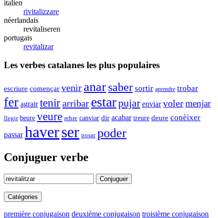
italien
rivitalizzare
néerlandais
revitaliseren
portugais
revitalizar
Les verbes catalanes les plus populaires
anar
saber
venir
sortir
trobar
començar
escriure
aprendre
estar
fer
tenir
pujar
arribar
voler
menjar
enviar
agrair
veure
conèixer
dir
acabar
beure
canviar
deure
llegir
rebre
treure
haver
ser
poder
passar
posar
Conjuguer verbe
Conjuguer
Catégories
première conjugaison
deuxième conjugaison
troisième conjugaison