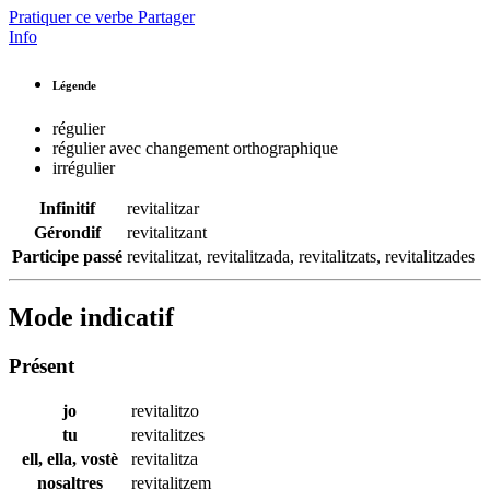
Pratiquer ce verbe
Partager
Info
Légende
régulier
régulier avec changement orthographique
irrégulier
Infinitif
revitalitzar
Gérondif
revitalitzant
Participe passé
revitalitzat
,
revitalitzada
,
revitalitzats
,
revitalitzades
Mode indicatif
Présent
jo
revitalitzo
tu
revitalitzes
ell, ella, vostè
revitalitza
nosaltres
revitalitzem