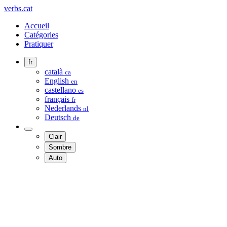
verbs.cat
Accueil
Catégories
Pratiquer
fr
català
ca
English
en
castellano
es
français
fr
Nederlands
nl
Deutsch
de
Clair
Sombre
Auto