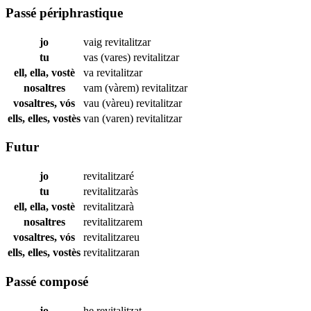
Passé périphrastique
jo
vaig
revitalitzar
tu
vas (vares)
revitalitzar
ell, ella, vostè
va
revitalitzar
nosaltres
vam (vàrem)
revitalitzar
vosaltres, vós
vau (vàreu)
revitalitzar
ells, elles, vostès
van (varen)
revitalitzar
Futur
jo
revitalitzaré
tu
revitalitzaràs
ell, ella, vostè
revitalitzarà
nosaltres
revitalitzarem
vosaltres, vós
revitalitzareu
ells, elles, vostès
revitalitzaran
Passé composé
jo
he
revitalitzat