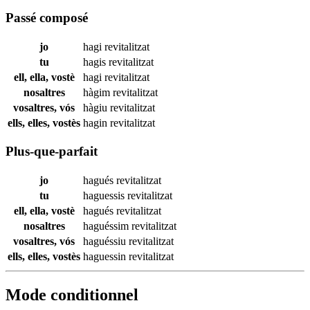
Passé composé
jo
hagi
revitalitzat
tu
hagis
revitalitzat
ell, ella, vostè
hagi
revitalitzat
nosaltres
hàgim
revitalitzat
vosaltres, vós
hàgiu
revitalitzat
ells, elles, vostès
hagin
revitalitzat
Plus-que-parfait
jo
hagués
revitalitzat
tu
haguessis
revitalitzat
ell, ella, vostè
hagués
revitalitzat
nosaltres
haguéssim
revitalitzat
vosaltres, vós
haguéssiu
revitalitzat
ells, elles, vostès
haguessin
revitalitzat
Mode conditionnel