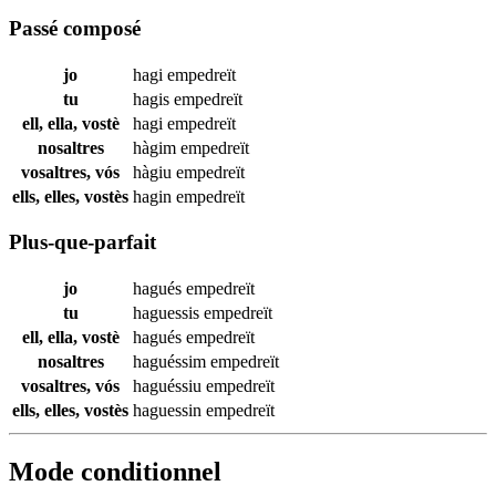
Passé composé
jo
hagi
empedreït
tu
hagis
empedreït
ell, ella, vostè
hagi
empedreït
nosaltres
hàgim
empedreït
vosaltres, vós
hàgiu
empedreït
ells, elles, vostès
hagin
empedreït
Plus-que-parfait
jo
hagués
empedreït
tu
haguessis
empedreït
ell, ella, vostè
hagués
empedreït
nosaltres
haguéssim
empedreït
vosaltres, vós
haguéssiu
empedreït
ells, elles, vostès
haguessin
empedreït
Mode conditionnel