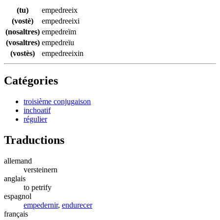
(tu)
empedreeix
(vostè)
empedreeixi
(nosaltres)
empedreïm
(vosaltres)
empedreïu
(vostès)
empedreeixin
Catégories
troisième conjugaison
inchoatif
régulier
Traductions
allemand
versteinern
anglais
to petrify
espagnol
empedernir
,
endurecer
français