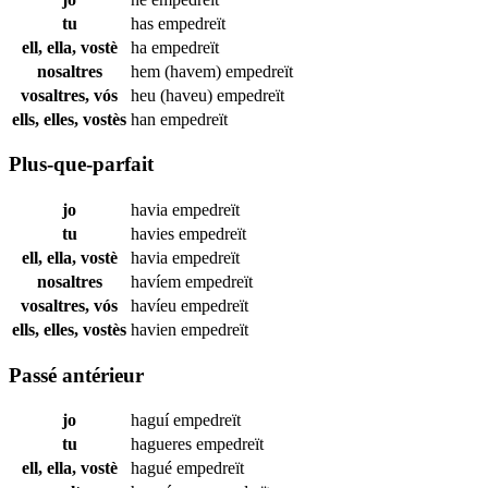
tu
has
empedreït
ell, ella, vostè
ha
empedreït
nosaltres
hem (havem)
empedreït
vosaltres, vós
heu (haveu)
empedreït
ells, elles, vostès
han
empedreït
Plus-que-parfait
jo
havia
empedreït
tu
havies
empedreït
ell, ella, vostè
havia
empedreït
nosaltres
havíem
empedreït
vosaltres, vós
havíeu
empedreït
ells, elles, vostès
havien
empedreït
Passé antérieur
jo
haguí
empedreït
tu
hagueres
empedreït
ell, ella, vostè
hagué
empedreït