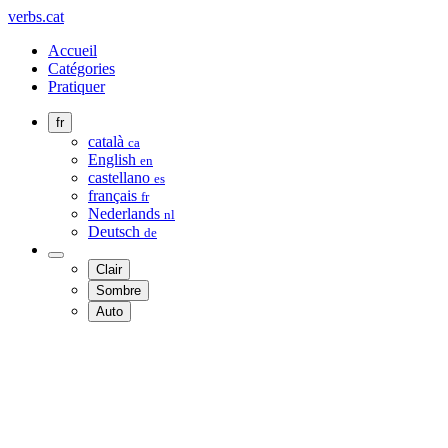
verbs.cat
Accueil
Catégories
Pratiquer
fr
català
ca
English
en
castellano
es
français
fr
Nederlands
nl
Deutsch
de
Clair
Sombre
Auto