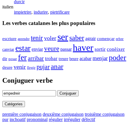
durcir
italien
impietrire
,
indurire
,
pietrificare
Les verbes catalanes les plus populaires
ser
saber
tenir
voler
agrair
començar
escriure
rebre
aprendre
haver
estar
veure
enviar
sortir
conèixer
passar
canviar
fer
poder
arribar
menjar
trobar
dir
acabar
beure
treure
posar
anar
pujar
venir
deure
llegir
Conjuguer verbe
Conjuguer
Catégories
première conjugaison
deuxième conjugaison
troisième conjugaison
pur
inchoatif
pronominal
régulier
irrégulier
défectif