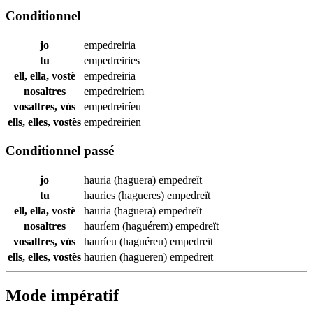
Conditionnel
jo
empedreiria
tu
empedreiries
ell, ella, vostè
empedreiria
nosaltres
empedreiríem
vosaltres, vós
empedreiríeu
ells, elles, vostès
empedreirien
Conditionnel passé
jo
hauria (haguera)
empedreït
tu
hauries (hagueres)
empedreït
ell, ella, vostè
hauria (haguera)
empedreït
nosaltres
hauríem (haguérem)
empedreït
vosaltres, vós
hauríeu (haguéreu)
empedreït
ells, elles, vostès
haurien (hagueren)
empedreït
Mode impératif