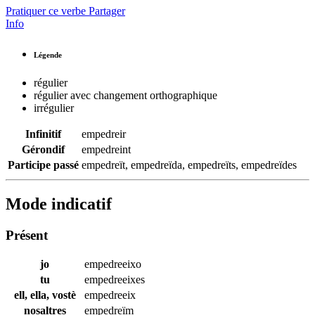
Pratiquer ce verbe
Partager
Info
Légende
régulier
régulier avec changement orthographique
irrégulier
Infinitif
empedreir
Gérondif
empedreint
Participe passé
empedreït
,
empedreïda
,
empedreïts
,
empedreïdes
Mode indicatif
Présent
jo
empedreeixo
tu
empedreeixes
ell, ella, vostè
empedreeix
nosaltres
empedreïm