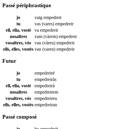
Passé périphrastique
jo
vaig
empedreir
tu
vas (vares)
empedreir
ell, ella, vostè
va
empedreir
nosaltres
vam (vàrem)
empedreir
vosaltres, vós
vau (vàreu)
empedreir
ells, elles, vostès
van (varen)
empedreir
Futur
jo
empedreiré
tu
empedreiràs
ell, ella, vostè
empedreirà
nosaltres
empedreirem
vosaltres, vós
empedreireu
ells, elles, vostès
empedreiran
Passé composé
jo
he
empedreït