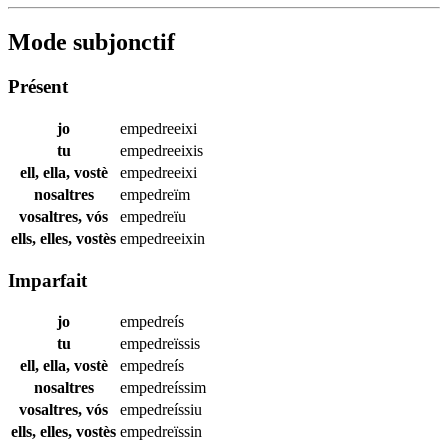
Mode subjonctif
Présent
jo
empedreeixi
tu
empedreeixis
ell, ella, vostè
empedreeixi
nosaltres
empedreïm
vosaltres, vós
empedreïu
ells, elles, vostès
empedreeixin
Imparfait
jo
empedreís
tu
empedreïssis
ell, ella, vostè
empedreís
nosaltres
empedreíssim
vosaltres, vós
empedreíssiu
ells, elles, vostès
empedreïssin