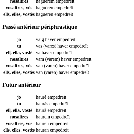
nosaltres
haguérem
empedreït
vosaltres, vós
haguéreu
empedreït
ells, elles, vostès
hagueren
empedreït
Passé antérieur périphrastique
jo
vaig haver
empedreït
tu
vas (vares) haver
empedreït
ell, ella, vostè
va haver
empedreït
nosaltres
vam (vàrem) haver
empedreït
vosaltres, vós
vau (vàreu) haver
empedreït
ells, elles, vostès
van (varen) haver
empedreït
Futur antérieur
jo
hauré
empedreït
tu
hauràs
empedreït
ell, ella, vostè
haurà
empedreït
nosaltres
haurem
empedreït
vosaltres, vós
haureu
empedreït
ells, elles, vostès
hauran
empedreït