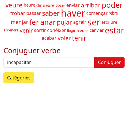
poder
veure
arribar
enviar
beure
dir
deure
posar
haver
saber
trobar
començar
passar
rebre
ser
fer
anar
pujar
menjar
agrair
escriure
estar
venir
conèixer
sortir
canviar
treure
aprendre
llegir
tenir
voler
acabar
Conjuguer verbe
Conjuguer
Catégories