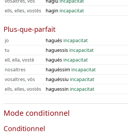
vosaltres, vós
hàgiu
incapacitat
ells, elles, vostès
hagin
incapacitat
Plus-que-parfait
jo
hagués
incapacitat
tu
haguessis
incapacitat
ell, ella, vostè
hagués
incapacitat
nosaltres
haguéssim
incapacitat
vosaltres, vós
haguéssiu
incapacitat
ells, elles, vostès
haguessin
incapacitat
Mode conditionnel
Conditionnel