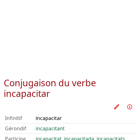
Conjugaison du verbe
incapacitar
Pratique
Inf
Infinitif
incapacitar
Gérondif
incapacitant
Participe
incapacitat
,
incapacitada
,
incapacitats
,