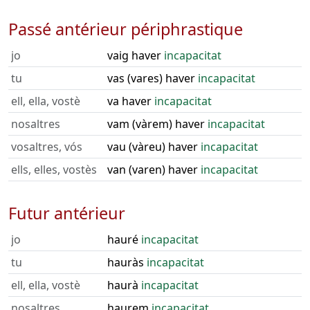
Passé antérieur périphrastique
jo
vaig haver
incapacitat
tu
vas (vares) haver
incapacitat
ell, ella, vostè
va haver
incapacitat
nosaltres
vam (vàrem) haver
incapacitat
vosaltres, vós
vau (vàreu) haver
incapacitat
ells, elles, vostès
van (varen) haver
incapacitat
Futur antérieur
jo
hauré
incapacitat
tu
hauràs
incapacitat
ell, ella, vostè
haurà
incapacitat
nosaltres
haurem
incapacitat