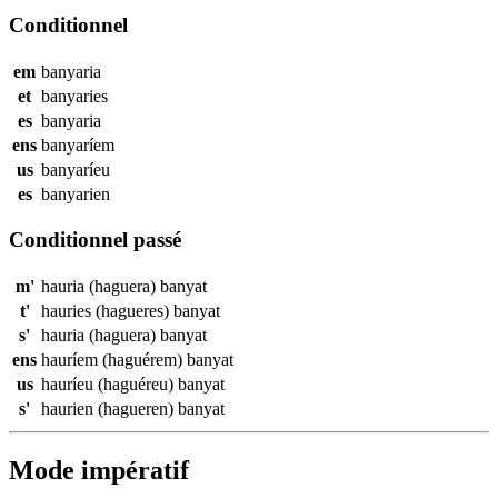
Conditionnel
em
banyaria
et
banyaries
es
banyaria
ens
banyaríem
us
banyaríeu
es
banyarien
Conditionnel passé
m'
hauria (haguera)
banyat
t'
hauries (hagueres)
banyat
s'
hauria (haguera)
banyat
ens
hauríem (haguérem)
banyat
us
hauríeu (haguéreu)
banyat
s'
haurien (hagueren)
banyat
Mode impératif