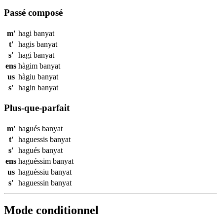
Passé composé
m'
hagi
banyat
t'
hagis
banyat
s'
hagi
banyat
ens
hàgim
banyat
us
hàgiu
banyat
s'
hagin
banyat
Plus-que-parfait
m'
hagués
banyat
t'
haguessis
banyat
s'
hagués
banyat
ens
haguéssim
banyat
us
haguéssiu
banyat
s'
haguessin
banyat
Mode conditionnel