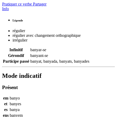
Pratiquer ce verbe
Partager
Info
Légende
régulier
régulier avec changement orthographique
irrégulier
Infinitif
banyar-se
Gérondif
banyant-se
Participe passé
banyat
,
banyada
,
banyats
,
banyades
Mode indicatif
Présent
em
banyo
et
banyes
es
banya
ens
banyem