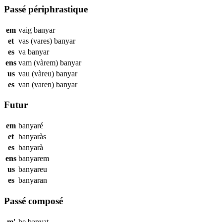
Passé périphrastique
em
vaig
banyar
et
vas (vares)
banyar
es
va
banyar
ens
vam (vàrem)
banyar
us
vau (vàreu)
banyar
es
van (varen)
banyar
Futur
em
banyaré
et
banyaràs
es
banyarà
ens
banyarem
us
banyareu
es
banyaran
Passé composé
m'
he
banyat