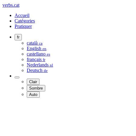
verbs.cat
Accueil
Catégories
Pratiquer
fr
català
ca
English
en
castellano
es
français
fr
Nederlands
nl
Deutsch
de
Clair
Sombre
Auto