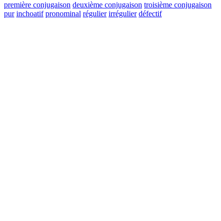
première conjugaison
deuxième conjugaison
troisième conjugaison
pur
inchoatif
pronominal
régulier
irrégulier
défectif