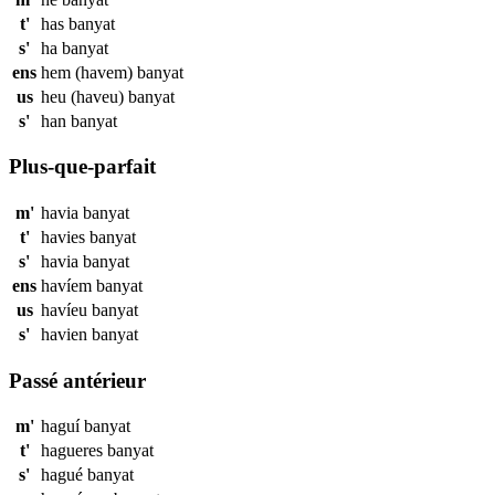
t'
has
banyat
s'
ha
banyat
ens
hem (havem)
banyat
us
heu (haveu)
banyat
s'
han
banyat
Plus-que-parfait
m'
havia
banyat
t'
havies
banyat
s'
havia
banyat
ens
havíem
banyat
us
havíeu
banyat
s'
havien
banyat
Passé antérieur
m'
haguí
banyat
t'
hagueres
banyat
s'
hagué
banyat