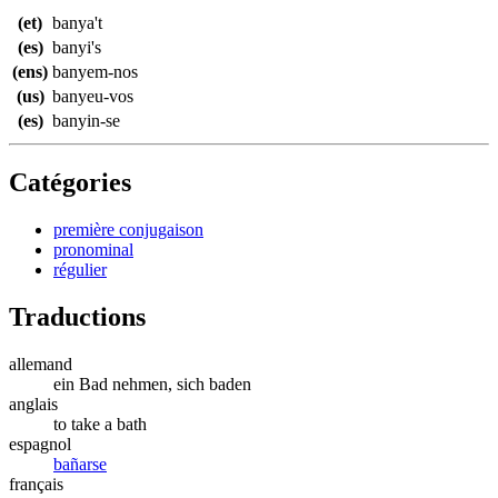
(et)
banya't
(es)
banyi's
(ens)
banyem-nos
(us)
banyeu-vos
(es)
banyin-se
Catégories
première conjugaison
pronominal
régulier
Traductions
allemand
ein Bad nehmen, sich baden
anglais
to take a bath
espagnol
bañarse
français