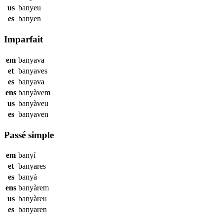
us
banyeu
es
banyen
Imparfait
em
banyava
et
banyaves
es
banyava
ens
banyàvem
us
banyàveu
es
banyaven
Passé simple
em
banyí
et
banyares
es
banyà
ens
banyàrem
us
banyàreu
es
banyaren