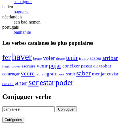
se baigner
italien
bagnarsi
néerlandais
een bad nemen
portugais
banhar-se
Les verbes catalanes les plus populaires
haver
fer
tenir
voler
arribar
acabar
beure
deure
treure
pujar
venir
trobar
conèixer
passar
escriure
dir
llegir
provar
saber
veure
menjar
agrair
enviar
començar
sortir
rebre
posar
ser
estar
poder
anar
canviar
Conjuguer verbe
Conjuguer
Catégories