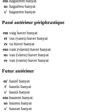
ens
haguérem
banyat
us
haguéreu
banyat
s'
hagueren
banyat
Passé antérieur périphrastique
em
vaig haver
banyat
et
vas (vares) haver
banyat
es
va haver
banyat
ens
vam (vàrem) haver
banyat
us
vau (vàreu) haver
banyat
es
van (varen) haver
banyat
Futur antérieur
m'
hauré
banyat
t'
hauràs
banyat
s'
haurà
banyat
ens
haurem
banyat
us
haureu
banyat
s'
hauran
banyat