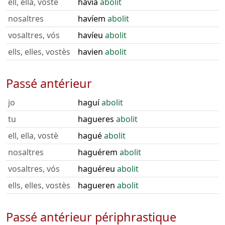
ell, ella, vostè
havia
abolit
nosaltres
havíem
abolit
vosaltres, vós
havíeu
abolit
ells, elles, vostès
havien
abolit
Passé antérieur
jo
haguí
abolit
tu
hagueres
abolit
ell, ella, vostè
hagué
abolit
nosaltres
haguérem
abolit
vosaltres, vós
haguéreu
abolit
ells, elles, vostès
hagueren
abolit
Passé antérieur périphrastique