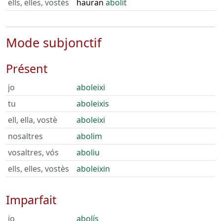
ells, elles, vostès
hauran
abolit
Mode subjonctif
Présent
jo
aboleixi
tu
aboleixis
ell, ella, vostè
aboleixi
nosaltres
abolim
vosaltres, vós
aboliu
ells, elles, vostès
aboleixin
Imparfait
jo
abolís