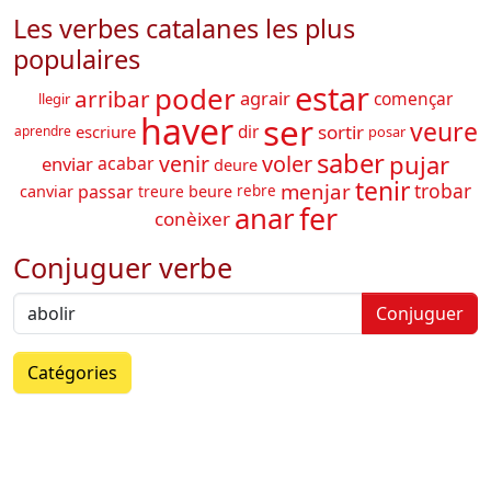
Les verbes catalanes les plus
populaires
estar
poder
arribar
agrair
començar
llegir
haver
ser
veure
sortir
dir
escriure
aprendre
posar
saber
pujar
venir
voler
enviar
acabar
deure
tenir
menjar
trobar
passar
canviar
beure
treure
rebre
fer
anar
conèixer
Conjuguer verbe
Conjuguer
Catégories