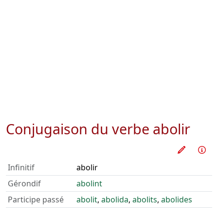
Conjugaison du verbe
abolir
Pratique
Inf
Infinitif
abolir
Gérondif
abolint
Participe passé
abolit
,
abolida
,
abolits
,
abolides