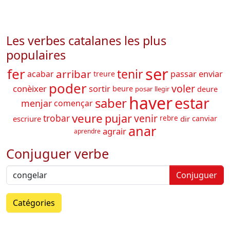
Les verbes catalanes les plus
populaires
ser
fer
tenir
arribar
enviar
acabar
passar
treure
poder
voler
conèixer
sortir
beure
deure
posar
llegir
haver
estar
saber
menjar
començar
veure
pujar
venir
trobar
escriure
dir
canviar
rebre
anar
agrair
aprendre
Conjuguer verbe
Conjuguer
Catégories