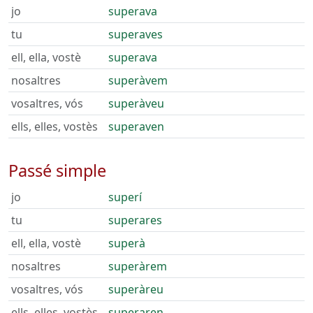
jo
superava
tu
superaves
ell, ella, vostè
superava
nosaltres
superàvem
vosaltres, vós
superàveu
ells, elles, vostès
superaven
Passé simple
jo
superí
tu
superares
ell, ella, vostè
superà
nosaltres
superàrem
vosaltres, vós
superàreu
ells, elles, vostès
superaren