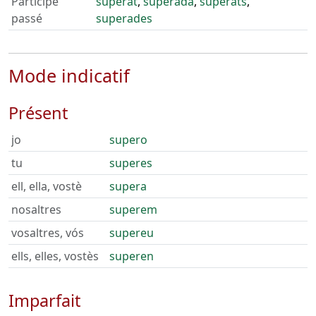
Participe
superat
,
superada
,
superats
,
passé
superades
Mode indicatif
Présent
jo
supero
tu
superes
ell, ella, vostè
supera
nosaltres
superem
vosaltres, vós
supereu
ells, elles, vostès
superen
Imparfait