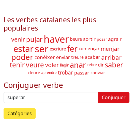
Les verbes catalanes les plus
populaires
haver
pujar
venir
sortir
agrair
beure
posar
ser
estar
fer
menjar
començar
escriure
poder
arribar
enviar
conèixer
acabar
treure
anar
saber
tenir
veure
voler
dir
rebre
llegir
trobar
passar
deure
canviar
aprendre
Conjuguer verbe
Conjuguer
Catégories