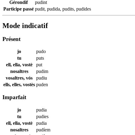
Gérondif
pudint
Participe passé
pudit
,
pudida
,
pudits
,
pudides
Mode indicatif
Présent
jo
pudo
tu
puts
ell, ella, vostè
put
nosaltres
pudim
vosaltres, vós
pudiu
ells, elles, vostès
puden
Imparfait
jo
pudia
tu
pudies
ell, ella, vostè
pudia
nosaltres
pudíem