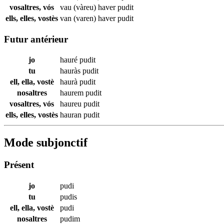
vosaltres, vós
vau (vàreu) haver
pudit
ells, elles, vostès
van (varen) haver
pudit
Futur antérieur
jo
hauré
pudit
tu
hauràs
pudit
ell, ella, vostè
haurà
pudit
nosaltres
haurem
pudit
vosaltres, vós
haureu
pudit
ells, elles, vostès
hauran
pudit
Mode subjonctif
Présent
jo
pudi
tu
pudis
ell, ella, vostè
pudi
nosaltres
pudim