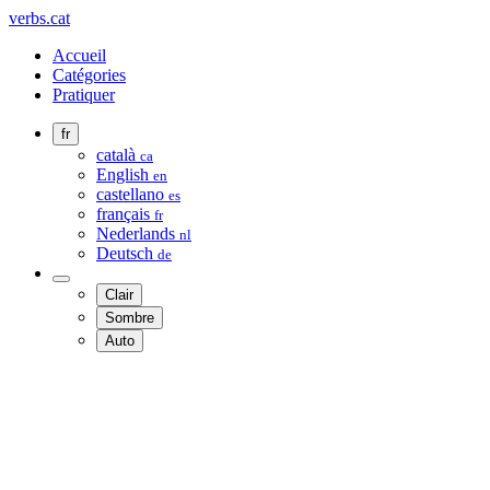
verbs.cat
Accueil
Catégories
Pratiquer
fr
català
ca
English
en
castellano
es
français
fr
Nederlands
nl
Deutsch
de
Clair
Sombre
Auto