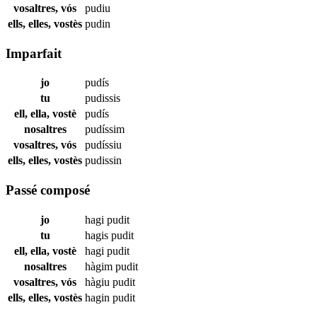
vosaltres, vós
pudiu
ells, elles, vostès
pudin
Imparfait
jo
pudís
tu
pudissis
ell, ella, vostè
pudís
nosaltres
pudíssim
vosaltres, vós
pudíssiu
ells, elles, vostès
pudissin
Passé composé
jo
hagi
pudit
tu
hagis
pudit
ell, ella, vostè
hagi
pudit
nosaltres
hàgim
pudit
vosaltres, vós
hàgiu
pudit
ells, elles, vostès
hagin
pudit