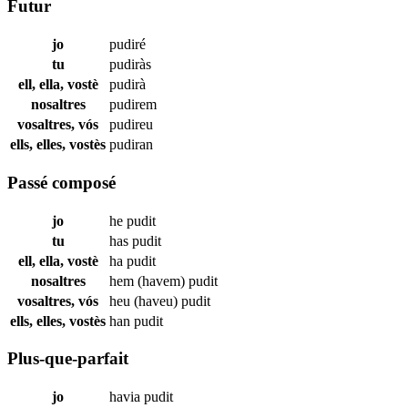
Futur
jo
pudiré
tu
pudiràs
ell, ella, vostè
pudirà
nosaltres
pudirem
vosaltres, vós
pudireu
ells, elles, vostès
pudiran
Passé composé
jo
he
pudit
tu
has
pudit
ell, ella, vostè
ha
pudit
nosaltres
hem (havem)
pudit
vosaltres, vós
heu (haveu)
pudit
ells, elles, vostès
han
pudit
Plus-que-parfait
jo
havia
pudit