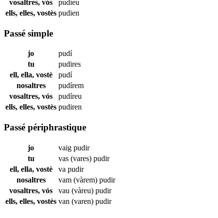
vosaltres, vós
pudíeu
ells, elles, vostès
pudien
Passé simple
jo
pudí
tu
pudires
ell, ella, vostè
pudí
nosaltres
pudírem
vosaltres, vós
pudíreu
ells, elles, vostès
pudiren
Passé périphrastique
jo
vaig
pudir
tu
vas (vares)
pudir
ell, ella, vostè
va
pudir
nosaltres
vam (vàrem)
pudir
vosaltres, vós
vau (vàreu)
pudir
ells, elles, vostès
van (varen)
pudir