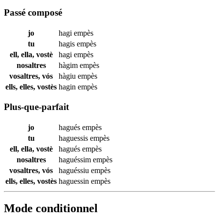
Passé composé
jo
hagi
empès
tu
hagis
empès
ell, ella, vostè
hagi
empès
nosaltres
hàgim
empès
vosaltres, vós
hàgiu
empès
ells, elles, vostès
hagin
empès
Plus-que-parfait
jo
hagués
empès
tu
haguessis
empès
ell, ella, vostè
hagués
empès
nosaltres
haguéssim
empès
vosaltres, vós
haguéssiu
empès
ells, elles, vostès
haguessin
empès
Mode conditionnel