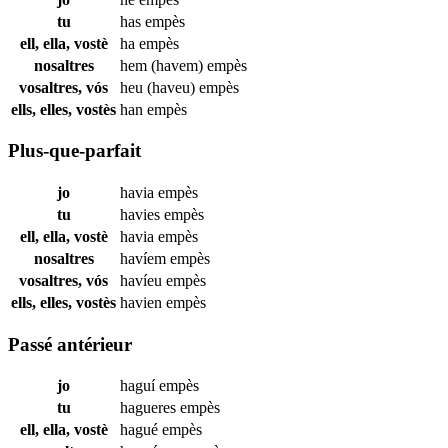
tu
has
empès
ell, ella, vostè
ha
empès
nosaltres
hem (havem)
empès
vosaltres, vós
heu (haveu)
empès
ells, elles, vostès
han
empès
Plus-que-parfait
jo
havia
empès
tu
havies
empès
ell, ella, vostè
havia
empès
nosaltres
havíem
empès
vosaltres, vós
havíeu
empès
ells, elles, vostès
havien
empès
Passé antérieur
jo
haguí
empès
tu
hagueres
empès
ell, ella, vostè
hagué
empès