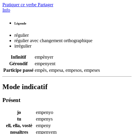
Pratiquer ce verbe
Partager
Info
Légende
régulier
régulier avec changement orthographique
irrégulier
Infinitif
empènyer
Gérondif
empenyent
Participe passé
empès
,
empesa
,
empesos
,
empeses
Mode indicatif
Présent
jo
empenyo
tu
empenys
ell, ella, vostè
empeny
nosaltres
empenyem