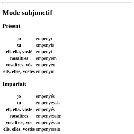
Mode subjonctif
Présent
jo
empenyi
tu
empenyis
ell, ella, vostè
empenyi
nosaltres
empenyem
vosaltres, vós
empenyeu
ells, elles, vostès
empenyin
Imparfait
jo
empenyés
tu
empenyessis
ell, ella, vostè
empenyés
nosaltres
empenyéssim
vosaltres, vós
empenyéssiu
ells, elles, vostès
empenyessin