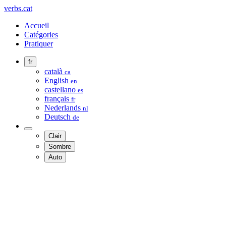
verbs.cat
Accueil
Catégories
Pratiquer
fr
català
ca
English
en
castellano
es
français
fr
Nederlands
nl
Deutsch
de
Clair
Sombre
Auto