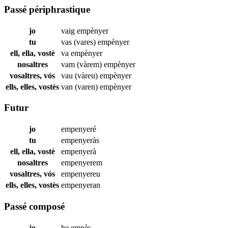
Passé périphrastique
jo
vaig
empènyer
tu
vas (vares)
empènyer
ell, ella, vostè
va
empènyer
nosaltres
vam (vàrem)
empènyer
vosaltres, vós
vau (vàreu)
empènyer
ells, elles, vostès
van (varen)
empènyer
Futur
jo
empenyeré
tu
empenyeràs
ell, ella, vostè
empenyerà
nosaltres
empenyerem
vosaltres, vós
empenyereu
ells, elles, vostès
empenyeran
Passé composé
jo
he
empès