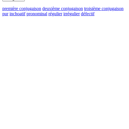
première conjugaison
deuxième conjugaison
troisième conjugaison
pur
inchoatif
pronominal
régulier
irrégulier
défectif