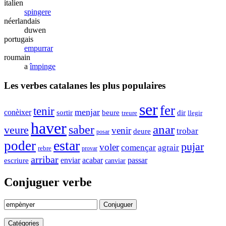
italien
spingere
néerlandais
duwen
portugais
empurrar
roumain
a
împinge
Les verbes catalanes les plus populaires
ser
fer
tenir
menjar
conèixer
sortir
beure
dir
treure
llegir
haver
anar
saber
veure
venir
trobar
deure
posar
estar
poder
pujar
voler
començar
agrair
rebre
provar
arribar
enviar
acabar
passar
escriure
canviar
Conjuguer verbe
Conjuguer
Catégories