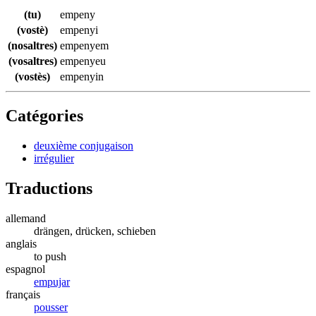
(tu)
empeny
(vostè)
empenyi
(nosaltres)
empenyem
(vosaltres)
empenyeu
(vostès)
empenyin
Catégories
deuxième conjugaison
irrégulier
Traductions
allemand
drängen, drücken, schieben
anglais
to push
espagnol
empujar
français
pousser