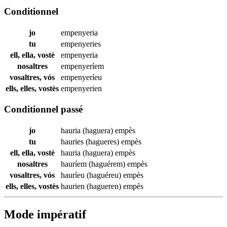
Conditionnel
jo
empenyeria
tu
empenyeries
ell, ella, vostè
empenyeria
nosaltres
empenyeríem
vosaltres, vós
empenyeríeu
ells, elles, vostès
empenyerien
Conditionnel passé
jo
hauria (haguera)
empès
tu
hauries (hagueres)
empès
ell, ella, vostè
hauria (haguera)
empès
nosaltres
hauríem (haguérem)
empès
vosaltres, vós
hauríeu (haguéreu)
empès
ells, elles, vostès
haurien (hagueren)
empès
Mode impératif