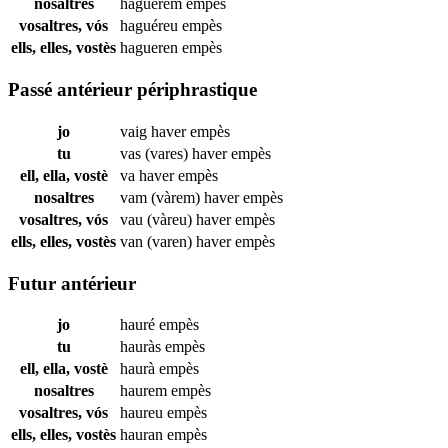
nosaltres
haguérem
empès
vosaltres, vós
haguéreu
empès
ells, elles, vostès
hagueren
empès
Passé antérieur périphrastique
jo
vaig haver
empès
tu
vas (vares) haver
empès
ell, ella, vostè
va haver
empès
nosaltres
vam (vàrem) haver
empès
vosaltres, vós
vau (vàreu) haver
empès
ells, elles, vostès
van (varen) haver
empès
Futur antérieur
jo
hauré
empès
tu
hauràs
empès
ell, ella, vostè
haurà
empès
nosaltres
haurem
empès
vosaltres, vós
haureu
empès
ells, elles, vostès
hauran
empès