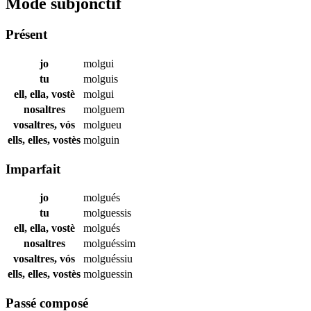
Mode subjonctif
Présent
jo
molgui
tu
molguis
ell, ella, vostè
molgui
nosaltres
molguem
vosaltres, vós
molgueu
ells, elles, vostès
molguin
Imparfait
jo
molgués
tu
molguessis
ell, ella, vostè
molgués
nosaltres
molguéssim
vosaltres, vós
molguéssiu
ells, elles, vostès
molguessin
Passé composé