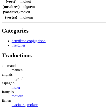
(vostè)
molgui
(nosaltres)
molguem
(vosaltres)
moleu
(vostès)
molguin
Catégories
deuxième conjugaison
irrégulier
Traductions
allemand
mahlen
anglais
to grind
espagnol
moler
français
moudre
italien
macinare
,
molare