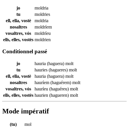
jo
moldria
tu
moldries
ell, ella, vostè
moldria
nosaltres
moldríem
vosaltres, vós
moldríeu
ells, elles, vostès
moldrien
Conditionnel passé
jo
hauria (haguera)
molt
tu
hauries (hagueres)
molt
ell, ella, vostè
hauria (haguera)
molt
nosaltres
hauríem (haguérem)
molt
vosaltres, vós
hauríeu (haguéreu)
molt
ells, elles, vostès
haurien (hagueren)
molt
Mode impératif
(tu)
mol