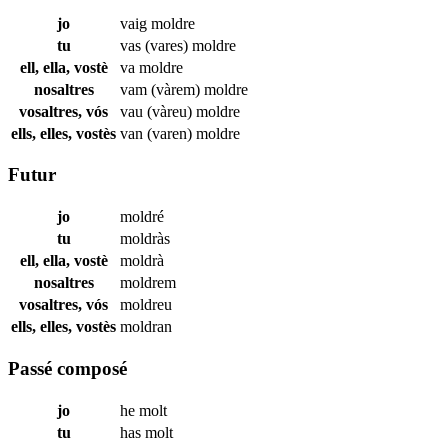
jo
vaig
moldre
tu
vas (vares)
moldre
ell, ella, vostè
va
moldre
nosaltres
vam (vàrem)
moldre
vosaltres, vós
vau (vàreu)
moldre
ells, elles, vostès
van (varen)
moldre
Futur
jo
moldré
tu
moldràs
ell, ella, vostè
moldrà
nosaltres
moldrem
vosaltres, vós
moldreu
ells, elles, vostès
moldran
Passé composé
jo
he
molt
tu
has
molt