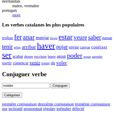
néerlandais
malen, vermalen
portugais
moer
Les verbes catalanes les plus populaires
estar
fer
anar
veure
saber
menjar
trobar
passar
llegir
haver
tenir
pujar
arribar
enviar
conèixer
canviar
rebre
ser
poder
acabar
agrair
deure
escriure
beure
posar
aprendre
venir
voler
sortir
començar
dir
treure
Conjuguer verbe
Conjuguer
Catégories
première conjugaison
deuxième conjugaison
troisième conjugaison
pur
inchoatif
pronominal
régulier
irrégulier
défectif