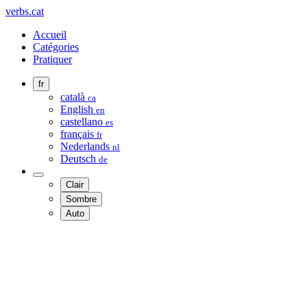
verbs.cat
Accueil
Catégories
Pratiquer
fr
català
ca
English
en
castellano
es
français
fr
Nederlands
nl
Deutsch
de
Clair
Sombre
Auto