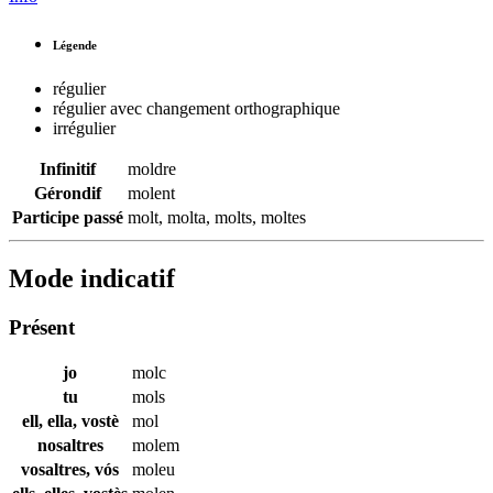
Légende
régulier
régulier avec changement orthographique
irrégulier
Infinitif
moldre
Gérondif
molent
Participe passé
molt
,
molta
,
molts
,
moltes
Mode indicatif
Présent
jo
molc
tu
mols
ell, ella, vostè
mol
nosaltres
molem
vosaltres, vós
moleu