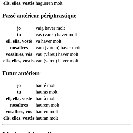
ells, elles, vostès
hagueren
molt
Passé antérieur périphrastique
jo
vaig haver
molt
tu
vas (vares) haver
molt
ell, ella, vostè
va haver
molt
nosaltres
vam (vàrem) haver
molt
vosaltres, vós
vau (vàreu) haver
molt
ells, elles, vostès
van (varen) haver
molt
Futur antérieur
jo
hauré
molt
tu
hauràs
molt
ell, ella, vostè
haurà
molt
nosaltres
haurem
molt
vosaltres, vós
haureu
molt
ells, elles, vostès
hauran
molt