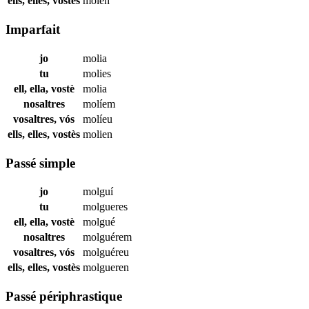
ells, elles, vostès
molen
Imparfait
jo
molia
tu
molies
ell, ella, vostè
molia
nosaltres
molíem
vosaltres, vós
molíeu
ells, elles, vostès
molien
Passé simple
jo
molguí
tu
molgueres
ell, ella, vostè
molgué
nosaltres
molguérem
vosaltres, vós
molguéreu
ells, elles, vostès
molgueren
Passé périphrastique