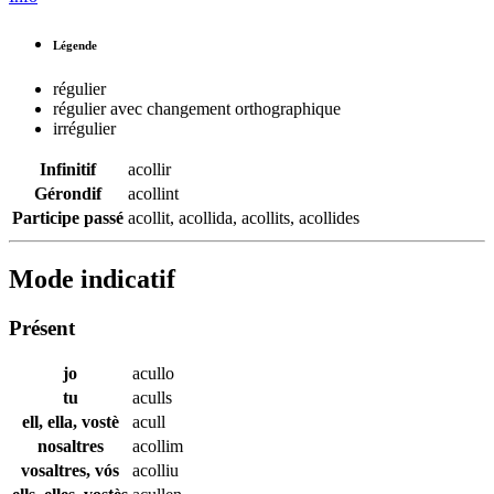
Légende
régulier
régulier avec changement orthographique
irrégulier
Infinitif
acollir
Gérondif
acollint
Participe passé
acollit
,
acollida
,
acollits
,
acollides
Mode indicatif
Présent
jo
acullo
tu
aculls
ell, ella, vostè
acull
nosaltres
acollim
vosaltres, vós
acolliu