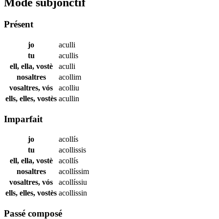
Mode subjonctif
Présent
jo
aculli
tu
acullis
ell, ella, vostè
aculli
nosaltres
acollim
vosaltres, vós
acolliu
ells, elles, vostès
acullin
Imparfait
jo
acollís
tu
acollissis
ell, ella, vostè
acollís
nosaltres
acollíssim
vosaltres, vós
acollíssiu
ells, elles, vostès
acollissin
Passé composé