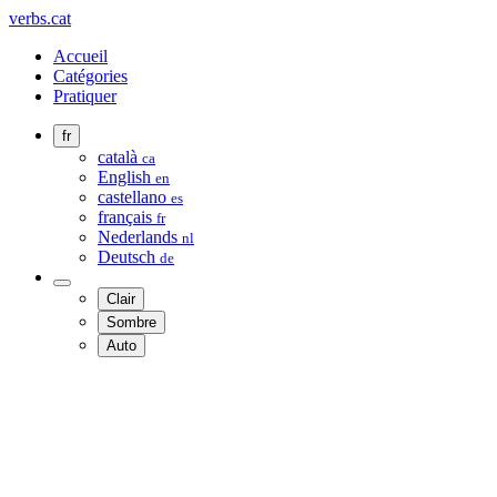
verbs.cat
Accueil
Catégories
Pratiquer
fr
català
ca
English
en
castellano
es
français
fr
Nederlands
nl
Deutsch
de
Clair
Sombre
Auto