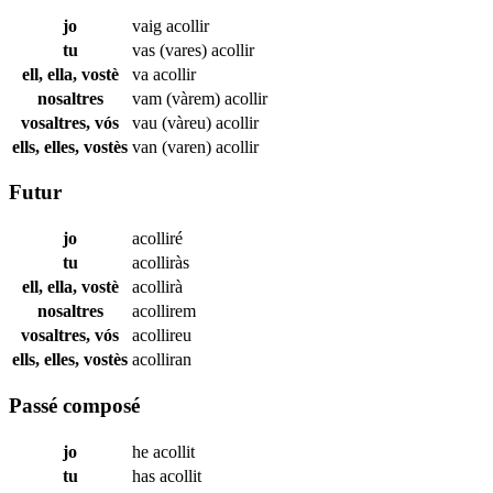
jo
vaig
acollir
tu
vas (vares)
acollir
ell, ella, vostè
va
acollir
nosaltres
vam (vàrem)
acollir
vosaltres, vós
vau (vàreu)
acollir
ells, elles, vostès
van (varen)
acollir
Futur
jo
acolliré
tu
acolliràs
ell, ella, vostè
acollirà
nosaltres
acollirem
vosaltres, vós
acollireu
ells, elles, vostès
acolliran
Passé composé
jo
he
acollit
tu
has
acollit