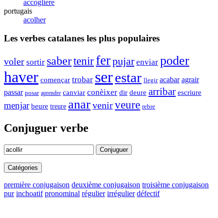
accogliere
portugais
acolher
Les verbes catalanes les plus populaires
fer
poder
saber
tenir
pujar
voler
sortir
enviar
haver
ser
estar
trobar
agrair
començar
acabar
llegir
arribar
conèixer
passar
dir
canviar
deure
escriure
posar
aprendre
anar
veure
menjar
venir
beure
treure
rebre
Conjuguer verbe
Conjuguer
Catégories
première conjugaison
deuxième conjugaison
troisième conjugaison
pur
inchoatif
pronominal
régulier
irrégulier
défectif