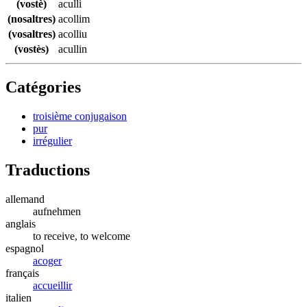
(vostè)
aculli
(nosaltres)
acollim
(vosaltres)
acolliu
(vostès)
acullin
Catégories
troisième conjugaison
pur
irrégulier
Traductions
allemand
aufnehmen
anglais
to receive, to welcome
espagnol
acoger
français
accueillir
italien