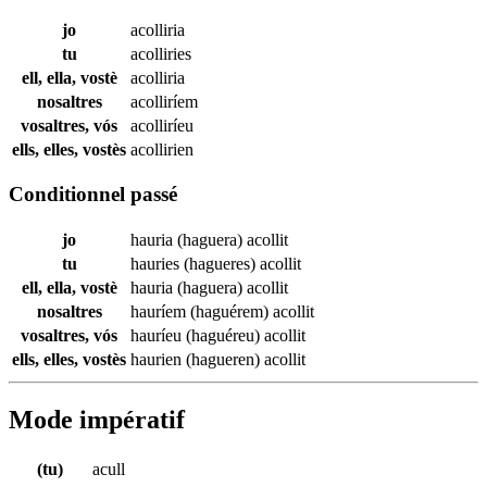
jo
acolliria
tu
acolliries
ell, ella, vostè
acolliria
nosaltres
acolliríem
vosaltres, vós
acolliríeu
ells, elles, vostès
acollirien
Conditionnel passé
jo
hauria (haguera)
acollit
tu
hauries (hagueres)
acollit
ell, ella, vostè
hauria (haguera)
acollit
nosaltres
hauríem (haguérem)
acollit
vosaltres, vós
hauríeu (haguéreu)
acollit
ells, elles, vostès
haurien (hagueren)
acollit
Mode impératif
(tu)
acull