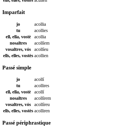
ells, elles, vostès
acullen
Imparfait
jo
acollia
tu
acollies
ell, ella, vostè
acollia
nosaltres
acollíem
vosaltres, vós
acollíeu
ells, elles, vostès
acollien
Passé simple
jo
acollí
tu
acollires
ell, ella, vostè
acollí
nosaltres
acollírem
vosaltres, vós
acollíreu
ells, elles, vostès
acolliren
Passé périphrastique