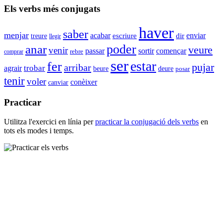
Els verbs més conjugats
haver
saber
menjar
acabar
enviar
escriure
dir
treure
llegir
anar
poder
veure
venir
passar
sortir
començar
rebre
comprar
ser
estar
fer
pujar
arribar
agrair
trobar
beure
deure
posar
tenir
voler
conèixer
canviar
Practicar
Utilitza l'exercici en línia per
practicar la conjugació dels verbs
en
tots els modes i temps.