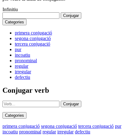
Infinitiu
Conjugar
Categories
primera conjugació
segona conjugació
tercera conjugació
pur
incoatiu
pronominal
regular
irregular
defectiu
Conjugar verb
Conjugar
Categories
primera conjugació
segona conjugació
tercera conjugació
pur
incoatiu
pronominal
regular
irregular
defectiu