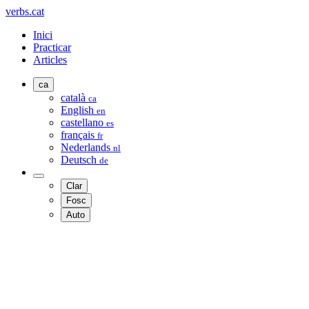
verbs.cat
Inici
Practicar
Articles
ca
català
ca
English
en
castellano
es
français
fr
Nederlands
nl
Deutsch
de
Clar
Fosc
Auto