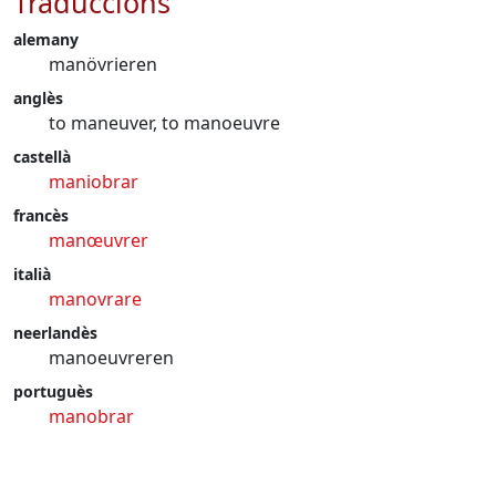
Traduccions
alemany
manövrieren
anglès
to maneuver, to manoeuvre
castellà
maniobrar
francès
manœuvrer
italià
manovrare
neerlandès
manoeuvreren
portuguès
manobrar