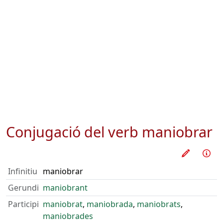
Conjugació del verb
maniobrar
Practica
Inf
Infinitiu
maniobrar
Gerundi
maniobrant
Participi
maniobrat
,
maniobrada
,
maniobrats
,
maniobrades