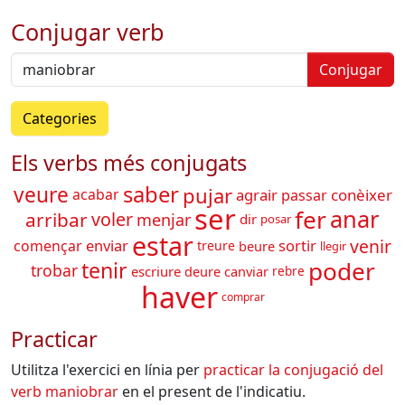
Conjugar verb
Conjugar
Categories
Els verbs més conjugats
saber
veure
pujar
agrair
conèixer
acabar
passar
ser
fer
anar
arribar
voler
menjar
dir
posar
estar
venir
enviar
sortir
començar
treure
beure
llegir
poder
tenir
trobar
escriure
deure
canviar
rebre
haver
comprar
Practicar
Utilitza l'exercici en línia per
practicar la conjugació del
verb
maniobrar
en el present de l'indicatiu.