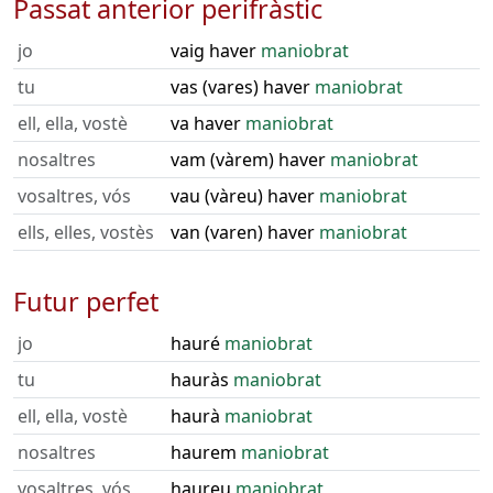
Passat anterior perifràstic
jo
vaig haver
maniobrat
tu
vas (vares) haver
maniobrat
ell, ella, vostè
va haver
maniobrat
nosaltres
vam (vàrem) haver
maniobrat
vosaltres, vós
vau (vàreu) haver
maniobrat
ells, elles, vostès
van (varen) haver
maniobrat
Futur perfet
jo
hauré
maniobrat
tu
hauràs
maniobrat
ell, ella, vostè
haurà
maniobrat
nosaltres
haurem
maniobrat
vosaltres, vós
haureu
maniobrat