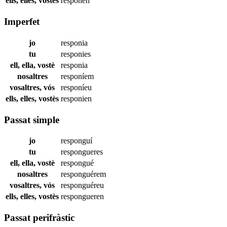
ells, elles, vostès
responen
Imperfet
jo
responia
tu
responies
ell, ella, vostè
responia
nosaltres
responíem
vosaltres, vós
responíeu
ells, elles, vostès
responien
Passat simple
jo
responguí
tu
respongueres
ell, ella, vostè
respongué
nosaltres
responguérem
vosaltres, vós
responguéreu
ells, elles, vostès
respongueren
Passat perifràstic