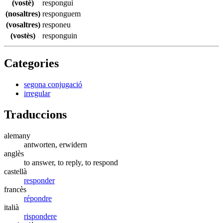
(vostè)
respongui
(nosaltres)
responguem
(vosaltres)
responeu
(vostès)
responguin
Categories
segona conjugació
irregular
Traduccions
alemany
antworten, erwidern
anglès
to answer, to reply, to respond
castellà
responder
francès
répondre
italià
rispondere