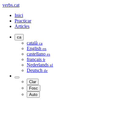
verbs.cat
Inici
Practicar
Articles
ca
català
ca
English
en
castellano
es
français
fr
Nederlands
nl
Deutsch
de
Clar
Fosc
Auto