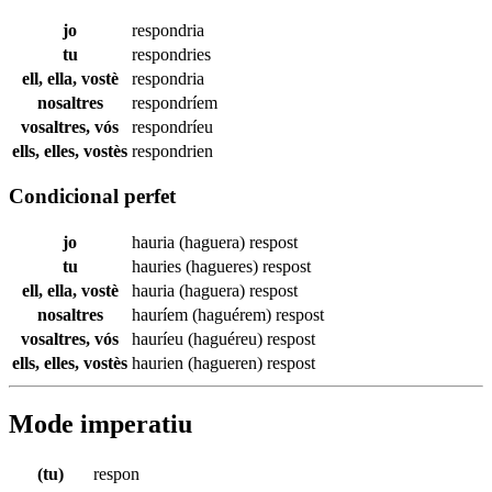
jo
respondria
tu
respondries
ell, ella, vostè
respondria
nosaltres
respondríem
vosaltres, vós
respondríeu
ells, elles, vostès
respondrien
Condicional perfet
jo
hauria (haguera)
respost
tu
hauries (hagueres)
respost
ell, ella, vostè
hauria (haguera)
respost
nosaltres
hauríem (haguérem)
respost
vosaltres, vós
hauríeu (haguéreu)
respost
ells, elles, vostès
haurien (hagueren)
respost
Mode imperatiu
(tu)
respon