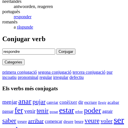
neerlandès
antwoorden, reageren
portuguès
responder
romanès
a
răspunde
Conjugar verb
Conjugar
Categories
primera conjugació
segona conjugació
tercera conjugació
pur
incoatiu
pronominal
regular
irregular
defectiu
Els verbs més conjugats
anar
pujar
menjar
conèixer
dir
acabar
canviar
escriure
llegir
estar
fer
poder
tenir
venir
passar
agrair
posar
rebre
ser
saber
veure
arribar
voler
començar
deure
beure
treure