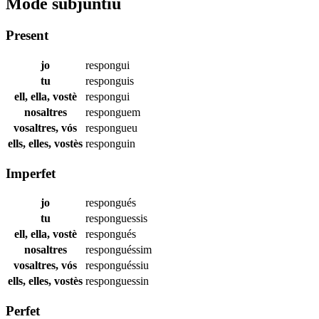
Mode subjuntiu
Present
jo
respongui
tu
responguis
ell, ella, vostè
respongui
nosaltres
responguem
vosaltres, vós
respongueu
ells, elles, vostès
responguin
Imperfet
jo
respongués
tu
responguessis
ell, ella, vostè
respongués
nosaltres
responguéssim
vosaltres, vós
responguéssiu
ells, elles, vostès
responguessin
Perfet