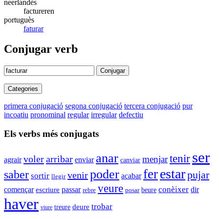
neerlandès
factureren
portuguès
faturar
Conjugar verb
Conjugar
Categories
primera conjugació
segona conjugació
tercera conjugació
pur
incoatiu
pronominal
regular
irregular
defectiu
Els verbs més conjugats
ser
anar
tenir
voler
arribar
menjar
enviar
agrair
canviar
estar
fer
poder
saber
pujar
venir
sortir
acabar
llegir
veure
conèixer
començar
passar
dir
escriure
beure
rebre
posar
haver
trobar
deure
treure
viure