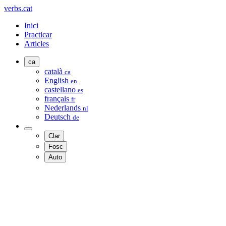
verbs.cat
Inici
Practicar
Articles
ca
català
ca
English
en
castellano
es
français
fr
Nederlands
nl
Deutsch
de
Clar
Fosc
Auto