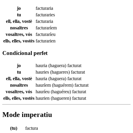
jo
facturaria
tu
facturaries
ell, ella, vostè
facturaria
nosaltres
facturaríem
vosaltres, vós
facturaríeu
ells, elles, vostès
facturarien
Condicional perfet
jo
hauria (haguera)
facturat
tu
hauries (hagueres)
facturat
ell, ella, vostè
hauria (haguera)
facturat
nosaltres
hauríem (haguérem)
facturat
vosaltres, vós
hauríeu (haguéreu)
facturat
ells, elles, vostès
haurien (hagueren)
facturat
Mode imperatiu
(tu)
factura