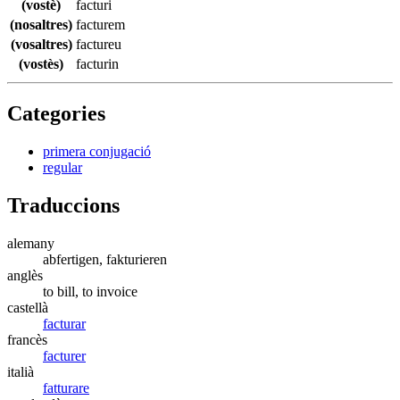
(vostè)
facturi
(nosaltres)
facturem
(vosaltres)
factureu
(vostès)
facturin
Categories
primera conjugació
regular
Traduccions
alemany
abfertigen, fakturieren
anglès
to bill, to invoice
castellà
facturar
francès
facturer
italià
fatturare