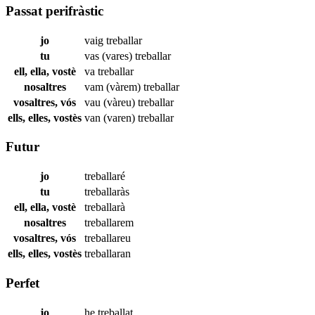
Passat perifràstic
jo
vaig
treballar
tu
vas (vares)
treballar
ell, ella, vostè
va
treballar
nosaltres
vam (vàrem)
treballar
vosaltres, vós
vau (vàreu)
treballar
ells, elles, vostès
van (varen)
treballar
Futur
jo
treballaré
tu
treballaràs
ell, ella, vostè
treballarà
nosaltres
treballarem
vosaltres, vós
treballareu
ells, elles, vostès
treballaran
Perfet
jo
he
treballat