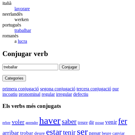
italià
lavorare
neerlandès
werken
portuguès
trabalhar
romanès
a
lucra
Conjugar verb
Conjugar
Categories
primera conjugació
segona conjugació
tercera conjugació
pur
incoatiu
pronominal
regular
irregular
defectiu
Els verbs més conjugats
haver
fer
saber
voler
venir
dir
treure
posar
rebre
aprendre
ser
estar
tenir
arribar
trobar
passar
deure
beure
canviar