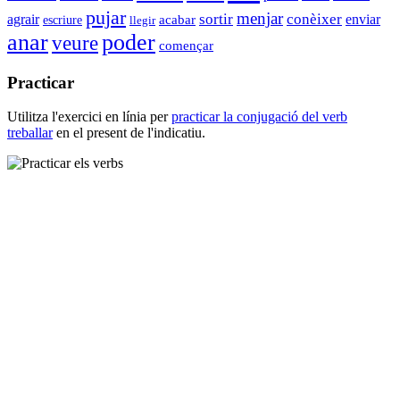
pujar
menjar
sortir
conèixer
enviar
agrair
escriure
acabar
llegir
anar
poder
veure
començar
Practicar
Utilitza l'exercici en línia per
practicar la conjugació del verb
treballar
en el present de l'indicatiu.