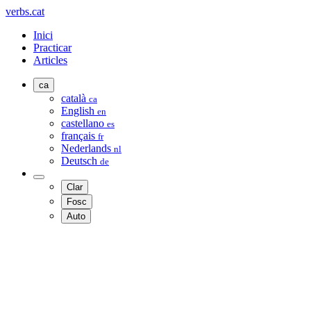
verbs.cat
Inici
Practicar
Articles
ca
català
ca
English
en
castellano
es
français
fr
Nederlands
nl
Deutsch
de
Clar
Fosc
Auto