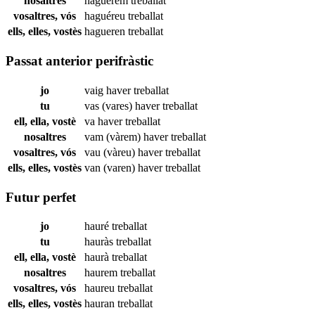
nosaltres
haguérem
treballat
vosaltres, vós
haguéreu
treballat
ells, elles, vostès
hagueren
treballat
Passat anterior perifràstic
jo
vaig haver
treballat
tu
vas (vares) haver
treballat
ell, ella, vostè
va haver
treballat
nosaltres
vam (vàrem) haver
treballat
vosaltres, vós
vau (vàreu) haver
treballat
ells, elles, vostès
van (varen) haver
treballat
Futur perfet
jo
hauré
treballat
tu
hauràs
treballat
ell, ella, vostè
haurà
treballat
nosaltres
haurem
treballat
vosaltres, vós
haureu
treballat
ells, elles, vostès
hauran
treballat