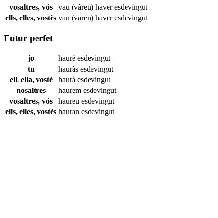
vosaltres, vós
vau (vàreu) haver
esdevingut
ells, elles, vostès
van (varen) haver
esdevingut
Futur perfet
jo
hauré
esdevingut
tu
hauràs
esdevingut
ell, ella, vostè
haurà
esdevingut
nosaltres
haurem
esdevingut
vosaltres, vós
haureu
esdevingut
ells, elles, vostès
hauran
esdevingut