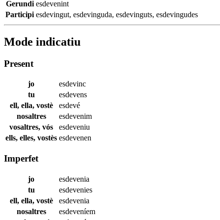
Gerundi
esdevenint
Participi
esdevingut
,
esdevinguda
,
esdevinguts
,
esdevingudes
Mode indicatiu
Present
jo
esdevinc
tu
esdevens
ell, ella, vostè
esdevé
nosaltres
esdevenim
vosaltres, vós
esdeveniu
ells, elles, vostès
esdevenen
Imperfet
jo
esdevenia
tu
esdevenies
ell, ella, vostè
esdevenia
nosaltres
esdeveníem