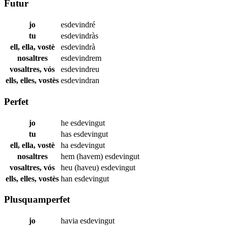
Futur
jo
esdevindré
tu
esdevindràs
ell, ella, vostè
esdevindrà
nosaltres
esdevindrem
vosaltres, vós
esdevindreu
ells, elles, vostès
esdevindran
Perfet
jo
he
esdevingut
tu
has
esdevingut
ell, ella, vostè
ha
esdevingut
nosaltres
hem (havem)
esdevingut
vosaltres, vós
heu (haveu)
esdevingut
ells, elles, vostès
han
esdevingut
Plusquamperfet
jo
havia
esdevingut