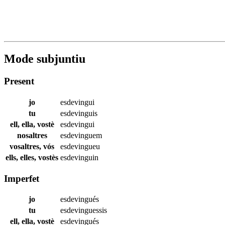
Mode subjuntiu
Present
jo
esdevingui
tu
esdevinguis
ell, ella, vostè
esdevingui
nosaltres
esdevinguem
vosaltres, vós
esdevingueu
ells, elles, vostès
esdevinguin
Imperfet
jo
esdevingués
tu
esdevinguessis
ell, ella, vostè
esdevingués