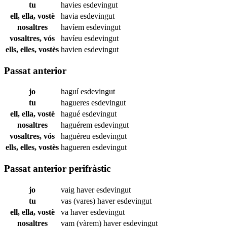
tu
havies
esdevingut
ell, ella, vostè
havia
esdevingut
nosaltres
havíem
esdevingut
vosaltres, vós
havíeu
esdevingut
ells, elles, vostès
havien
esdevingut
Passat anterior
jo
haguí
esdevingut
tu
hagueres
esdevingut
ell, ella, vostè
hagué
esdevingut
nosaltres
haguérem
esdevingut
vosaltres, vós
haguéreu
esdevingut
ells, elles, vostès
hagueren
esdevingut
Passat anterior perifràstic
jo
vaig haver
esdevingut
tu
vas (vares) haver
esdevingut
ell, ella, vostè
va haver
esdevingut
nosaltres
vam (vàrem) haver
esdevingut