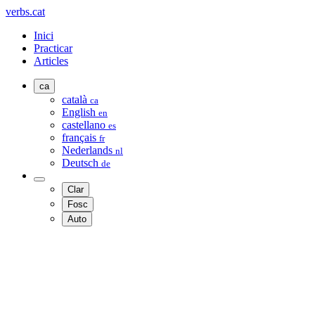
verbs.cat
Inici
Practicar
Articles
ca
català
ca
English
en
castellano
es
français
fr
Nederlands
nl
Deutsch
de
Clar
Fosc
Auto