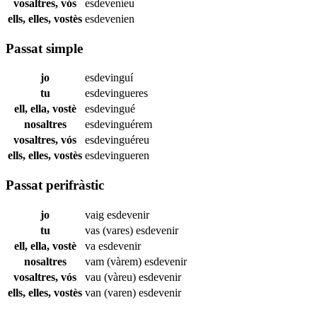
vosaltres, vós
esdeveníeu
ells, elles, vostès
esdevenien
Passat simple
jo
esdevinguí
tu
esdevingueres
ell, ella, vostè
esdevingué
nosaltres
esdevinguérem
vosaltres, vós
esdevinguéreu
ells, elles, vostès
esdevingueren
Passat perifràstic
jo
vaig
esdevenir
tu
vas (vares)
esdevenir
ell, ella, vostè
va
esdevenir
nosaltres
vam (vàrem)
esdevenir
vosaltres, vós
vau (vàreu)
esdevenir
ells, elles, vostès
van (varen)
esdevenir