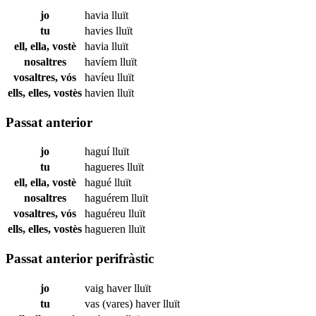
jo
havia
lluït
tu
havies
lluït
ell, ella, vostè
havia
lluït
nosaltres
havíem
lluït
vosaltres, vós
havíeu
lluït
ells, elles, vostès
havien
lluït
Passat anterior
jo
haguí
lluït
tu
hagueres
lluït
ell, ella, vostè
hagué
lluït
nosaltres
haguérem
lluït
vosaltres, vós
haguéreu
lluït
ells, elles, vostès
hagueren
lluït
Passat anterior perifràstic
jo
vaig haver
lluït
tu
vas (vares) haver
lluït