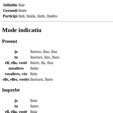
Infinitiu
lluir
Gerundi
lluint
Participi
lluït
,
lluïda
,
lluïts
,
lluïdes
Mode indicatiu
Present
jo
llueixo
,
lluo
,
lluu
tu
llueixes
,
llus
,
lluus
ell, ella, vostè
llueix
,
llu
,
lluu
nosaltres
lluïm
vosaltres, vós
lluïu
ells, elles, vostès
llueixen
,
lluen
Imperfet
jo
lluïa
tu
lluïes
ell, ella, vostè
lluïa