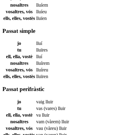
nosaltres
lluíem
vosaltres, vós
lluíeu
ells, elles, vostès
lluïen
Passat simple
jo
lluí
tu
lluïres
ell, ella, vostè
lluí
nosaltres
lluírem
vosaltres, vós
lluíreu
ells, elles, vostès
lluïren
Passat perifràstic
jo
vaig
lluir
tu
vas (vares)
lluir
ell, ella, vostè
va
lluir
nosaltres
vam (vàrem)
lluir
vosaltres, vós
vau (vàreu)
lluir
ells, elles, vostès
van (varen)
lluir