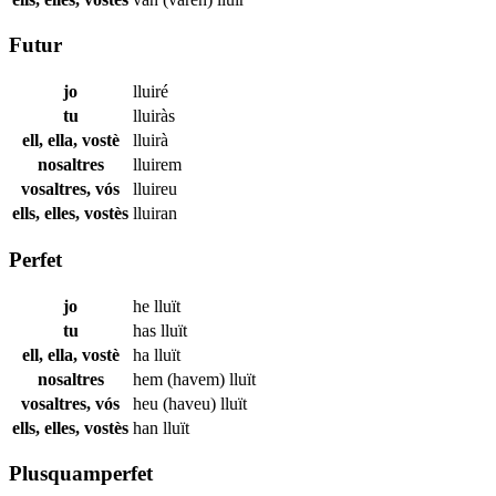
Futur
jo
lluiré
tu
lluiràs
ell, ella, vostè
lluirà
nosaltres
lluirem
vosaltres, vós
lluireu
ells, elles, vostès
lluiran
Perfet
jo
he
lluït
tu
has
lluït
ell, ella, vostè
ha
lluït
nosaltres
hem (havem)
lluït
vosaltres, vós
heu (haveu)
lluït
ells, elles, vostès
han
lluït
Plusquamperfet