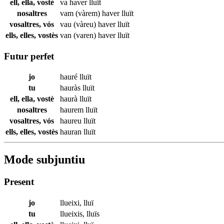
ell, ella, vostè
va haver
lluït
nosaltres
vam (vàrem) haver
lluït
vosaltres, vós
vau (vàreu) haver
lluït
ells, elles, vostès
van (varen) haver
lluït
Futur perfet
jo
hauré
lluït
tu
hauràs
lluït
ell, ella, vostè
haurà
lluït
nosaltres
haurem
lluït
vosaltres, vós
haureu
lluït
ells, elles, vostès
hauran
lluït
Mode subjuntiu
Present
jo
llueixi
,
lluï
tu
llueixis
,
lluïs