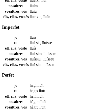
ell, ella, vostè
llueixi
,
lluï
nosaltres
lluïm
vosaltres, vós
lluïu
ells, elles, vostès
llueixin
,
lluïn
Imperfet
jo
lluís
tu
lluïssis
,
lluïsses
ell, ella, vostè
lluís
nosaltres
lluíssim
,
lluíssem
vosaltres, vós
lluíssiu
,
lluísseu
ells, elles, vostès
lluïssin
,
lluïssen
Perfet
jo
hagi
lluït
tu
hagis
lluït
ell, ella, vostè
hagi
lluït
nosaltres
hàgim
lluït
vosaltres, vós
hàgiu
lluït