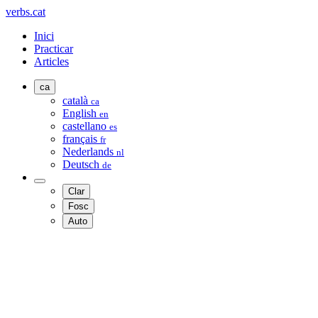
verbs.cat
Inici
Practicar
Articles
ca
català
ca
English
en
castellano
es
français
fr
Nederlands
nl
Deutsch
de
Clar
Fosc
Auto