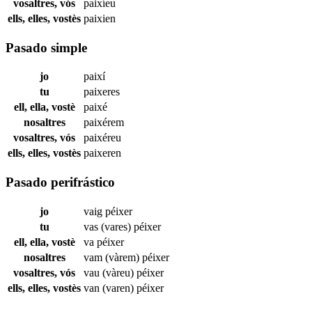
vosaltres, vós
paixíeu
ells, elles, vostès
paixien
Pasado simple
jo
paixí
tu
paixeres
ell, ella, vostè
paixé
nosaltres
paixérem
vosaltres, vós
paixéreu
ells, elles, vostès
paixeren
Pasado perifrástico
jo
vaig
péixer
tu
vas (vares)
péixer
ell, ella, vostè
va
péixer
nosaltres
vam (vàrem)
péixer
vosaltres, vós
vau (vàreu)
péixer
ells, elles, vostès
van (varen)
péixer