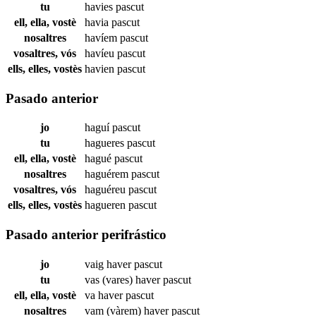
tu
havies
pascut
ell, ella, vostè
havia
pascut
nosaltres
havíem
pascut
vosaltres, vós
havíeu
pascut
ells, elles, vostès
havien
pascut
Pasado anterior
jo
haguí
pascut
tu
hagueres
pascut
ell, ella, vostè
hagué
pascut
nosaltres
haguérem
pascut
vosaltres, vós
haguéreu
pascut
ells, elles, vostès
hagueren
pascut
Pasado anterior perifrástico
jo
vaig haver
pascut
tu
vas (vares) haver
pascut
ell, ella, vostè
va haver
pascut
nosaltres
vam (vàrem) haver
pascut