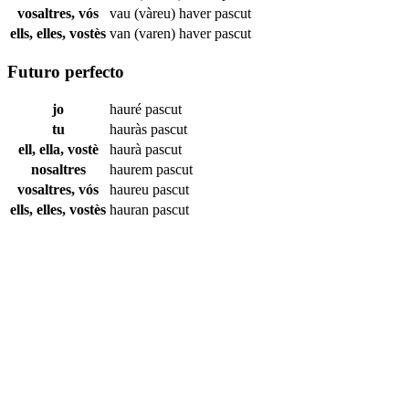
vosaltres, vós
vau (vàreu) haver
pascut
ells, elles, vostès
van (varen) haver
pascut
Futuro perfecto
jo
hauré
pascut
tu
hauràs
pascut
ell, ella, vostè
haurà
pascut
nosaltres
haurem
pascut
vosaltres, vós
haureu
pascut
ells, elles, vostès
hauran
pascut