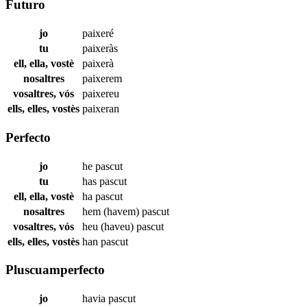
Futuro
jo
paixeré
tu
paixeràs
ell, ella, vostè
paixerà
nosaltres
paixerem
vosaltres, vós
paixereu
ells, elles, vostès
paixeran
Perfecto
jo
he
pascut
tu
has
pascut
ell, ella, vostè
ha
pascut
nosaltres
hem (havem)
pascut
vosaltres, vós
heu (haveu)
pascut
ells, elles, vostès
han
pascut
Pluscuamperfecto
jo
havia
pascut