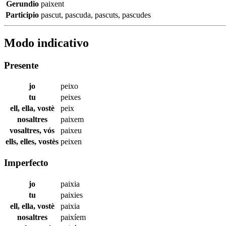
Gerundio
paixent
Participio
pascut
,
pascuda
,
pascuts
,
pascudes
Modo indicativo
Presente
jo
peixo
tu
peixes
ell, ella, vostè
peix
nosaltres
paixem
vosaltres, vós
paixeu
ells, elles, vostès
peixen
Imperfecto
jo
paixia
tu
paixies
ell, ella, vostè
paixia
nosaltres
paixíem