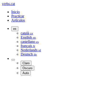
verbs.cat
Inicio
Practicar
Artículos
es
català
ca
English
en
castellano
es
français
fr
Nederlands
nl
Deutsch
de
Claro
Oscuro
Auto