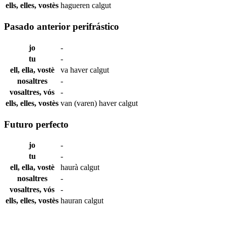
ells, elles, vostès
hagueren
calgut
Pasado anterior perifrástico
jo
-
tu
-
ell, ella, vostè
va haver
calgut
nosaltres
-
vosaltres, vós
-
ells, elles, vostès
van (varen) haver
calgut
Futuro perfecto
jo
-
tu
-
ell, ella, vostè
haurà
calgut
nosaltres
-
vosaltres, vós
-
ells, elles, vostès
hauran
calgut