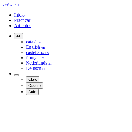
verbs.cat
Inicio
Practicar
Artículos
es
català
ca
English
en
castellano
es
français
fr
Nederlands
nl
Deutsch
de
Claro
Oscuro
Auto