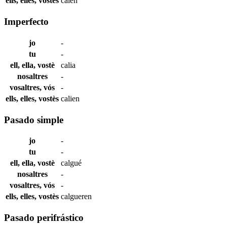
ells, elles, vostès
calen
Imperfecto
jo
-
tu
-
ell, ella, vostè
calia
nosaltres
-
vosaltres, vós
-
ells, elles, vostès
calien
Pasado simple
jo
-
tu
-
ell, ella, vostè
calgué
nosaltres
-
vosaltres, vós
-
ells, elles, vostès
calgueren
Pasado perifrástico