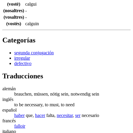
(vostè)
calgui
(nosaltres)
-
(vosaltres)
-
(vostès)
calguin
Categorías
segunda conjugación
irregular
defectivo
Traducciones
alemán
brauchen, müssen, nötig sein, notwendig sein
inglés
to be necessary, to must, to need
español
haber
que,
hacer
falta,
necesitar
,
ser
necesario
francés
falloir
italiano