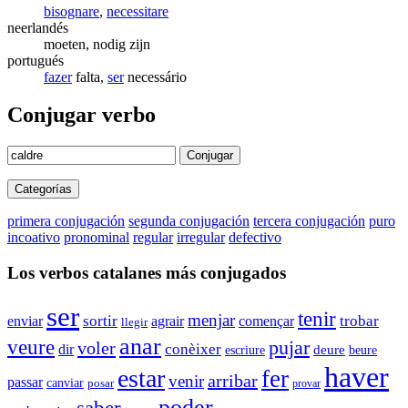
bisognare
,
necessitare
neerlandés
moeten, nodig zijn
portugués
fazer
falta,
ser
necessário
Conjugar verbo
Conjugar
Categorías
primera conjugación
segunda conjugación
tercera conjugación
puro
incoativo
pronominal
regular
irregular
defectivo
Los verbos catalanes más conjugados
ser
tenir
menjar
trobar
enviar
sortir
agrair
començar
llegir
anar
veure
pujar
voler
conèixer
dir
escriure
deure
beure
haver
estar
fer
arribar
venir
passar
canviar
posar
provar
poder
saber