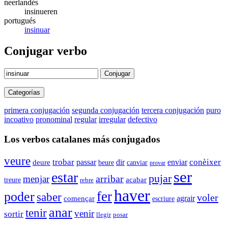
neerlandés
insinueren
portugués
insinuar
Conjugar verbo
Conjugar
Categorías
primera conjugación
segunda conjugación
tercera conjugación
puro
incoativo
pronominal
regular
irregular
defectivo
Los verbos catalanes más conjugados
veure
trobar
enviar
conèixer
passar
dir
deure
beure
canviar
provar
ser
estar
pujar
arribar
menjar
acabar
treure
rebre
haver
fer
poder
saber
voler
començar
agrair
escriure
anar
tenir
venir
sortir
llegir
posar