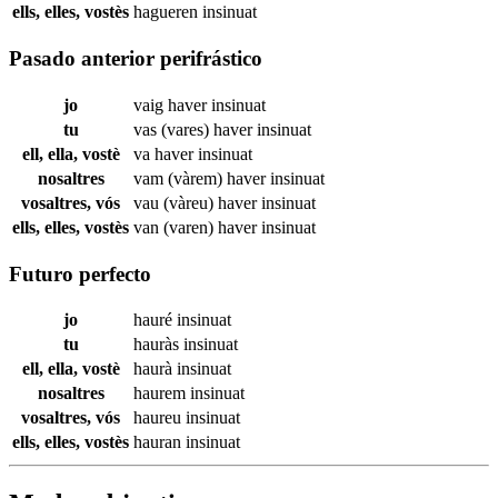
ells, elles, vostès
hagueren
insinuat
Pasado anterior perifrástico
jo
vaig haver
insinuat
tu
vas (vares) haver
insinuat
ell, ella, vostè
va haver
insinuat
nosaltres
vam (vàrem) haver
insinuat
vosaltres, vós
vau (vàreu) haver
insinuat
ells, elles, vostès
van (varen) haver
insinuat
Futuro perfecto
jo
hauré
insinuat
tu
hauràs
insinuat
ell, ella, vostè
haurà
insinuat
nosaltres
haurem
insinuat
vosaltres, vós
haureu
insinuat
ells, elles, vostès
hauran
insinuat