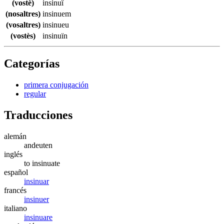
(vostè)
insinuï
(nosaltres)
insinuem
(vosaltres)
insinueu
(vostès)
insinuïn
Categorías
primera conjugación
regular
Traducciones
alemán
andeuten
inglés
to insinuate
español
insinuar
francés
insinuer
italiano
insinuare