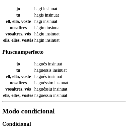
jo
hagi
insinuat
tu
hagis
insinuat
ell, ella, vostè
hagi
insinuat
nosaltres
hàgim
insinuat
vosaltres, vós
hàgiu
insinuat
ells, elles, vostès
hagin
insinuat
Pluscuamperfecto
jo
hagués
insinuat
tu
haguessis
insinuat
ell, ella, vostè
hagués
insinuat
nosaltres
haguéssim
insinuat
vosaltres, vós
haguéssiu
insinuat
ells, elles, vostès
haguessin
insinuat
Modo condicional
Condicional