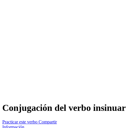
Conjugación del verbo
insinuar
Practicar este verbo
Compartir
Información