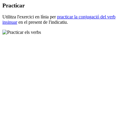
Practicar
Utilitza l'exercici en línia per
practicar la conjugació del verb
insinuar
en el present de l'indicatiu.