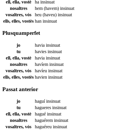
ell, ella, vostè
ha
insinuat
nosaltres
hem (havem)
insinuat
vosaltres, vós
heu (haveu)
insinuat
ells, elles, vostès
han
insinuat
Plusquamperfet
jo
havia
insinuat
tu
havies
insinuat
ell, ella, vostè
havia
insinuat
nosaltres
havíem
insinuat
vosaltres, vós
havíeu
insinuat
ells, elles, vostès
havien
insinuat
Passat anterior
jo
haguí
insinuat
tu
hagueres
insinuat
ell, ella, vostè
hagué
insinuat
nosaltres
haguérem
insinuat
vosaltres, vós
haguéreu
insinuat