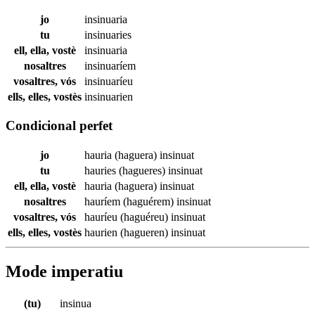
jo
insinuaria
tu
insinuaries
ell, ella, vostè
insinuaria
nosaltres
insinuaríem
vosaltres, vós
insinuaríeu
ells, elles, vostès
insinuarien
Condicional perfet
jo
hauria (haguera)
insinuat
tu
hauries (hagueres)
insinuat
ell, ella, vostè
hauria (haguera)
insinuat
nosaltres
hauríem (haguérem)
insinuat
vosaltres, vós
hauríeu (haguéreu)
insinuat
ells, elles, vostès
haurien (hagueren)
insinuat
Mode imperatiu
(tu)
insinua