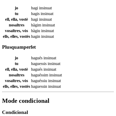
jo
hagi
insinuat
tu
hagis
insinuat
ell, ella, vostè
hagi
insinuat
nosaltres
hàgim
insinuat
vosaltres, vós
hàgiu
insinuat
ells, elles, vostès
hagin
insinuat
Plusquamperfet
jo
hagués
insinuat
tu
haguessis
insinuat
ell, ella, vostè
hagués
insinuat
nosaltres
haguéssim
insinuat
vosaltres, vós
haguéssiu
insinuat
ells, elles, vostès
haguessin
insinuat
Mode condicional
Condicional