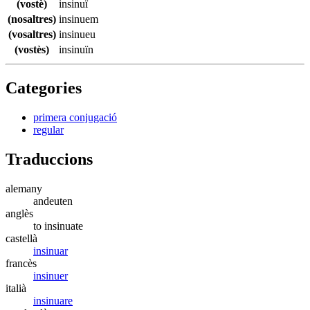
(vostè)
insinuï
(nosaltres)
insinuem
(vosaltres)
insinueu
(vostès)
insinuïn
Categories
primera conjugació
regular
Traduccions
alemany
andeuten
anglès
to insinuate
castellà
insinuar
francès
insinuer
italià
insinuare