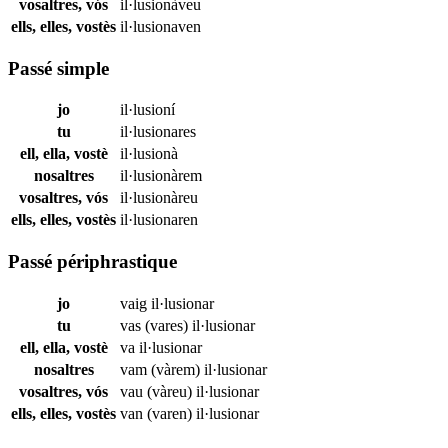
vosaltres, vós
il·lusionàveu
ells, elles, vostès
il·lusionaven
Passé simple
jo
il·lusioní
tu
il·lusionares
ell, ella, vostè
il·lusionà
nosaltres
il·lusionàrem
vosaltres, vós
il·lusionàreu
ells, elles, vostès
il·lusionaren
Passé périphrastique
jo
vaig
il·lusionar
tu
vas (vares)
il·lusionar
ell, ella, vostè
va
il·lusionar
nosaltres
vam (vàrem)
il·lusionar
vosaltres, vós
vau (vàreu)
il·lusionar
ells, elles, vostès
van (varen)
il·lusionar