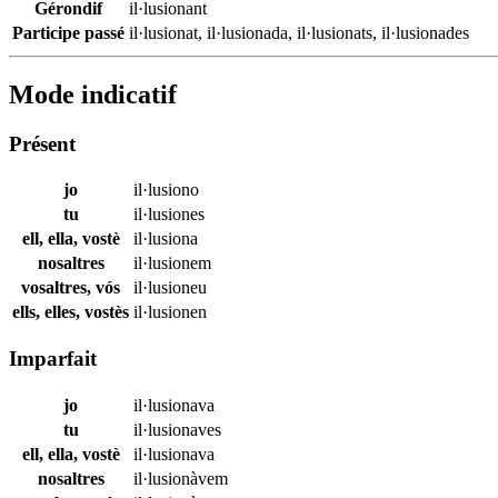
Gérondif
il·lusionant
Participe passé
il·lusionat
,
il·lusionada
,
il·lusionats
,
il·lusionades
Mode indicatif
Présent
jo
il·lusiono
tu
il·lusiones
ell, ella, vostè
il·lusiona
nosaltres
il·lusionem
vosaltres, vós
il·lusioneu
ells, elles, vostès
il·lusionen
Imparfait
jo
il·lusionava
tu
il·lusionaves
ell, ella, vostè
il·lusionava
nosaltres
il·lusionàvem