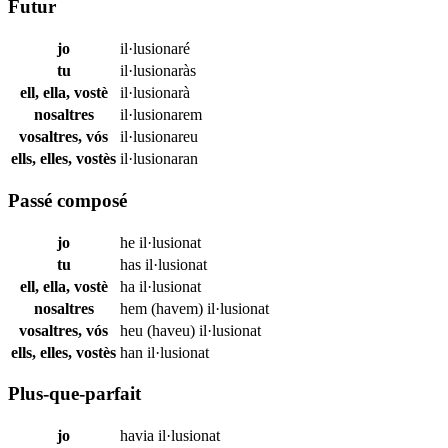
Futur
jo
il·lusionaré
tu
il·lusionaràs
ell, ella, vostè
il·lusionarà
nosaltres
il·lusionarem
vosaltres, vós
il·lusionareu
ells, elles, vostès
il·lusionaran
Passé composé
jo
he
il·lusionat
tu
has
il·lusionat
ell, ella, vostè
ha
il·lusionat
nosaltres
hem (havem)
il·lusionat
vosaltres, vós
heu (haveu)
il·lusionat
ells, elles, vostès
han
il·lusionat
Plus-que-parfait
jo
havia
il·lusionat