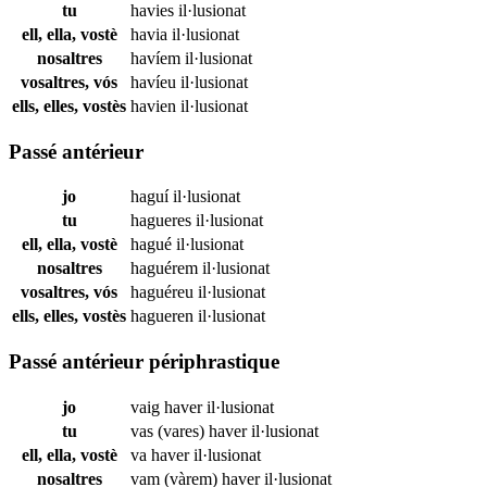
tu
havies
il·lusionat
ell, ella, vostè
havia
il·lusionat
nosaltres
havíem
il·lusionat
vosaltres, vós
havíeu
il·lusionat
ells, elles, vostès
havien
il·lusionat
Passé antérieur
jo
haguí
il·lusionat
tu
hagueres
il·lusionat
ell, ella, vostè
hagué
il·lusionat
nosaltres
haguérem
il·lusionat
vosaltres, vós
haguéreu
il·lusionat
ells, elles, vostès
hagueren
il·lusionat
Passé antérieur périphrastique
jo
vaig haver
il·lusionat
tu
vas (vares) haver
il·lusionat
ell, ella, vostè
va haver
il·lusionat
nosaltres
vam (vàrem) haver
il·lusionat