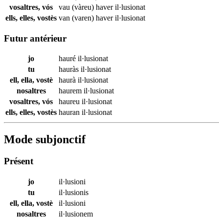
vosaltres, vós
vau (vàreu) haver
il·lusionat
ells, elles, vostès
van (varen) haver
il·lusionat
Futur antérieur
jo
hauré
il·lusionat
tu
hauràs
il·lusionat
ell, ella, vostè
haurà
il·lusionat
nosaltres
haurem
il·lusionat
vosaltres, vós
haureu
il·lusionat
ells, elles, vostès
hauran
il·lusionat
Mode subjonctif
Présent
jo
il·lusioni
tu
il·lusionis
ell, ella, vostè
il·lusioni
nosaltres
il·lusionem