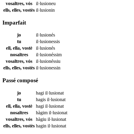
vosaltres, vós
il·lusioneu
ells, elles, vostès
il·lusionin
Imparfait
jo
il·lusionés
tu
il·lusionessis
ell, ella, vostè
il·lusionés
nosaltres
il·lusionéssim
vosaltres, vós
il·lusionéssiu
ells, elles, vostès
il·lusionessin
Passé composé
jo
hagi
il·lusionat
tu
hagis
il·lusionat
ell, ella, vostè
hagi
il·lusionat
nosaltres
hàgim
il·lusionat
vosaltres, vós
hàgiu
il·lusionat
ells, elles, vostès
hagin
il·lusionat