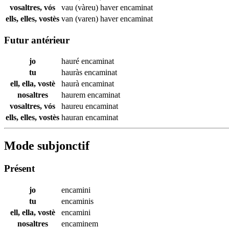
vosaltres, vós
vau (vàreu) haver
encaminat
ells, elles, vostès
van (varen) haver
encaminat
Futur antérieur
jo
hauré
encaminat
tu
hauràs
encaminat
ell, ella, vostè
haurà
encaminat
nosaltres
haurem
encaminat
vosaltres, vós
haureu
encaminat
ells, elles, vostès
hauran
encaminat
Mode subjonctif
Présent
jo
encamini
tu
encaminis
ell, ella, vostè
encamini
nosaltres
encaminem