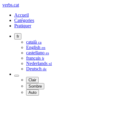
verbs.cat
Accueil
Catégories
Pratiquer
fr
català
ca
English
en
castellano
es
français
fr
Nederlands
nl
Deutsch
de
Clair
Sombre
Auto