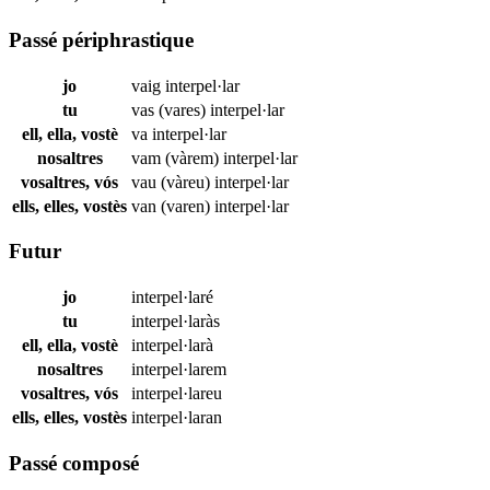
Passé périphrastique
jo
vaig
interpel·lar
tu
vas (vares)
interpel·lar
ell, ella, vostè
va
interpel·lar
nosaltres
vam (vàrem)
interpel·lar
vosaltres, vós
vau (vàreu)
interpel·lar
ells, elles, vostès
van (varen)
interpel·lar
Futur
jo
interpel·laré
tu
interpel·laràs
ell, ella, vostè
interpel·larà
nosaltres
interpel·larem
vosaltres, vós
interpel·lareu
ells, elles, vostès
interpel·laran
Passé composé