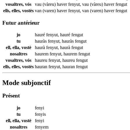
vosaltres, vós
vau (vàreu) haver
fenyut
,
vau (vàreu) haver
fengut
ells, elles, vostès
van (varen) haver
fenyut
,
van (varen) haver
fengut
Futur antérieur
jo
hauré
fenyut
,
hauré
fengut
tu
hauràs
fenyut
,
hauràs
fengut
ell, ella, vostè
haurà
fenyut
,
haurà
fengut
nosaltres
haurem
fenyut
,
haurem
fengut
vosaltres, vós
haureu
fenyut
,
haureu
fengut
ells, elles, vostès
hauran
fenyut
,
hauran
fengut
Mode subjonctif
Présent
jo
fenyi
tu
fenyis
ell, ella, vostè
fenyi
nosaltres
fenyem