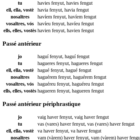
tu
havies
fenyut
,
havies
fengut
ell, ella, vostè
havia
fenyut
,
havia
fengut
nosaltres
havíem
fenyut
,
havíem
fengut
vosaltres, vós
havíeu
fenyut
,
havíeu
fengut
ells, elles, vostès
havien
fenyut
,
havien
fengut
Passé antérieur
jo
haguí
fenyut
,
haguí
fengut
tu
hagueres
fenyut
,
hagueres
fengut
ell, ella, vostè
hagué
fenyut
,
hagué
fengut
nosaltres
haguérem
fenyut
,
haguérem
fengut
vosaltres, vós
haguéreu
fenyut
,
haguéreu
fengut
ells, elles, vostès
hagueren
fenyut
,
hagueren
fengut
Passé antérieur périphrastique
jo
vaig haver
fenyut
,
vaig haver
fengut
tu
vas (vares) haver
fenyut
,
vas (vares) haver
fengut
ell, ella, vostè
va haver
fenyut
,
va haver
fengut
nosaltres
vam (vàrem) haver
fenyut
,
vam (vàrem) haver
fengu