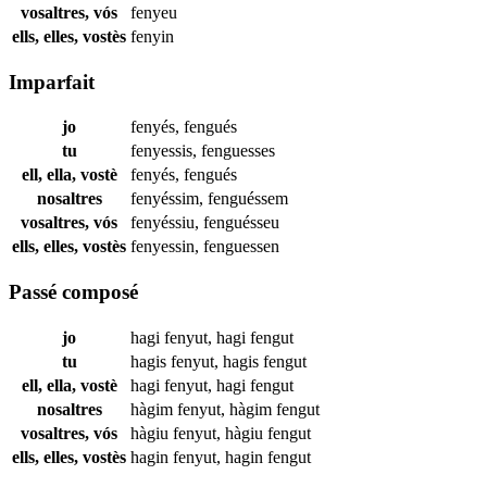
vosaltres, vós
fenyeu
ells, elles, vostès
fenyin
Imparfait
jo
fenyés
,
fengués
tu
fenyessis
,
fenguesses
ell, ella, vostè
fenyés
,
fengués
nosaltres
fenyéssim
,
fenguéssem
vosaltres, vós
fenyéssiu
,
fenguésseu
ells, elles, vostès
fenyessin
,
fenguessen
Passé composé
jo
hagi
fenyut
,
hagi
fengut
tu
hagis
fenyut
,
hagis
fengut
ell, ella, vostè
hagi
fenyut
,
hagi
fengut
nosaltres
hàgim
fenyut
,
hàgim
fengut
vosaltres, vós
hàgiu
fenyut
,
hàgiu
fengut
ells, elles, vostès
hagin
fenyut
,
hagin
fengut