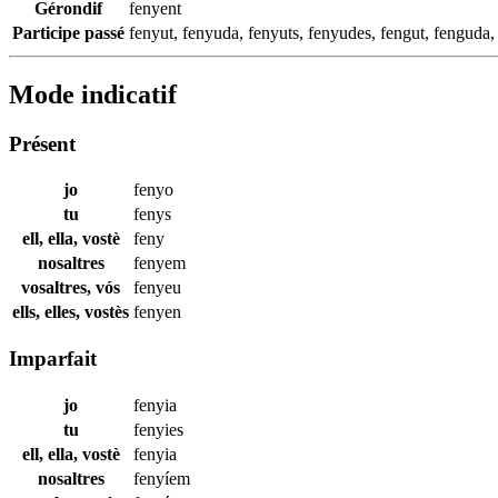
Gérondif
fenyent
Participe passé
fenyut
,
fenyuda
,
fenyuts
,
fenyudes
,
fengut
,
fenguda
Mode indicatif
Présent
jo
fenyo
tu
fenys
ell, ella, vostè
feny
nosaltres
fenyem
vosaltres, vós
fenyeu
ells, elles, vostès
fenyen
Imparfait
jo
fenyia
tu
fenyies
ell, ella, vostè
fenyia
nosaltres
fenyíem