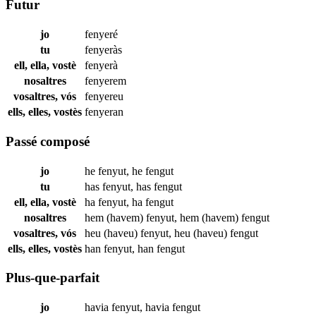
Futur
jo
fenyeré
tu
fenyeràs
ell, ella, vostè
fenyerà
nosaltres
fenyerem
vosaltres, vós
fenyereu
ells, elles, vostès
fenyeran
Passé composé
jo
he
fenyut
,
he
fengut
tu
has
fenyut
,
has
fengut
ell, ella, vostè
ha
fenyut
,
ha
fengut
nosaltres
hem (havem)
fenyut
,
hem (havem)
fengut
vosaltres, vós
heu (haveu)
fenyut
,
heu (haveu)
fengut
ells, elles, vostès
han
fenyut
,
han
fengut
Plus-que-parfait
jo
havia
fenyut
,
havia
fengut