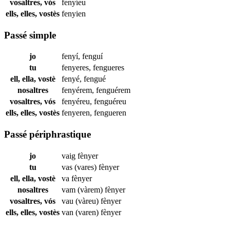
vosaltres, vós
fenyíeu
ells, elles, vostès
fenyien
Passé simple
jo
fenyí
,
fenguí
tu
fenyeres
,
fengueres
ell, ella, vostè
fenyé
,
fengué
nosaltres
fenyérem
,
fenguérem
vosaltres, vós
fenyéreu
,
fenguéreu
ells, elles, vostès
fenyeren
,
fengueren
Passé périphrastique
jo
vaig
fènyer
tu
vas (vares)
fènyer
ell, ella, vostè
va
fènyer
nosaltres
vam (vàrem)
fènyer
vosaltres, vós
vau (vàreu)
fènyer
ells, elles, vostès
van (varen)
fènyer