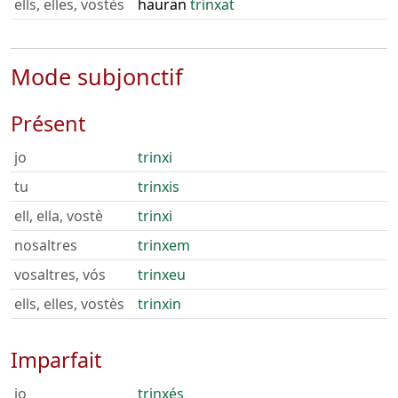
ells, elles, vostès
hauran
trinxat
Mode subjonctif
Présent
jo
trinxi
tu
trinxis
ell, ella, vostè
trinxi
nosaltres
trinxem
vosaltres, vós
trinxeu
ells, elles, vostès
trinxin
Imparfait
jo
trinxés