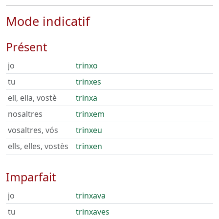
Mode indicatif
Présent
jo
trinxo
tu
trinxes
ell, ella, vostè
trinxa
nosaltres
trinxem
vosaltres, vós
trinxeu
ells, elles, vostès
trinxen
Imparfait
jo
trinxava
tu
trinxaves