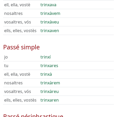
ell, ella, vostè
trinxava
nosaltres
trinxàvem
vosaltres, vós
trinxàveu
ells, elles, vostès
trinxaven
Passé simple
jo
trinxí
tu
trinxares
ell, ella, vostè
trinxà
nosaltres
trinxàrem
vosaltres, vós
trinxàreu
ells, elles, vostès
trinxaren
Passé périphrastique