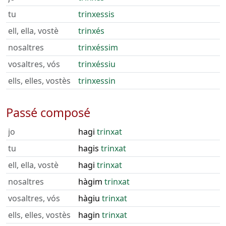
tu
trinxessis
ell, ella, vostè
trinxés
nosaltres
trinxéssim
vosaltres, vós
trinxéssiu
ells, elles, vostès
trinxessin
Passé composé
jo
hagi
trinxat
tu
hagis
trinxat
ell, ella, vostè
hagi
trinxat
nosaltres
hàgim
trinxat
vosaltres, vós
hàgiu
trinxat
ells, elles, vostès
hagin
trinxat