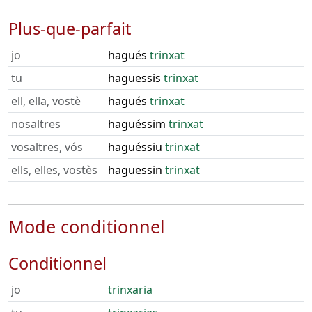
Plus-que-parfait
jo
hagués
trinxat
tu
haguessis
trinxat
ell, ella, vostè
hagués
trinxat
nosaltres
haguéssim
trinxat
vosaltres, vós
haguéssiu
trinxat
ells, elles, vostès
haguessin
trinxat
Mode conditionnel
Conditionnel
jo
trinxaria