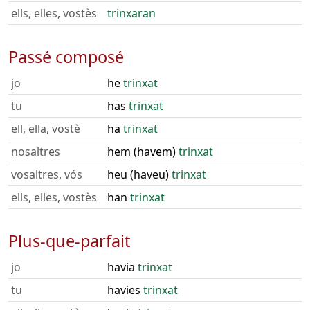
ells, elles, vostès
trinxaran
Passé composé
jo
he
trinxat
tu
has
trinxat
ell, ella, vostè
ha
trinxat
nosaltres
hem (havem)
trinxat
vosaltres, vós
heu (haveu)
trinxat
ells, elles, vostès
han
trinxat
Plus-que-parfait
jo
havia
trinxat
tu
havies
trinxat