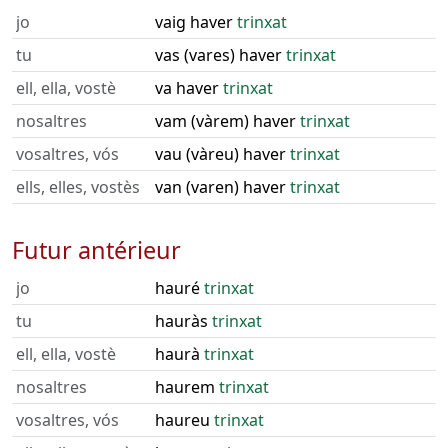
jo
vaig haver
trinxat
tu
vas (vares) haver
trinxat
ell, ella, vostè
va haver
trinxat
nosaltres
vam (vàrem) haver
trinxat
vosaltres, vós
vau (vàreu) haver
trinxat
ells, elles, vostès
van (varen) haver
trinxat
Futur antérieur
jo
hauré
trinxat
tu
hauràs
trinxat
ell, ella, vostè
haurà
trinxat
nosaltres
haurem
trinxat
vosaltres, vós
haureu
trinxat