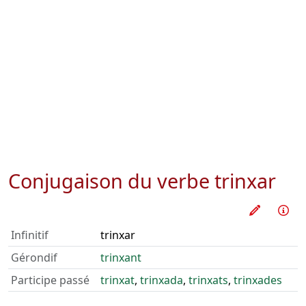
Conjugaison du verbe
trinxar
Pratique
Inf
Infinitif
trinxar
Gérondif
trinxant
Participe passé
trinxat
,
trinxada
,
trinxats
,
trinxades