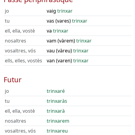
jo
vaig
trinxar
tu
vas (vares)
trinxar
ell, ella, vostè
va
trinxar
nosaltres
vam (vàrem)
trinxar
vosaltres, vós
vau (vàreu)
trinxar
ells, elles, vostès
van (varen)
trinxar
Futur
jo
trinxaré
tu
trinxaràs
ell, ella, vostè
trinxarà
nosaltres
trinxarem
vosaltres, vós
trinxareu