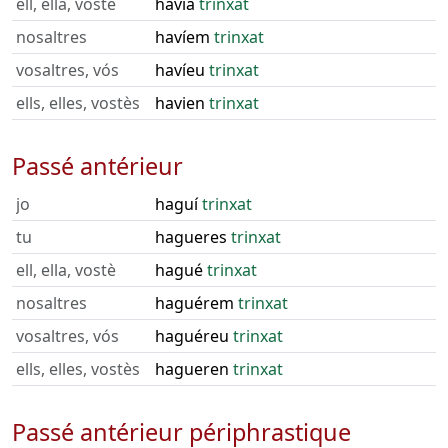
ell, ella, vostè
havia
trinxat
nosaltres
havíem
trinxat
vosaltres, vós
havíeu
trinxat
ells, elles, vostès
havien
trinxat
Passé antérieur
jo
haguí
trinxat
tu
hagueres
trinxat
ell, ella, vostè
hagué
trinxat
nosaltres
haguérem
trinxat
vosaltres, vós
haguéreu
trinxat
ells, elles, vostès
hagueren
trinxat
Passé antérieur périphrastique