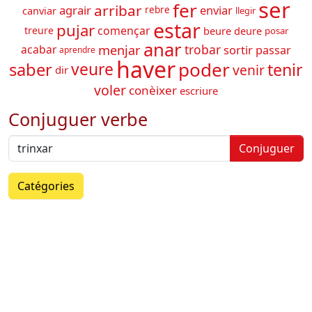
ser
fer
arribar
agrair
enviar
canviar
rebre
llegir
estar
pujar
començar
treure
beure
deure
posar
anar
trobar
menjar
sortir
acabar
passar
aprendre
haver
poder
saber
tenir
veure
venir
dir
voler
conèixer
escriure
Conjuguer verbe
Conjuguer
Catégories