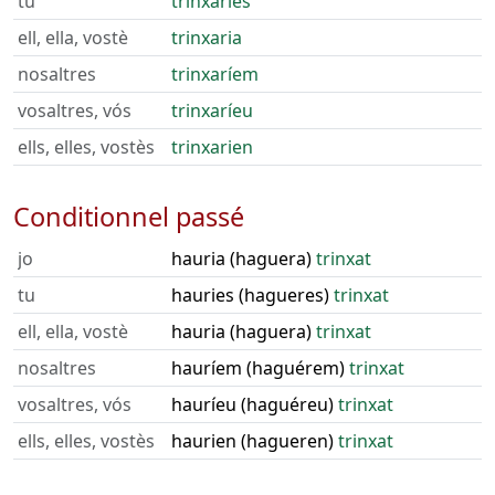
tu
trinxaries
ell, ella, vostè
trinxaria
nosaltres
trinxaríem
vosaltres, vós
trinxaríeu
ells, elles, vostès
trinxarien
Conditionnel passé
jo
hauria (haguera)
trinxat
tu
hauries (hagueres)
trinxat
ell, ella, vostè
hauria (haguera)
trinxat
nosaltres
hauríem (haguérem)
trinxat
vosaltres, vós
hauríeu (haguéreu)
trinxat
ells, elles, vostès
haurien (hagueren)
trinxat