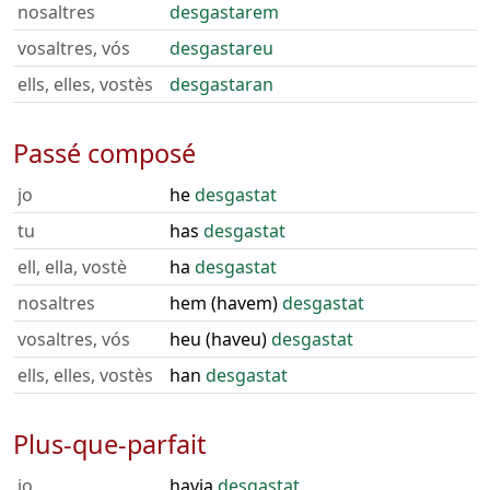
nosaltres
desgastarem
vosaltres, vós
desgastareu
ells, elles, vostès
desgastaran
Passé composé
jo
he
desgastat
tu
has
desgastat
ell, ella, vostè
ha
desgastat
nosaltres
hem (havem)
desgastat
vosaltres, vós
heu (haveu)
desgastat
ells, elles, vostès
han
desgastat
Plus-que-parfait
jo
havia
desgastat