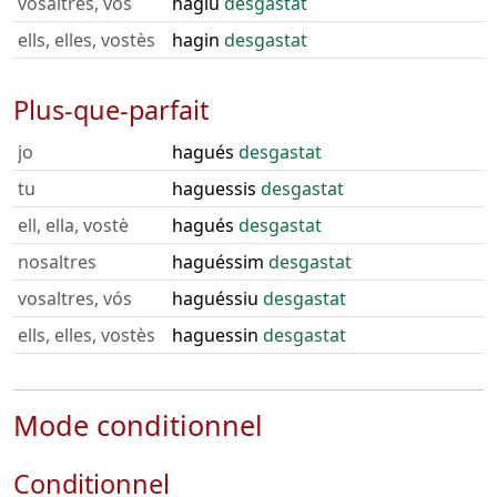
vosaltres, vós
hàgiu
desgastat
ells, elles, vostès
hagin
desgastat
Plus-que-parfait
jo
hagués
desgastat
tu
haguessis
desgastat
ell, ella, vostè
hagués
desgastat
nosaltres
haguéssim
desgastat
vosaltres, vós
haguéssiu
desgastat
ells, elles, vostès
haguessin
desgastat
Mode conditionnel
Conditionnel