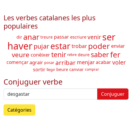
Les verbes catalanes les plus
populaires
ser
anar
venir
passar
dir
escriure
treure
haver
estar
poder
pujar
trobar
enviar
fer
saber
veure
tenir
conèixer
deure
rebre
arribar
voler
menjar
agrair
començar
acabar
posar
sortir
beure
canviar
llegir
comprar
Conjuguer verbe
Conjuguer
Catégories