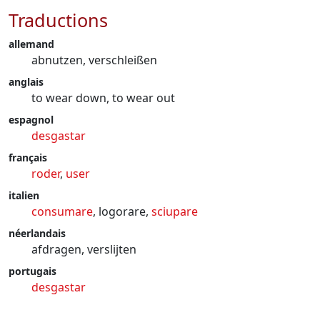
Traductions
allemand
abnutzen, verschleißen
anglais
to wear down, to wear out
espagnol
desgastar
français
roder
,
user
italien
consumare
, logorare,
sciupare
néerlandais
afdragen, verslijten
portugais
desgastar