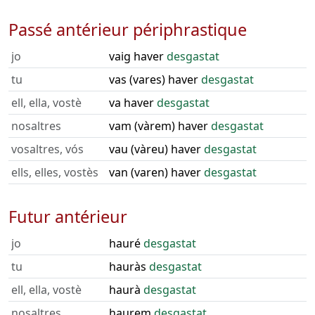
Passé antérieur périphrastique
jo
vaig haver
desgastat
tu
vas (vares) haver
desgastat
ell, ella, vostè
va haver
desgastat
nosaltres
vam (vàrem) haver
desgastat
vosaltres, vós
vau (vàreu) haver
desgastat
ells, elles, vostès
van (varen) haver
desgastat
Futur antérieur
jo
hauré
desgastat
tu
hauràs
desgastat
ell, ella, vostè
haurà
desgastat
nosaltres
haurem
desgastat