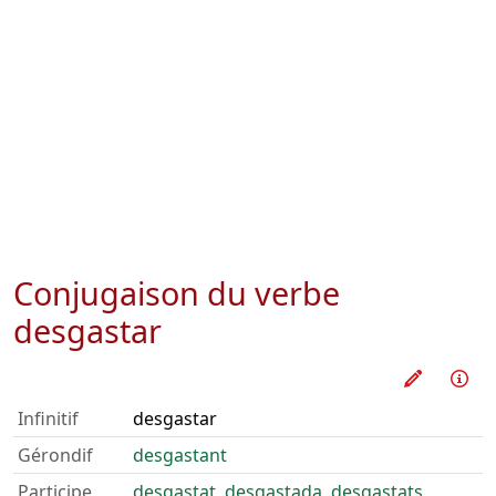
Conjugaison du verbe
desgastar
Pratique
Inf
Infinitif
desgastar
Gérondif
desgastant
Participe
desgastat
,
desgastada
,
desgastats
,