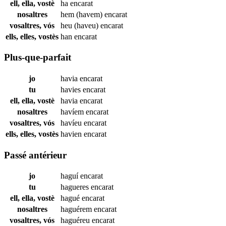
ell, ella, vostè
ha
encarat
nosaltres
hem (havem)
encarat
vosaltres, vós
heu (haveu)
encarat
ells, elles, vostès
han
encarat
Plus-que-parfait
jo
havia
encarat
tu
havies
encarat
ell, ella, vostè
havia
encarat
nosaltres
havíem
encarat
vosaltres, vós
havíeu
encarat
ells, elles, vostès
havien
encarat
Passé antérieur
jo
haguí
encarat
tu
hagueres
encarat
ell, ella, vostè
hagué
encarat
nosaltres
haguérem
encarat
vosaltres, vós
haguéreu
encarat