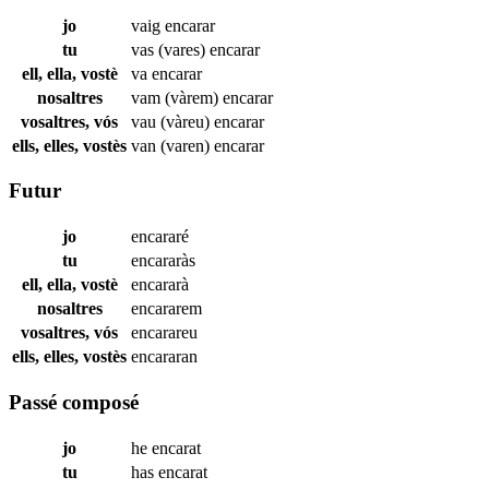
jo
vaig
encarar
tu
vas (vares)
encarar
ell, ella, vostè
va
encarar
nosaltres
vam (vàrem)
encarar
vosaltres, vós
vau (vàreu)
encarar
ells, elles, vostès
van (varen)
encarar
Futur
jo
encararé
tu
encararàs
ell, ella, vostè
encararà
nosaltres
encararem
vosaltres, vós
encarareu
ells, elles, vostès
encararan
Passé composé
jo
he
encarat
tu
has
encarat