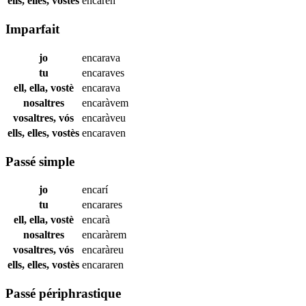
ells, elles, vostès
encaren
Imparfait
jo
encarava
tu
encaraves
ell, ella, vostè
encarava
nosaltres
encaràvem
vosaltres, vós
encaràveu
ells, elles, vostès
encaraven
Passé simple
jo
encarí
tu
encarares
ell, ella, vostè
encarà
nosaltres
encaràrem
vosaltres, vós
encaràreu
ells, elles, vostès
encararen
Passé périphrastique