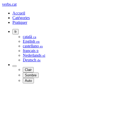
verbs.cat
Accueil
Catégories
Pratiquer
fr
català
ca
English
en
castellano
es
français
fr
Nederlands
nl
Deutsch
de
Clair
Sombre
Auto