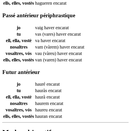
ells, elles, vostès
hagueren
encarat
Passé antérieur périphrastique
jo
vaig haver
encarat
tu
vas (vares) haver
encarat
ell, ella, vostè
va haver
encarat
nosaltres
vam (vàrem) haver
encarat
vosaltres, vós
vau (vàreu) haver
encarat
ells, elles, vostès
van (varen) haver
encarat
Futur antérieur
jo
hauré
encarat
tu
hauràs
encarat
ell, ella, vostè
haurà
encarat
nosaltres
haurem
encarat
vosaltres, vós
haureu
encarat
ells, elles, vostès
hauran
encarat