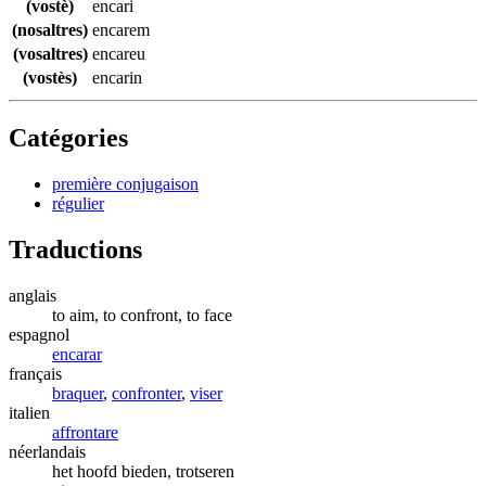
(vostè)
encari
(nosaltres)
encarem
(vosaltres)
encareu
(vostès)
encarin
Catégories
première conjugaison
régulier
Traductions
anglais
to aim, to confront, to face
espagnol
encarar
français
braquer
,
confronter
,
viser
italien
affrontare
néerlandais
het hoofd bieden, trotseren