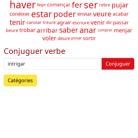
haver
ser
fer
pujar
començar
rebre
llegir
estar
poder
veure
conèixer
enviar
acabar
tenir
venir
agrair
passar
dir
canviar
treure
escriure
anar
saber
arribar
trobar
menjar
beure
comprar
voler
sortir
deure
posar
Conjuguer verbe
Conjuguer
Catégories