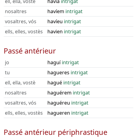
ell, ella, vostè
havia
intrigat
nosaltres
havíem
intrigat
vosaltres, vós
havíeu
intrigat
ells, elles, vostès
havien
intrigat
Passé antérieur
jo
haguí
intrigat
tu
hagueres
intrigat
ell, ella, vostè
hagué
intrigat
nosaltres
haguérem
intrigat
vosaltres, vós
haguéreu
intrigat
ells, elles, vostès
hagueren
intrigat
Passé antérieur périphrastique