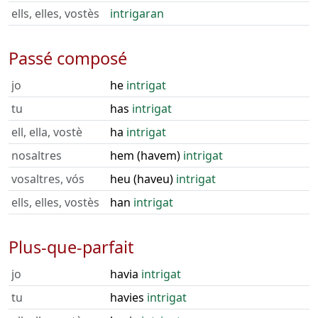
ells, elles, vostès
intrigaran
Passé composé
jo
he
intrigat
tu
has
intrigat
ell, ella, vostè
ha
intrigat
nosaltres
hem (havem)
intrigat
vosaltres, vós
heu (haveu)
intrigat
ells, elles, vostès
han
intrigat
Plus-que-parfait
jo
havia
intrigat
tu
havies
intrigat