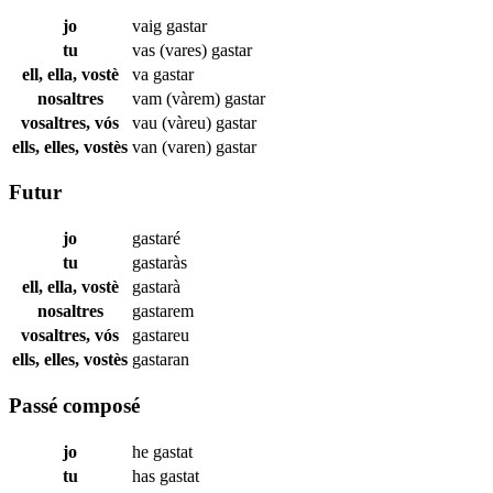
jo
vaig
gastar
tu
vas (vares)
gastar
ell, ella, vostè
va
gastar
nosaltres
vam (vàrem)
gastar
vosaltres, vós
vau (vàreu)
gastar
ells, elles, vostès
van (varen)
gastar
Futur
jo
gastaré
tu
gastaràs
ell, ella, vostè
gastarà
nosaltres
gastarem
vosaltres, vós
gastareu
ells, elles, vostès
gastaran
Passé composé
jo
he
gastat
tu
has
gastat