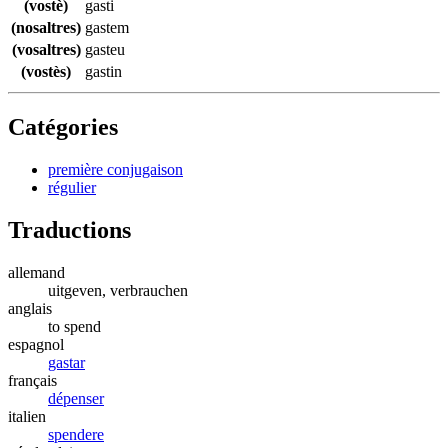
(vostè)
gasti
(nosaltres)
gastem
(vosaltres)
gasteu
(vostès)
gastin
Catégories
première conjugaison
régulier
Traductions
allemand
uitgeven, verbrauchen
anglais
to spend
espagnol
gastar
français
dépenser
italien
spendere