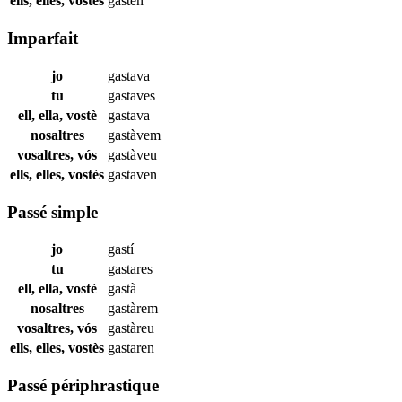
ells, elles, vostès
gasten
Imparfait
jo
gastava
tu
gastaves
ell, ella, vostè
gastava
nosaltres
gastàvem
vosaltres, vós
gastàveu
ells, elles, vostès
gastaven
Passé simple
jo
gastí
tu
gastares
ell, ella, vostè
gastà
nosaltres
gastàrem
vosaltres, vós
gastàreu
ells, elles, vostès
gastaren
Passé périphrastique