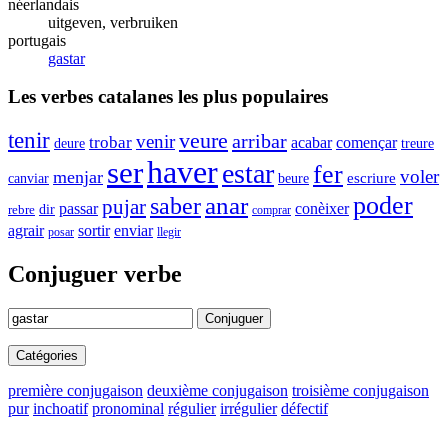
néerlandais
uitgeven, verbruiken
portugais
gastar
Les verbes catalanes les plus populaires
tenir
veure
arribar
venir
trobar
acabar
començar
deure
treure
haver
ser
estar
fer
voler
menjar
canviar
beure
escriure
anar
poder
saber
pujar
conèixer
passar
dir
rebre
comprar
agrair
sortir
enviar
posar
llegir
Conjuguer verbe
Conjuguer
Catégories
première conjugaison
deuxième conjugaison
troisième conjugaison
pur
inchoatif
pronominal
régulier
irrégulier
défectif