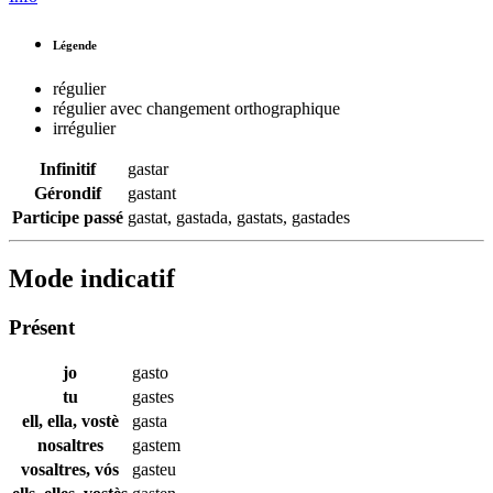
Légende
régulier
régulier avec changement orthographique
irrégulier
Infinitif
gastar
Gérondif
gastant
Participe passé
gastat
,
gastada
,
gastats
,
gastades
Mode indicatif
Présent
jo
gasto
tu
gastes
ell, ella, vostè
gasta
nosaltres
gastem
vosaltres, vós
gasteu