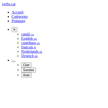
verbs.cat
Accueil
Catégories
Pratiquer
fr
català
ca
English
en
castellano
es
français
fr
Nederlands
nl
Deutsch
de
Clair
Sombre
Auto