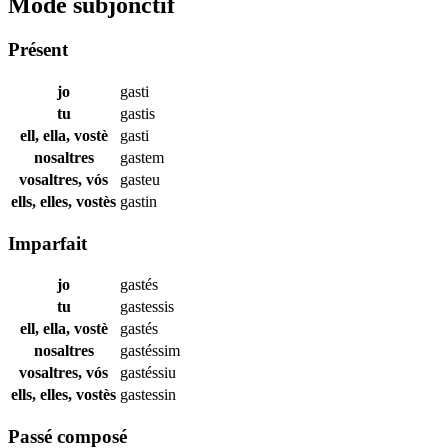
Mode subjonctif
Présent
jo
gasti
tu
gastis
ell, ella, vostè
gasti
nosaltres
gastem
vosaltres, vós
gasteu
ells, elles, vostès
gastin
Imparfait
jo
gastés
tu
gastessis
ell, ella, vostè
gastés
nosaltres
gastéssim
vosaltres, vós
gastéssiu
ells, elles, vostès
gastessin
Passé composé