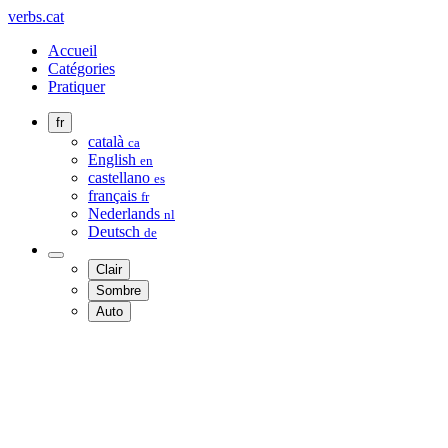
verbs.cat
Accueil
Catégories
Pratiquer
fr
català
ca
English
en
castellano
es
français
fr
Nederlands
nl
Deutsch
de
Clair
Sombre
Auto