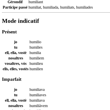
Gérondif
humiliant
Participe passé
humiliat
,
humiliada
,
humiliats
,
humiliades
Mode indicatif
Présent
jo
humilio
tu
humilies
ell, ella, vostè
humilia
nosaltres
humiliem
vosaltres, vós
humilieu
ells, elles, vostès
humilien
Imparfait
jo
humiliava
tu
humiliaves
ell, ella, vostè
humiliava
nosaltres
humiliàvem