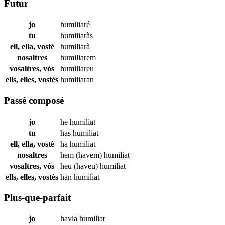
Futur
jo
humiliaré
tu
humiliaràs
ell, ella, vostè
humiliarà
nosaltres
humiliarem
vosaltres, vós
humiliareu
ells, elles, vostès
humiliaran
Passé composé
jo
he
humiliat
tu
has
humiliat
ell, ella, vostè
ha
humiliat
nosaltres
hem (havem)
humiliat
vosaltres, vós
heu (haveu)
humiliat
ells, elles, vostès
han
humiliat
Plus-que-parfait
jo
havia
humiliat