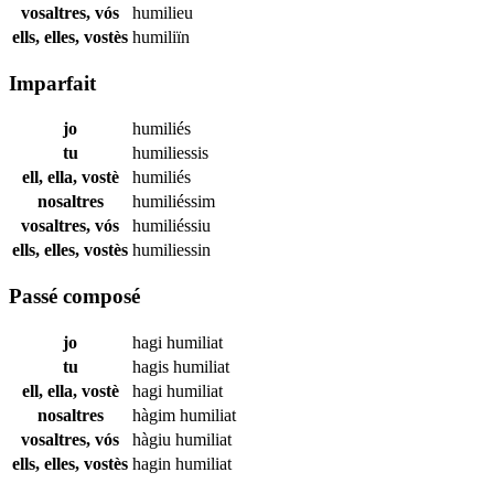
vosaltres, vós
humilieu
ells, elles, vostès
humiliïn
Imparfait
jo
humiliés
tu
humiliessis
ell, ella, vostè
humiliés
nosaltres
humiliéssim
vosaltres, vós
humiliéssiu
ells, elles, vostès
humiliessin
Passé composé
jo
hagi
humiliat
tu
hagis
humiliat
ell, ella, vostè
hagi
humiliat
nosaltres
hàgim
humiliat
vosaltres, vós
hàgiu
humiliat
ells, elles, vostès
hagin
humiliat