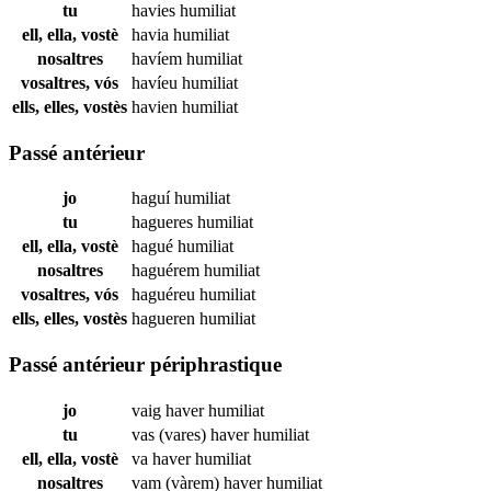
tu
havies
humiliat
ell, ella, vostè
havia
humiliat
nosaltres
havíem
humiliat
vosaltres, vós
havíeu
humiliat
ells, elles, vostès
havien
humiliat
Passé antérieur
jo
haguí
humiliat
tu
hagueres
humiliat
ell, ella, vostè
hagué
humiliat
nosaltres
haguérem
humiliat
vosaltres, vós
haguéreu
humiliat
ells, elles, vostès
hagueren
humiliat
Passé antérieur périphrastique
jo
vaig haver
humiliat
tu
vas (vares) haver
humiliat
ell, ella, vostè
va haver
humiliat
nosaltres
vam (vàrem) haver
humiliat