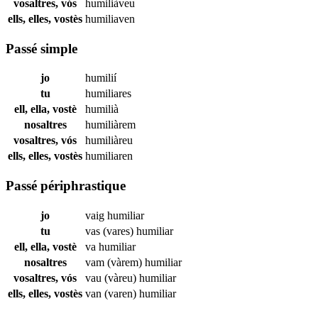
vosaltres, vós
humiliàveu
ells, elles, vostès
humiliaven
Passé simple
jo
humilií
tu
humiliares
ell, ella, vostè
humilià
nosaltres
humiliàrem
vosaltres, vós
humiliàreu
ells, elles, vostès
humiliaren
Passé périphrastique
jo
vaig
humiliar
tu
vas (vares)
humiliar
ell, ella, vostè
va
humiliar
nosaltres
vam (vàrem)
humiliar
vosaltres, vós
vau (vàreu)
humiliar
ells, elles, vostès
van (varen)
humiliar