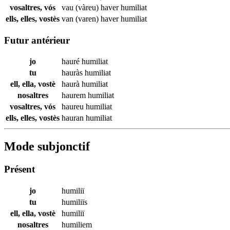
vosaltres, vós
vau (vàreu) haver
humiliat
ells, elles, vostès
van (varen) haver
humiliat
Futur antérieur
jo
hauré
humiliat
tu
hauràs
humiliat
ell, ella, vostè
haurà
humiliat
nosaltres
haurem
humiliat
vosaltres, vós
haureu
humiliat
ells, elles, vostès
hauran
humiliat
Mode subjonctif
Présent
jo
humiliï
tu
humiliïs
ell, ella, vostè
humiliï
nosaltres
humiliem