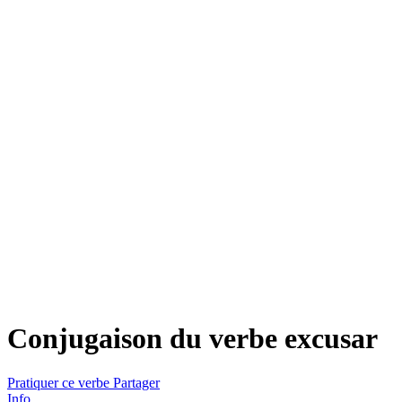
Conjugaison du verbe
excusar
Pratiquer ce verbe
Partager
Info