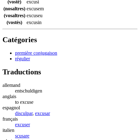
(vostè)
excusi
(nosaltres)
excusem
(vosaltres)
excuseu
(vostès)
excusin
Catégories
première conjugaison
régulier
Traductions
allemand
entschuldigen
anglais
to excuse
espagnol
disculpar
,
excusar
français
excuser
italien
scusare