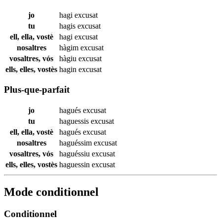
jo
hagi
excusat
tu
hagis
excusat
ell, ella, vostè
hagi
excusat
nosaltres
hàgim
excusat
vosaltres, vós
hàgiu
excusat
ells, elles, vostès
hagin
excusat
Plus-que-parfait
jo
hagués
excusat
tu
haguessis
excusat
ell, ella, vostè
hagués
excusat
nosaltres
haguéssim
excusat
vosaltres, vós
haguéssiu
excusat
ells, elles, vostès
haguessin
excusat
Mode conditionnel
Conditionnel