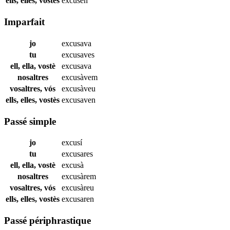
ells, elles, vostès
excusen
Imparfait
jo
excusava
tu
excusaves
ell, ella, vostè
excusava
nosaltres
excusàvem
vosaltres, vós
excusàveu
ells, elles, vostès
excusaven
Passé simple
jo
excusí
tu
excusares
ell, ella, vostè
excusà
nosaltres
excusàrem
vosaltres, vós
excusàreu
ells, elles, vostès
excusaren
Passé périphrastique