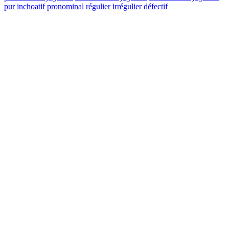
pur
inchoatif
pronominal
régulier
irrégulier
défectif