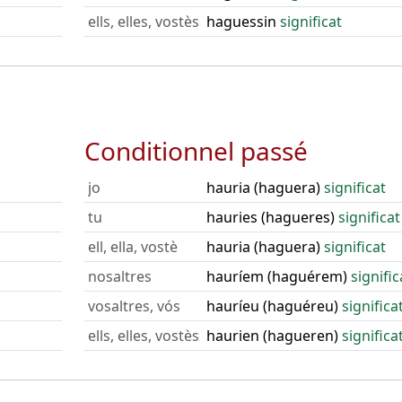
ells, elles, vostès
haguessin
significat
Conditionnel passé
jo
hauria (haguera)
significat
tu
hauries (hagueres)
significat
ell, ella, vostè
hauria (haguera)
significat
nosaltres
hauríem (haguérem)
signific
vosaltres, vós
hauríeu (haguéreu)
significa
ells, elles, vostès
haurien (hagueren)
significa