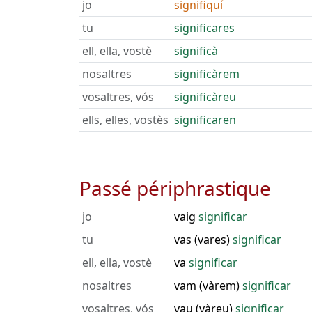
jo
signifiquí
tu
significares
ell, ella, vostè
significà
nosaltres
significàrem
vosaltres, vós
significàreu
ells, elles, vostès
significaren
Passé périphrastique
jo
vaig
significar
tu
vas (vares)
significar
ell, ella, vostè
va
significar
nosaltres
vam (vàrem)
significar
vosaltres, vós
vau (vàreu)
significar