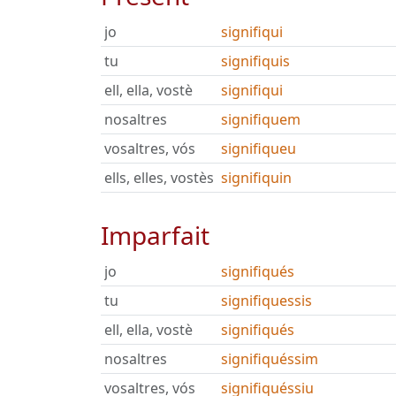
jo
signifiqui
tu
signifiquis
ell, ella, vostè
signifiqui
nosaltres
signifiquem
vosaltres, vós
signifiqueu
ells, elles, vostès
signifiquin
Imparfait
jo
signifiqués
tu
signifiquessis
ell, ella, vostè
signifiqués
nosaltres
signifiquéssim
vosaltres, vós
signifiquéssiu