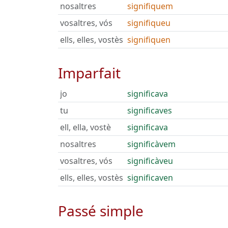
nosaltres
signifiquem
vosaltres, vós
signifiqueu
ells, elles, vostès
signifiquen
Imparfait
jo
significava
tu
significaves
ell, ella, vostè
significava
nosaltres
significàvem
vosaltres, vós
significàveu
ells, elles, vostès
significaven
Passé simple