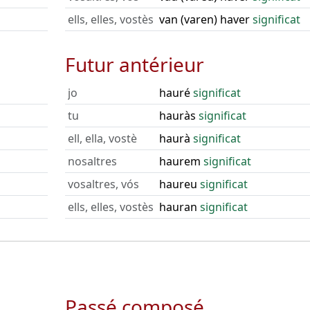
ells, elles, vostès
van (varen) haver
significat
Futur antérieur
jo
hauré
significat
tu
hauràs
significat
ell, ella, vostè
haurà
significat
nosaltres
haurem
significat
vosaltres, vós
haureu
significat
ells, elles, vostès
hauran
significat
Passé composé