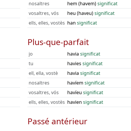
nosaltres
hem (havem)
significat
vosaltres, vós
heu (haveu)
significat
ells, elles, vostès
han
significat
Plus-que-parfait
jo
havia
significat
tu
havies
significat
ell, ella, vostè
havia
significat
nosaltres
havíem
significat
vosaltres, vós
havíeu
significat
ells, elles, vostès
havien
significat
Passé antérieur