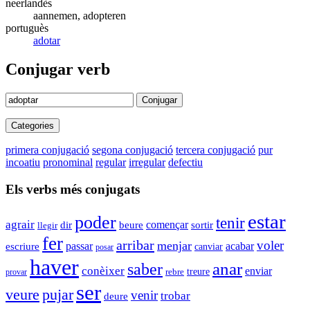
neerlandès
aannemen, adopteren
portuguès
adotar
Conjugar verb
Conjugar
Categories
primera conjugació
segona conjugació
tercera conjugació
pur
incoatiu
pronominal
regular
irregular
defectiu
Els verbs més conjugats
estar
poder
tenir
agrair
començar
dir
beure
sortir
llegir
fer
arribar
voler
menjar
passar
acabar
escriure
canviar
posar
haver
anar
saber
conèixer
enviar
rebre
treure
provar
ser
veure
pujar
venir
trobar
deure