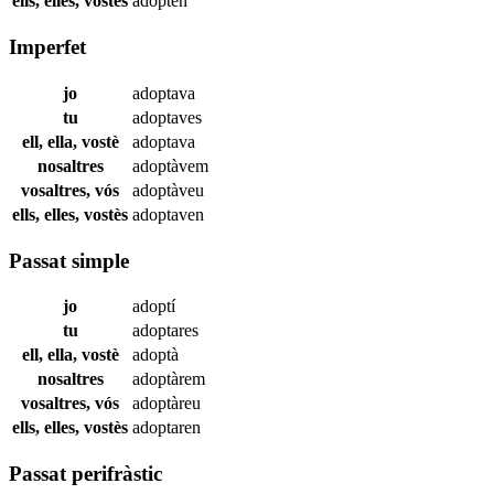
ells, elles, vostès
adopten
Imperfet
jo
adoptava
tu
adoptaves
ell, ella, vostè
adoptava
nosaltres
adoptàvem
vosaltres, vós
adoptàveu
ells, elles, vostès
adoptaven
Passat simple
jo
adoptí
tu
adoptares
ell, ella, vostè
adoptà
nosaltres
adoptàrem
vosaltres, vós
adoptàreu
ells, elles, vostès
adoptaren
Passat perifràstic