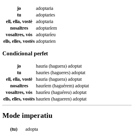
jo
adoptaria
tu
adoptaries
ell, ella, vostè
adoptaria
nosaltres
adoptaríem
vosaltres, vós
adoptaríeu
ells, elles, vostès
adoptarien
Condicional perfet
jo
hauria (haguera)
adoptat
tu
hauries (hagueres)
adoptat
ell, ella, vostè
hauria (haguera)
adoptat
nosaltres
hauríem (haguérem)
adoptat
vosaltres, vós
hauríeu (haguéreu)
adoptat
ells, elles, vostès
haurien (hagueren)
adoptat
Mode imperatiu
(tu)
adopta