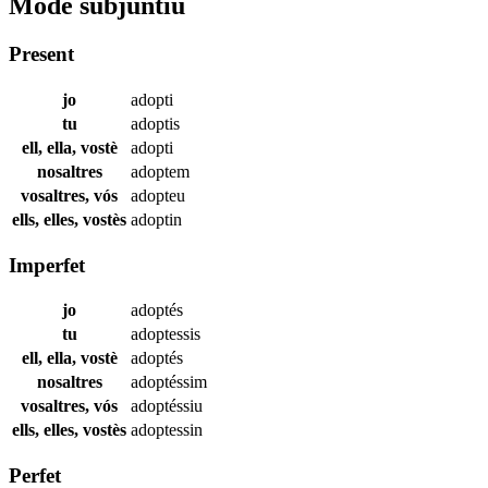
Mode subjuntiu
Present
jo
adopti
tu
adoptis
ell, ella, vostè
adopti
nosaltres
adoptem
vosaltres, vós
adopteu
ells, elles, vostès
adoptin
Imperfet
jo
adoptés
tu
adoptessis
ell, ella, vostè
adoptés
nosaltres
adoptéssim
vosaltres, vós
adoptéssiu
ells, elles, vostès
adoptessin
Perfet