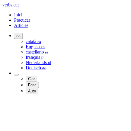
verbs.cat
Inici
Practicar
Articles
ca
català
ca
English
en
castellano
es
français
fr
Nederlands
nl
Deutsch
de
Clar
Fosc
Auto