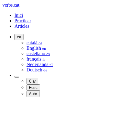
verbs.cat
Inici
Practicar
Articles
ca
català
ca
English
en
castellano
es
français
fr
Nederlands
nl
Deutsch
de
Clar
Fosc
Auto