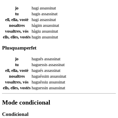
jo
hagi
assassinat
tu
hagis
assassinat
ell, ella, vostè
hagi
assassinat
nosaltres
hàgim
assassinat
vosaltres, vós
hàgiu
assassinat
ells, elles, vostès
hagin
assassinat
Plusquamperfet
jo
hagués
assassinat
tu
haguessis
assassinat
ell, ella, vostè
hagués
assassinat
nosaltres
haguéssim
assassinat
vosaltres, vós
haguéssiu
assassinat
ells, elles, vostès
haguessin
assassinat
Mode condicional
Condicional